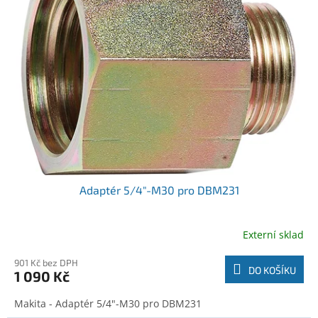
r
k
o
t
d
ů
u
k
t
ů
Adaptér 5/4"-M30 pro DBM231
Externí sklad
901 Kč bez DPH
DO KOŠÍKU
1 090 Kč
Makita - Adaptér 5/4"-M30 pro DBM231