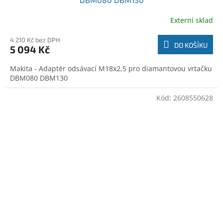
Externí sklad
4 210 Kč bez DPH
DO KOŠÍKU
5 094 Kč
Makita - Adaptér odsávací M18x2,5 pro diamantovou vrtačku
DBM080 DBM130
Kód:
2608550628