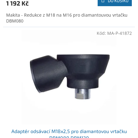
DO KOŠÍKU
1 192 Kč
Makita - Redukce z M18 na M16 pro diamantouvou vrtačku
DBM080
Kód:
MA-P-41872
Adaptér odsávací M18x2,5 pro diamantovou vrtačku
DBM080 DBM130