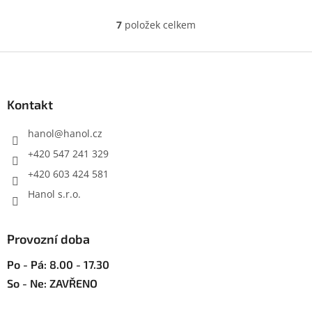
7
položek celkem
O
v
l
Z
á
á
d
p
a
a
Kontakt
c
t
í
í
hanol
@
hanol.cz
p
r
+420 547 241 329
v
+420 603 424 581
k
y
Hanol s.r.o.
v
ý
p
Provozní doba
i
s
Po - Pá: 8.00 - 17.30
u
So - Ne: ZAVŘENO