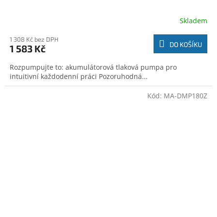
Skladem
1 308 Kč bez DPH
DO KOŠÍKU
1 583 Kč
Rozpumpujte to: akumulátorová tlaková pumpa pro
intuitivní každodenní práci Pozoruhodná...
Kód:
MA-DMP180Z