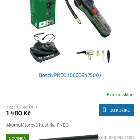
o
t
d
ů
u
k
t
ů
Bosch PNEO (0603947500)
Externí sklad
1 223 Kč bez DPH
DO KOŠÍKU
1 480 Kč
Akumulátorová hustilka PNEO
Kód:
0603947400
NOVINKA