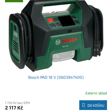
Bosch PAO 18 V (0603947400)
Externí sklad
1 750 Kč bez DPH
DO KOŠÍKU
2 117 Kč