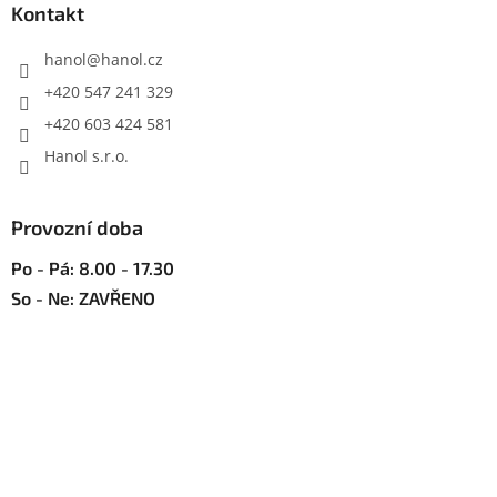
a
Kontakt
c
t
í
í
hanol
@
hanol.cz
p
r
+420 547 241 329
v
+420 603 424 581
k
y
Hanol s.r.o.
v
ý
p
Provozní doba
i
s
Po - Pá: 8.00 - 17.30
u
So - Ne: ZAVŘENO