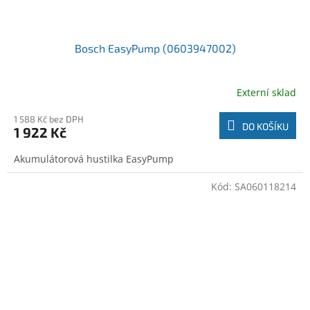
Bosch EasyPump (0603947002)
Externí sklad
1 588 Kč bez DPH
DO KOŠÍKU
1 922 Kč
Akumulátorová hustilka EasyPump
Kód:
SA060118214