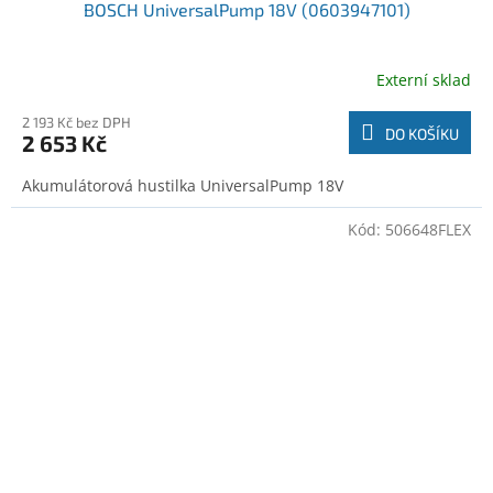
BOSCH UniversalPump 18V (0603947101)
Externí sklad
2 193 Kč bez DPH
DO KOŠÍKU
2 653 Kč
Akumulátorová hustilka UniversalPump 18V
Kód:
506648FLEX