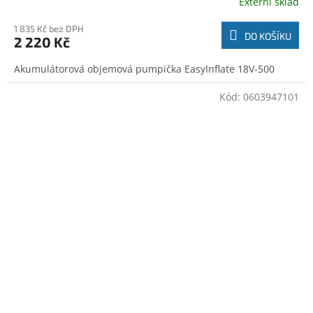
Externí sklad
1 835 Kč bez DPH
DO KOŠÍKU
2 220 Kč
Akumulátorová objemová pumpička EasyInflate 18V-500
Kód:
0603947101