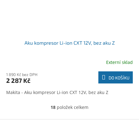
Aku kompresor Li-ion CXT 12V, bez aku Z
Externí sklad
1 890 Kč bez DPH
DO KOŠÍKU
2 287 Kč
Makita - Aku kompresor Li-ion CXT 12V, bez aku Z
18
položek celkem
O
v
l
Z
á
á
d
p
a