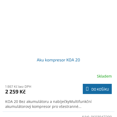
Aku kompresor KOA 20
Skladem
1 867 Kč bez DPH
DO KOŠÍKU
2 259 Kč
KOA 20 Bez akumulátoru a nabíječkyMultifunkční
akumulátorový kompresor pro všestranné...
Kód:
0603947200