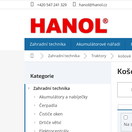
Přejít
+420 547 241 329
hanol@hanol.cz
na
obsah
Zahradní technika
Akumulátorové nářadí
Domů
Zahradní technika
Traktory
košové
P
Koš
o
Kategorie
Přeskočit
s
kategorie
t
Zahradní technika
r
a
Akumulátory a nabíječky
n
Čerpadla
V
n
ý
Čističe oken
í
p
p
Drtiče větví
Na 
i
a
Elektrocentrály