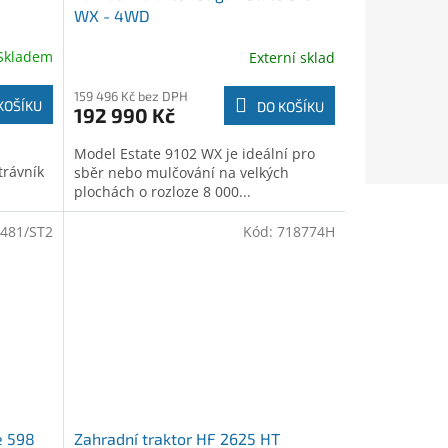
WX - 4WD
Skladem
Externí sklad
159 496 Kč bez DPH
KOŠÍKU
DO KOŠÍKU
192 990 Kč
Model Estate 9102 WX je ideální pro
trávník
sběr nebo mulčování na velkých
plochách o rozloze 8 000...
481/ST2
Kód:
718774H
e 598
Zahradní traktor HF 2625 HT