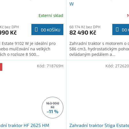
W
Externí sklad
 Kč bez DPH
68 174 Kč bez DPH
DO KOŠÍKU
DO 
990 Kč
82 490 Kč
 Estate 9102 W je ideální pro
Zahradní traktor s motorem o
nebo mulčování na velkých
586 cm3, hydrostatickým poh
ch o rozloze 8 500...
ovládaným pedálem a...
Kód:
718769H
Kód:
2T2620
163 990
Kč
–11 %
dní traktor HF 2625 HM
Zahradní traktor Stiga Estat