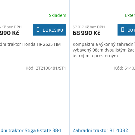
Skladem
Exte
6 Kč bez DPH
57 017 Kč bez DPH
DO KOŠÍKU
DO 
 990 Kč
68 990 Kč
dní traktor Honda HF 2625 HM
Kompaktní a výkonný zahradní 
vybavený 98cm dvoulistým ža
ústrojím a prostorným...
Kód:
2T2100481/ST1
Kód:
6140
dní traktor Stiga Estate 384
Zahradní traktor RT 4082