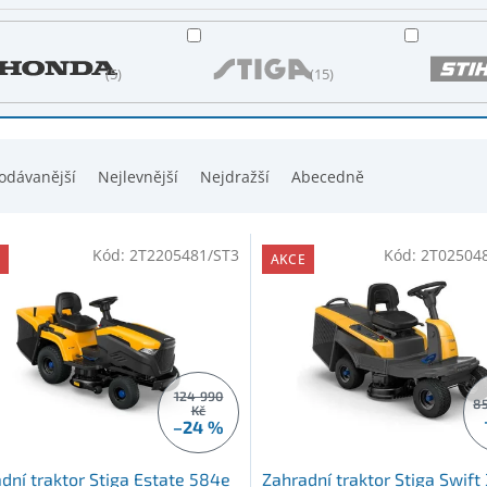
5
15
odávanější
Nejlevnější
Nejdražší
Abecedně
Kód:
2T2205481/ST3
Kód:
2T02504
AKCE
124 990
85
Kč
–24 %
dní traktor Stiga Estate 584e
Zahradní traktor Stiga Swift