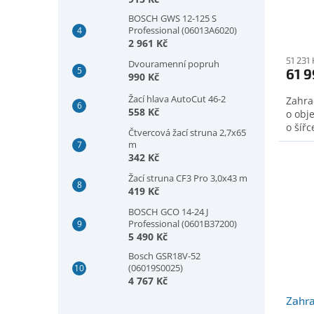
(2608901933)
BOSCH GWS 12-125 S
Professional (06013A6020)
2 961 Kč
51 231
Dvouramenní popruh
61 9
990 Kč
Žací hlava AutoCut 46-2
Zahra
558 Kč
o obj
o šíř
Čtvercová žací struna 2,7x65
m
342 Kč
Žací struna CF3 Pro 3,0x43 m
419 Kč
BOSCH GCO 14-24 J
Professional (0601B37200)
5 490 Kč
Bosch GSR18V-52
(06019S0025)
4 767 Kč
Zahra