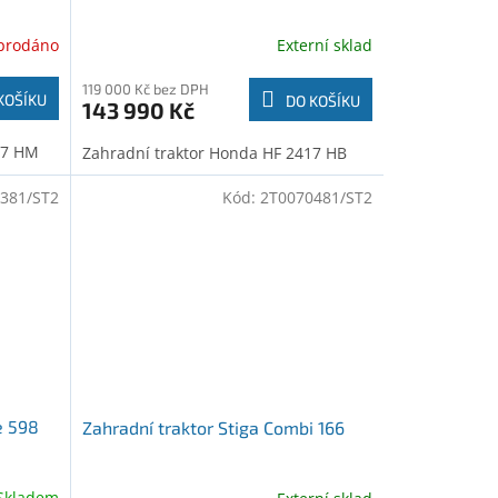
prodáno
Externí sklad
119 000 Kč bez DPH
KOŠÍKU
DO KOŠÍKU
143 990 Kč
17 HM
Zahradní traktor Honda HF 2417 HB
381/ST2
Kód:
2T0070481/ST2
e 598
Zahradní traktor Stiga Combi 166
Skladem