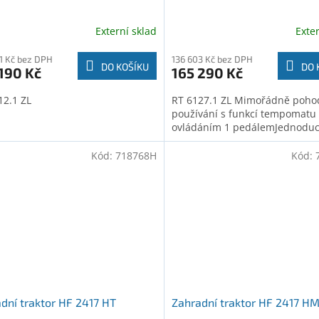
Externí sklad
Exte
1 Kč bez DPH
136 603 Kč bez DPH
DO KOŠÍKU
DO 
190 Kč
165 290 Kč
12.1 ZL
RT 6127.1 ZL Mimořádně poho
používání s funkcí tempomatu
ovládáním 1 pedálemJednoduc
Kód:
718768H
Kód:
dní traktor HF 2417 HT
Zahradní traktor HF 2417 H