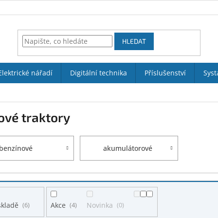
HLEDAT
Elektrické nářadí
Digitální technika
Příslušenství
Syst
ové traktory
benzínové
akumulátorové
skladě
6
Akce
4
Novinka
0