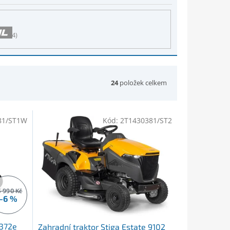
4
24
položek celkem
81/ST1W
Kód:
2T1430381/ST2
 990 Kč
–6 %
 372e
Zahradní traktor Stiga Estate 9102