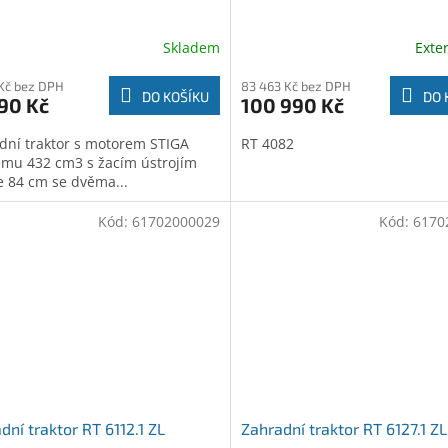
Skladem
Exte
 Kč bez DPH
83 463 Kč bez DPH
DO KOŠÍKU
DO 
90 Kč
100 990 Kč
dní traktor s motorem STIGA
RT 4082
emu 432 cm3 s žacím ústrojím
ce 84 cm se dvěma...
Kód:
61702000029
Kód:
6170
dní traktor RT 6112.1 ZL
Zahradní traktor RT 6127.1 ZL