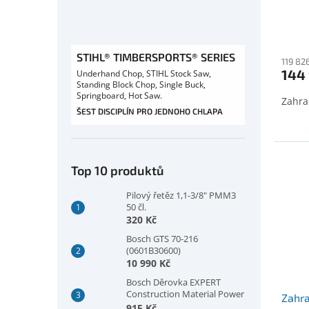
STIHL® TIMBERSPORTS® SERIES
119 82
144
Underhand Chop, STIHL Stock Saw,
Standing Block Chop, Single Buck,
Springboard, Hot Saw.
Zahra
ŠEST DISCIPLÍN PRO JEDNOHO CHLAPA
Top 10 produktů
Pilový řetěz 1,1-3/8" PMM3
50 čl.
320 Kč
Bosch GTS 70-216
(0601B30600)
10 990 Kč
Bosch Děrovka EXPERT
Construction Material Power
Zahra
Change Plus, 73 × 60 mm
915 Kč