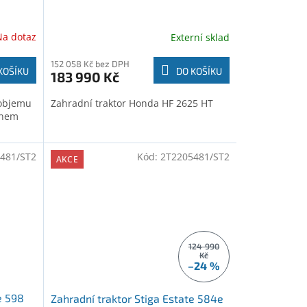
Na dotaz
Externí sklad
152 058 Kč bez DPH
KOŠÍKU
DO KOŠÍKU
183 990 Kč
 objemu
Zahradní traktor Honda HF 2625 HT
onem
481/ST2
Kód:
2T2205481/ST2
AKCE
124 990
Kč
–24 %
e 598
Zahradní traktor Stiga Estate 584e