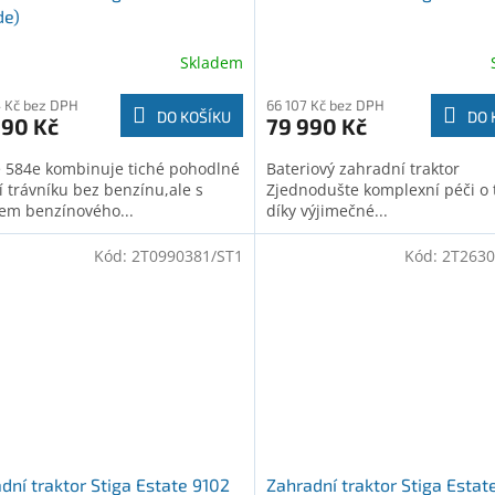
de)
Skladem
 Kč bez DPH
66 107 Kč bez DPH
DO KOŠÍKU
DO 
990 Kč
79 990 Kč
e 584e kombinuje tiché pohodlné
Bateriový zahradní traktor
í trávníku bez benzínu,ale s
Zjednodušte komplexní péči o 
em benzínového...
díky výjimečné...
Kód:
2T0990381/ST1
Kód:
2T2630
dní traktor Stiga Estate 9102
Zahradní traktor Stiga Estat