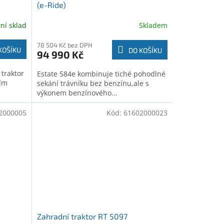
(e-Ride)
rní sklad
Skladem
78 504 Kč bez DPH
KOŠÍKU
DO KOŠÍKU
94 990 Kč
traktor
Estate 584e kombinuje tiché pohodlné
cím
sekání trávníku bez benzínu,ale s
výkonem benzínového...
2000005
Kód:
61602000023
Zahradní traktor RT 5097