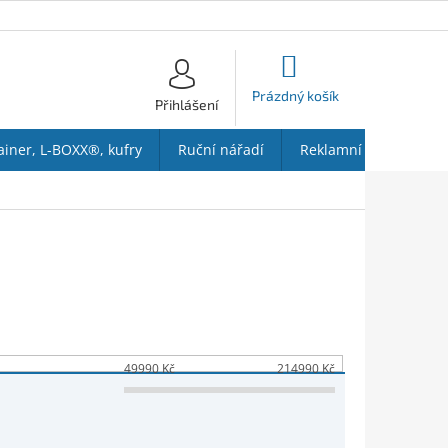
NÁKUPNÍ
KOŠÍK
Prázdný košík
Přihlášení
ainer, L-BOXX®, kufry
Ruční nářadí
Reklamní předměty
49990
Kč
214990
Kč