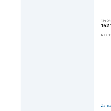
134 04
162 
RT 61
Zahra