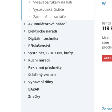
Vysavače/fukary na listí
W
Vysokotlaké čističe
Zametače a kartáče
99 165
Akumulátorové nářadí
119 
Elektrické nářadí
Model
Digitální technika
sběr 
Příslušenství
plochá
Systainer, L-BOXX®, kufry
AKCE
Ruční nářadí
Reklamní předměty
Stlačený vzduch
Vybavení dílny
BAZAR
Značky
Zahra