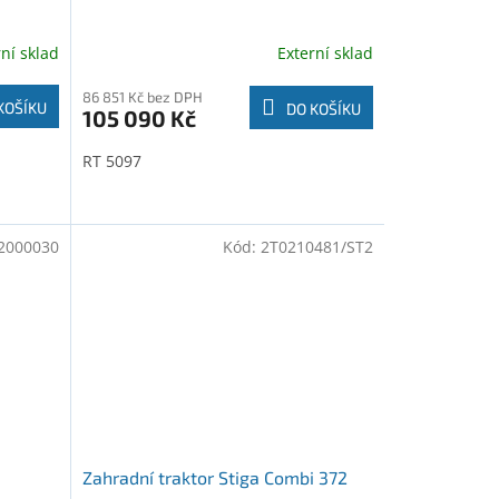
rní sklad
Externí sklad
86 851 Kč bez DPH
KOŠÍKU
DO KOŠÍKU
105 090 Kč
RT 5097
2000030
Kód:
2T0210481/ST2
Zahradní traktor Stiga Combi 372