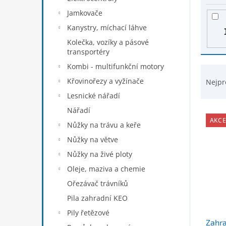
s
n
p
Jamkovače
e
r
Kanystry, míchací láhve
l
o
Kolečka, vozíky a pásové
d
transportéry
u
Kombi - multifunkční motory
k
Ř
t
a
Křovinořezy a vyžínače
Nejpr
ů
z
Lesnické nářadí
e
Nářadí
n
AKCE
í
Nůžky na trávu a keře
p
Nůžky na větve
r
Nůžky na živé ploty
o
d
Oleje, maziva a chemie
u
Ořezávač trávníků
k
Pila zahradní KEO
t
ů
Pily řetězové
Zahra