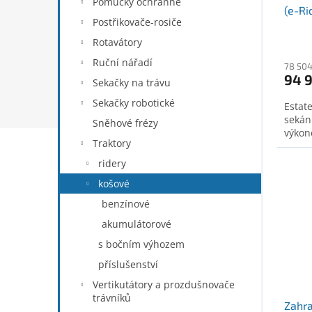
Pomůcky ochranné
(e-Ri
Postřikovače-rosiče
Rotavátory
Ruční nářadí
78 504
94 
Sekačky na trávu
Sekačky robotické
Estat
sekán
Sněhové frézy
výkon
Traktory
ridery
košové
benzínové
akumulátorové
s bočním výhozem
příslušenství
Vertikutátory a prozdušnovače
trávníků
Zahra