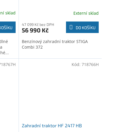
rní sklad
Externí sklad
47 099 Kč bez DPH
KOŠÍKU
DO KOŠÍKU
56 990 Kč
dlné
Benzínový zahradní traktor STIGA
 a
Combi 372
hé...
718767H
Kód:
718766H
M
Zahradní traktor HF 2417 HB