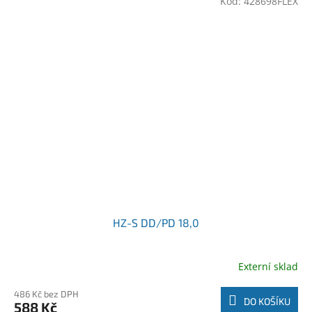
Kód:
428698FLEX
HZ-S DD/PD 18,0
Externí sklad
486 Kč bez DPH
DO KOŠÍKU
588 Kč