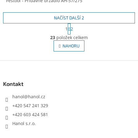
Festool - Přídavné držadlo AH-57/275
NAČÍST DALŠÍ 2
S
1
2
t
O
r
23
položek celkem
v
á
l
NAHORU
n
á
k
d
o
v
Z
a
á
c
á
n
í
p
í
p
a
Kontakt
r
t
v
í
hanol
@
hanol.cz
k
y
+420 547 241 329
v
+420 603 424 581
ý
p
Hanol s.r.o.
i
s