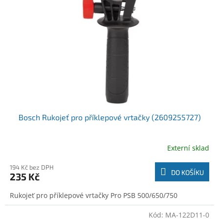
o
t
d
ů
u
k
t
ů
Bosch Rukojeť pro příklepové vrtačky (2609255727)
Externí sklad
194 Kč bez DPH
DO KOŠÍKU
235 Kč
Rukojeť pro příklepové vrtačky Pro PSB 500/650/750
Kód:
MA-122D11-0