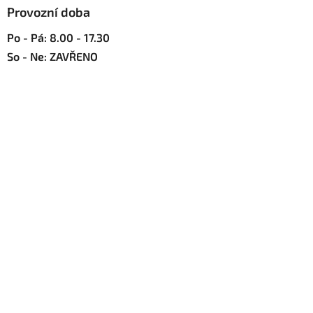
u
Provozní doba
Po - Pá: 8.00 - 17.30
So - Ne: ZAVŘENO