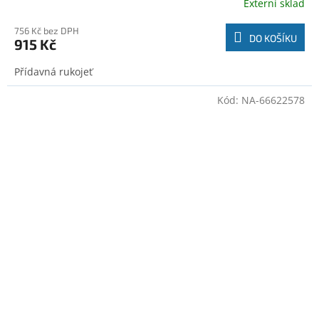
Externí sklad
756 Kč bez DPH
DO KOŠÍKU
915 Kč
Přídavná rukojeť
Kód:
NA-66622578