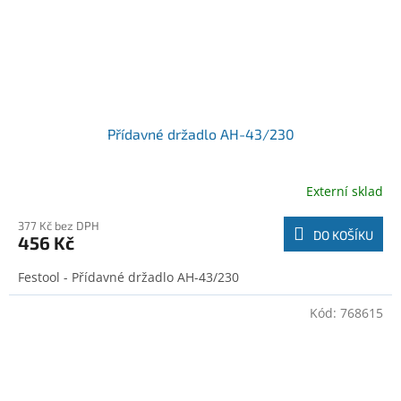
Přídavné držadlo AH-43/230
Externí sklad
377 Kč bez DPH
DO KOŠÍKU
456 Kč
Festool - Přídavné držadlo AH-43/230
Kód:
768615