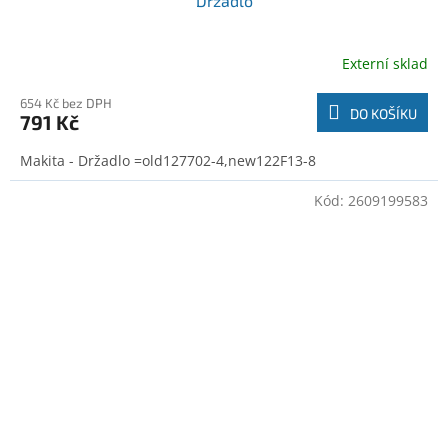
Držadlo
Externí sklad
654 Kč bez DPH
DO KOŠÍKU
791 Kč
Makita - Držadlo =old127702-4,new122F13-8
Kód:
2609199583