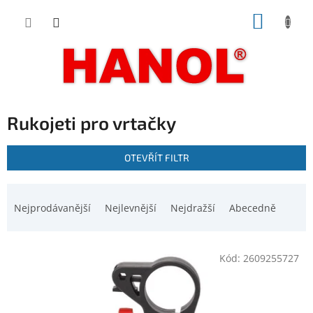
Přejít
NÁKUP
na
obsah
KOŠÍK
Rukojeti pro vrtačky
V
OTEVŘÍT FILTR
ý
p
Ř
i
a
Nejprodávanější
Nejlevnější
Nejdražší
Abecedně
s
z
p
e
r
n
o
Kód:
2609255727
í
d
p
u
r
k