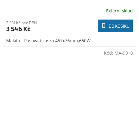
Externí sklad
2 931 Kč bez DPH
DO KOŠÍKU
3 546 Kč
Makita - Pásová bruska 457x76mm,650W
Kód:
MA-9910