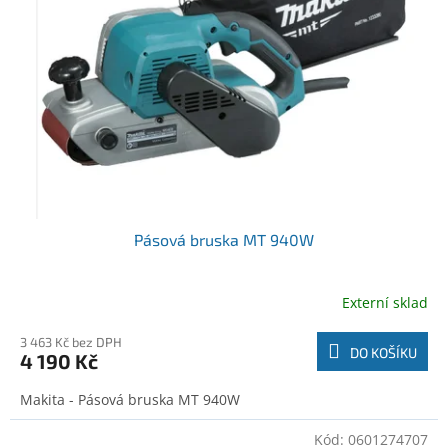
o
t
d
ů
u
k
t
ů
Pásová bruska MT 940W
Externí sklad
3 463 Kč bez DPH
DO KOŠÍKU
4 190 Kč
Makita - Pásová bruska MT 940W
Kód:
0601274707