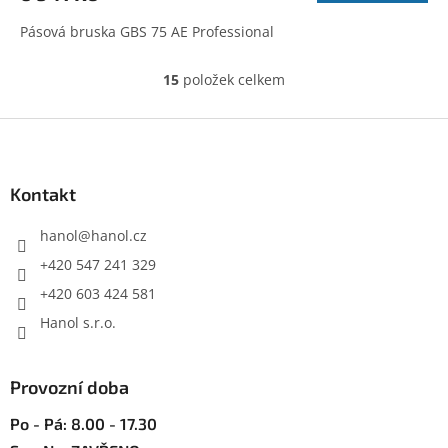
Pásová bruska GBS 75 AE Professional
15
položek celkem
O
v
l
Z
á
á
d
p
a
a
Kontakt
c
t
í
í
hanol
@
hanol.cz
p
r
+420 547 241 329
v
+420 603 424 581
k
y
Hanol s.r.o.
v
ý
p
Provozní doba
i
s
Po - Pá: 8.00 - 17.30
u