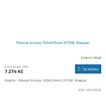
Pásová bruska 100x610mm,1010W ,Makpac
Externí sklad
6 012 Kč bez DPH
DO KOŠÍKU
7 274 Kč
Makita - Pásová bruska 100x610mm,1010W ,Makpac
Kód:
MA-9403J