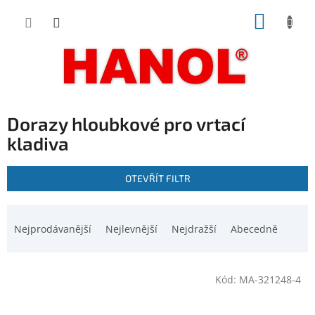
Přejít
NÁKUP
na
obsah
KOŠÍK
Dorazy hloubkové pro vrtací
kladiva
V
OTEVŘÍT FILTR
ý
p
Ř
i
a
Nejprodávanější
Nejlevnější
Nejdražší
Abecedně
s
z
p
e
r
n
o
Kód:
MA-321248-4
í
d
p
u