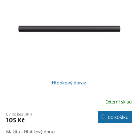
r
k
o
t
d
ů
u
k
t
ů
Hlobkový doraz
Externí sklad
87 Kč bez DPH
DO KOŠÍKU
105 Kč
Makita - Hlobkový doraz