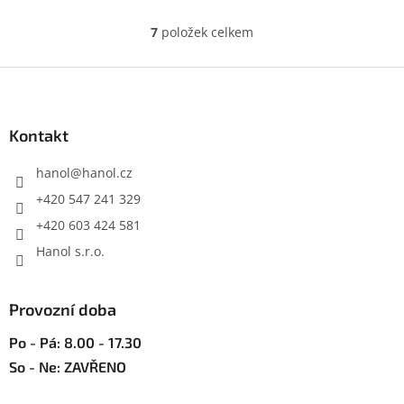
7
položek celkem
O
v
l
Z
á
á
d
p
a
a
Kontakt
c
t
í
í
hanol
@
hanol.cz
p
r
+420 547 241 329
v
+420 603 424 581
k
y
Hanol s.r.o.
v
ý
p
Provozní doba
i
s
Po - Pá: 8.00 - 17.30
u
So - Ne: ZAVŘENO