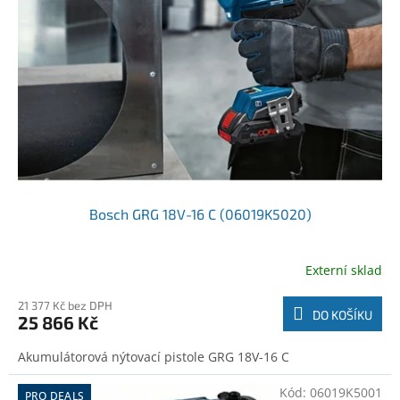
o
t
d
ů
u
k
t
ů
Bosch GRG 18V-16 C (06019K5020)
Externí sklad
21 377 Kč bez DPH
DO KOŠÍKU
25 866 Kč
Akumulátorová nýtovací pistole GRG 18V-16 C
Kód:
06019K5001
PRO DEALS