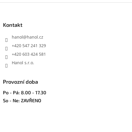
l
Z
á
á
d
p
a
a
Kontakt
c
t
í
í
hanol
@
hanol.cz
p
r
+420 547 241 329
v
+420 603 424 581
k
y
Hanol s.r.o.
v
ý
p
Provozní doba
i
s
Po - Pá: 8.00 - 17.30
u
So - Ne: ZAVŘENO