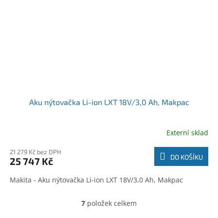
Aku nýtovačka Li-ion LXT 18V/3,0 Ah, Makpac
Externí sklad
21 279 Kč bez DPH
DO KOŠÍKU
25 747 Kč
Makita - Aku nýtovačka Li-ion LXT 18V/3,0 Ah, Makpac
7
položek celkem
O
v