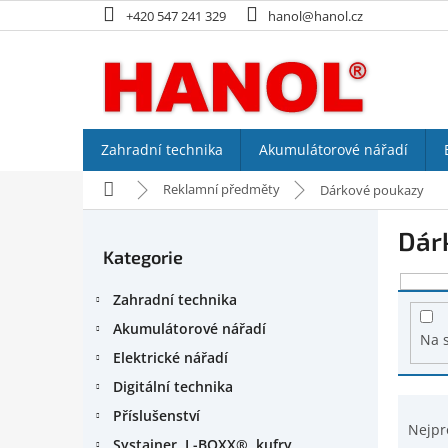
Přejít
+420 547 241 329
hanol@hanol.cz
na
obsah
Zahradní technika
Akumulátorové nářadí
Domů
Reklamní předměty
Dárkové poukazy
P
Dár
o
Kategorie
Přeskočit
s
kategorie
V
t
Zahradní technika
ý
r
p
a
Akumulátorové nářadí
Na 
i
n
Elektrické nářadí
s
n
Digitální technika
p
í
Ř
r
p
Příslušenství
a
Nejpr
o
a
Systainer, L-BOXX®, kufry