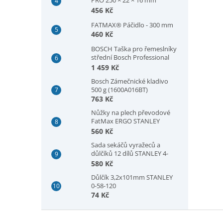
(1600A03A9W)
456 Kč
FATMAX® Páčidlo - 300 mm
460 Kč
BOSCH Taška pro řemeslníky
střední Bosch Professional
(1600A003BJ)
1 459 Kč
Bosch Zámečnické kladivo
500 g (1600A016BT)
763 Kč
Nůžky na plech převodové
FatMax ERGO STANLEY
FMHT73755-0
560 Kč
Sada sekáčů vyražeců a
důlčíků 12 dílů STANLEY 4-
18-299
580 Kč
Důlčík 3,2x101mm STANLEY
0-58-120
74 Kč
Z