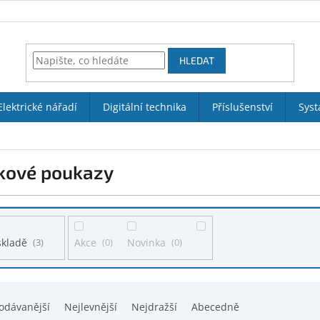
HLEDAT
Elektrické nářadí
Digitální technika
Příslušenství
Syst
kové poukazy
skladě
3
Akce
0
Novinka
0
odávanější
Nejlevnější
Nejdražší
Abecedně