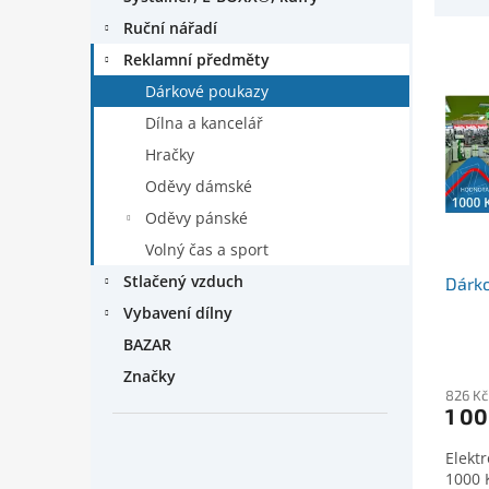
z
d
n
e
Ruční nářadí
u
e
n
k
Reklamní předměty
l
í
t
Dárkové poukazy
p
ů
r
Dílna a kancelář
o
Hračky
d
Oděvy dámské
u
k
Oděvy pánské
t
Volný čas a sport
ů
Stlačený vzduch
Dárko
Vybavení dílny
BAZAR
Značky
826 Kč
1 00
Elekt
1000 