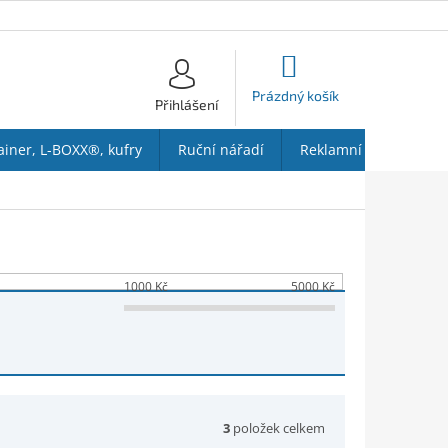
NÁKUPNÍ
KOŠÍK
Prázdný košík
Přihlášení
ainer, L-BOXX®, kufry
Ruční nářadí
Reklamní předměty
1000
Kč
5000
Kč
3
položek celkem