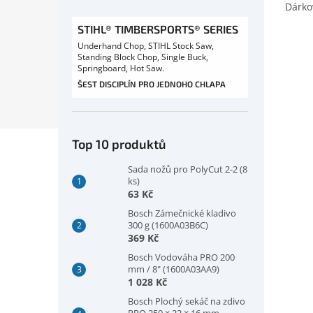
Dárko
STIHL® TIMBERSPORTS® SERIES
Underhand Chop, STIHL Stock Saw,
Standing Block Chop, Single Buck,
Springboard, Hot Saw.
ŠEST DISCIPLÍN PRO JEDNOHO CHLAPA
Top 10 produktů
Sada nožů pro PolyCut 2-2 (8
ks)
63 Kč
Bosch Zámečnické kladivo
300 g (1600A03B6C)
369 Kč
Bosch Vodováha PRO 200
mm / 8" (1600A03AA9)
1 028 Kč
Bosch Plochý sekáč na zdivo
PRO 250 × 22 × 16 mm