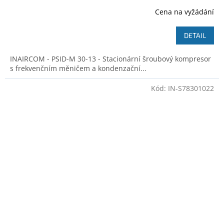
Ilustrativní foto
Cena na vyžádání
DETAIL
INAIRCOM - PSID-M 30-13 - Stacionární šroubový kompresor
s frekvenčním měničem a kondenzační...
Kód:
IN-S78301022