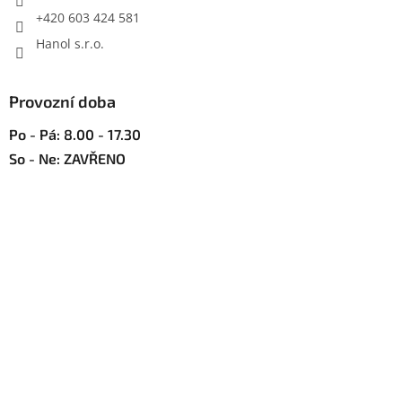
v
+420 603 424 581
ý
p
Hanol s.r.o.
i
s
u
Provozní doba
Po - Pá: 8.00 - 17.30
So - Ne: ZAVŘENO