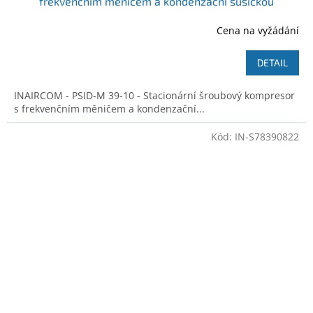
frekvenčním měničem a kondenzační sušičkou
Ilustrativní foto
Cena na vyžádání
DETAIL
INAIRCOM - PSID-M 39-10 - Stacionární šroubový kompresor
s frekvenčním měničem a kondenzační...
Kód:
IN-S78390822