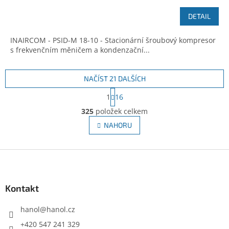
DETAIL
INAIRCOM - PSID-M 18-10 - Stacionární šroubový kompresor
s frekvenčním měničem a kondenzační...
NAČÍST 21 DALŠÍCH
S
1
16
t
O
r
325
položek celkem
v
á
l
NAHORU
n
á
k
d
o
v
Z
a
á
c
á
n
í
p
í
p
a
Kontakt
r
t
v
í
hanol
@
hanol.cz
k
y
+420 547 241 329