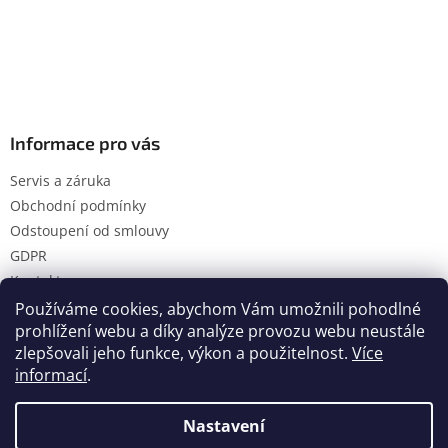
Informace pro vás
Servis a záruka
Obchodní podmínky
Odstoupení od smlouvy
GDPR
Kontakty
Používáme cookies, abychom Vám umožnili pohodlné
prohlížení webu a díky analýze provozu webu neustále
zlepšovali jeho funkce, výkon a použitelnost.
Více
Vytvořil Shoptet
informací
.
Nastavení
Copyright 2026
Hanol s.r.o.
. Všechna práva vyhrazena.