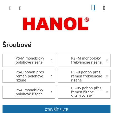
Přejít
NÁKUP
na
obsah
KOŠÍK
Šroubové
PS-M monobloky
PSI-M monobloky
polohově řízené
frekvenčně řízené
PS-B pohon přes
PSI-B pohon přes
řemen polohově
řemen frekvenčně
řízené
řízené
PS-BS pohon přes
PS-C monobloky
řemen řízené
polohově řízené
START-STOP
V
OTEVŘÍT FILTR
ý