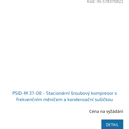
Kód:
IN-S78370822
PSID-M 37-08 - Stacionární šroubový kompresor s
frekvenčním měničem a kondenzační sušičkou
Ilustrativní foto
Cena na vyžádání
DETAIL