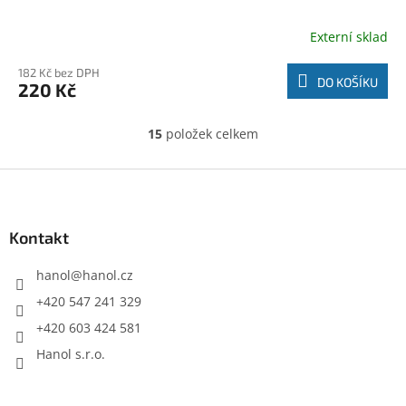
Externí sklad
182 Kč bez DPH
DO KOŠÍKU
220 Kč
15
položek celkem
O
v
l
Z
á
á
d
p
a
a
Kontakt
c
t
í
í
hanol
@
hanol.cz
p
r
+420 547 241 329
v
+420 603 424 581
k
y
Hanol s.r.o.
v
ý
p