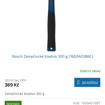
o
t
d
ů
u
k
t
ů
Bosch Zámečnické kladivo 300 g (1600A03B6C)
Externí sklad
305 Kč bez DPH
DO KOŠÍKU
369 Kč
Zámečnické kladivo 300 g
Kód:
1600A016BT
NOVINKA