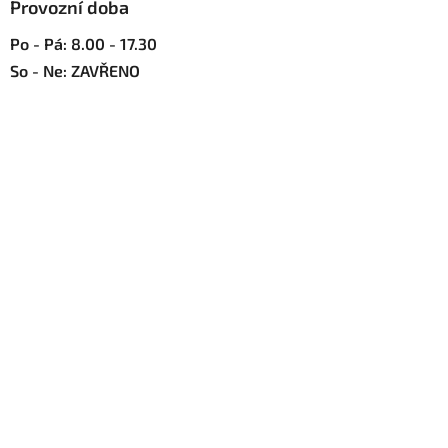
Provozní doba
i
s
Po - Pá: 8.00 - 17.30
u
So - Ne: ZAVŘENO