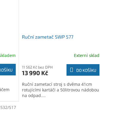
Ruční zametač SWP 577
Skladem
Externí sklad
11 562 Kč bez DPH
KOŠÍKU
DO KOŠÍKU
13 990 Kč
Ruční zametací stroj s dvěma 41cm
táčem
rotujícími kartáči a 50litrovou nádobou
na odpad....
532/S17