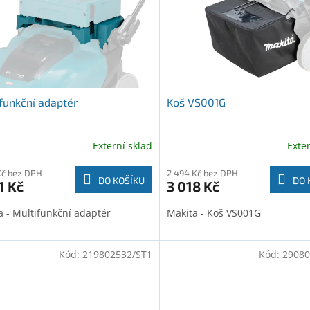
funkční adaptér
Koš VS001G
Externí sklad
Exte
Kč bez DPH
2 494 Kč bez DPH
DO KOŠÍKU
DO 
1 Kč
3 018 Kč
a - Multifunkční adaptér
Makita - Koš VS001G
Kód:
219802532/ST1
Kód:
29080