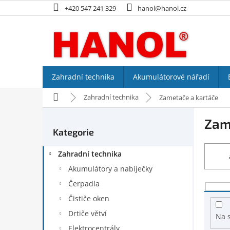
Přejít
+420 547 241 329
hanol@hanol.cz
na
obsah
Zahradní technika
Akumulátorové nářadí
Domů
Zahradní technika
Zametače a kartáče
P
Zam
o
Kategorie
Přeskočit
s
kategorie
t
Zahradní technika
r
a
Akumulátory a nabíječky
n
Čerpadla
V
n
ý
Čističe oken
í
p
p
Drtiče větví
Na 
i
a
Elektrocentrály