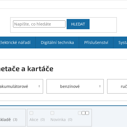
HLEDAT
Elektrické nářadí
Digitální technika
Příslušenství
Syst
etače a kartáče
akumulátorové
benzínové
ruč
skladě
3
Akce
0
Novinka
0