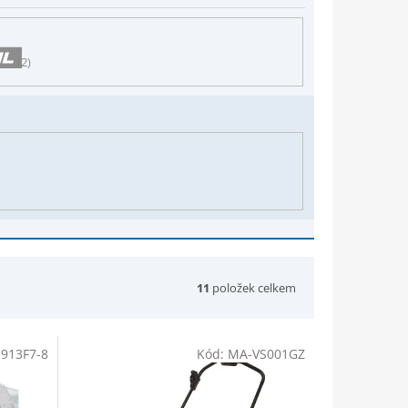
2
11
položek celkem
913F7-8
Kód:
MA-VS001GZ