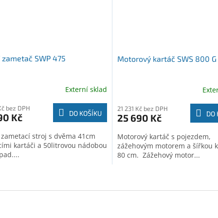
í zametač SWP 475
Motorový kartáč SWS 800 G
Externí sklad
Exte
Kč bez DPH
21 231 Kč bez DPH
DO KOŠÍKU
DO 
90 Kč
25 690 Kč
 zametací stroj s dvěma 41cm
Motorový kartáč s pojezdem,
cími kartáči a 50litrovou nádobou
zážehovým motorem a šířkou k
ad....
80 cm. Zážehový motor...
O
v
l
á
d