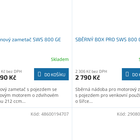
ínový zametač SWS 800 GE
SBĚRNÝ BOX PRO SWS 800 
Skladem
 Kč bez DPH
2 306 Kč bez DPH
DO KOŠÍKU
DO 
290 Kč
2 790 Kč
ový zametač s pojezdem se
Sběrná nádoba pro motorový 
ovým motorem o zdvihovém
s pojezdem pro venkovní použi
u 212 ccm...
o šířce...
Kód:
48600194707
Kód:
29080