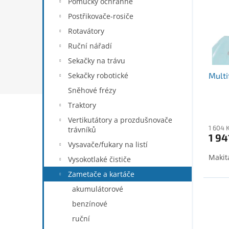
Pomůcky ochranné
o
Postřikovače-rosiče
d
Rotavátory
u
k
Ruční nářadí
t
Sekačky na trávu
ů
Multi
Sekačky robotické
Sněhové frézy
Traktory
Vertikutátory a prozdušnovače
1 604 
trávníků
1 94
Vysavače/fukary na listí
Makit
Vysokotlaké čističe
Zametače a kartáče
akumulátorové
benzínové
ruční