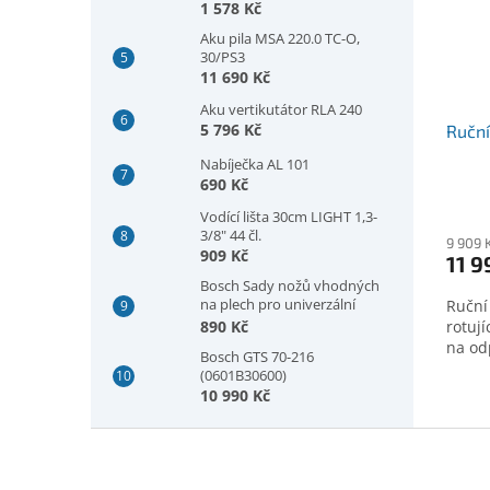
(2608594420)
1 578 Kč
Aku pila MSA 220.0 TC-O,
30/PS3
11 690 Kč
Aku vertikutátor RLA 240
5 796 Kč
Ručn
Nabíječka AL 101
690 Kč
Vodící lišta 30cm LIGHT 1,3-
3/8" 44 čl.
9 909 
909 Kč
11 9
Bosch Sady nožů vhodných
na plech pro univerzální
Ruční
nůžky GSC 2.8, plech, 5 kusů
890 Kč
rotují
(2607010025)
na odp
Bosch GTS 70-216
(0601B30600)
10 990 Kč
Z
á
p