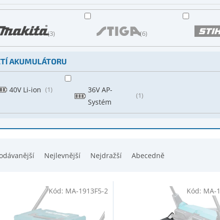
3
6
TÍ AKUMULÁTORU
40V Li-ion
1
36V AP-
1
Systém
odávanější
Nejlevnější
Nejdražší
Abecedně
Kód:
MA-1913F5-2
Kód:
MA-1