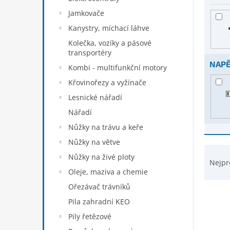
s
n
p
Jamkovače
e
r
Kanystry, míchací láhve
l
o
Kolečka, vozíky a pásové
d
transportéry
u
NAPĚ
Kombi - multifunkční motory
k
t
Křovinořezy a vyžínače
ů
Lesnické nářadí
Nářadí
Nůžky na trávu a keře
Nůžky na větve
Ř
Nůžky na živé ploty
a
Nejpr
z
Oleje, maziva a chemie
e
Ořezávač trávníků
n
Pila zahradní KEO
í
Pily řetězové
p
r