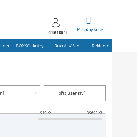
NÁKUPNÍ
KOŠÍK
Prázdný košík
Přihlášení
ainer, L-BOXX®, kufry
Ruční nářadí
Reklamní předměty
ní
příslušenství
1940
Kč
39602
Kč