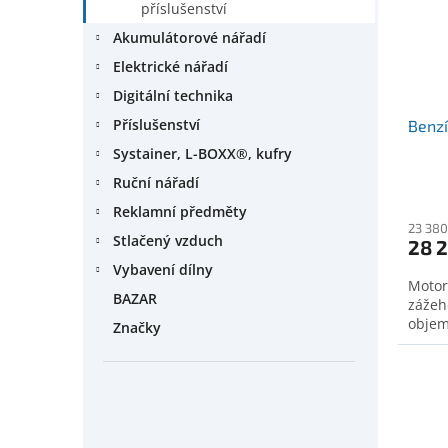
příslušenství
Akumulátorové nářadí
Elektrické nářadí
Digitální technika
Příslušenství
Benz
Systainer, L-BOXX®, kufry
Ruční nářadí
Reklamní předměty
23 380
Stlačený vzduch
28 
Vybavení dílny
Motor
BAZAR
zážeh
objem
Značky