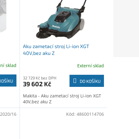
Aku zametací stroj Li-ion XGT
40V,bez aku Z
rní sklad
Externí sklad
32 729 Kč bez DPH
KOŠÍKU
DO KOŠÍKU
39 602 Kč
Makita - Aku zametací stroj Li-ion XGT
40V,bez aku Z
2020/16
Kód:
48600114706