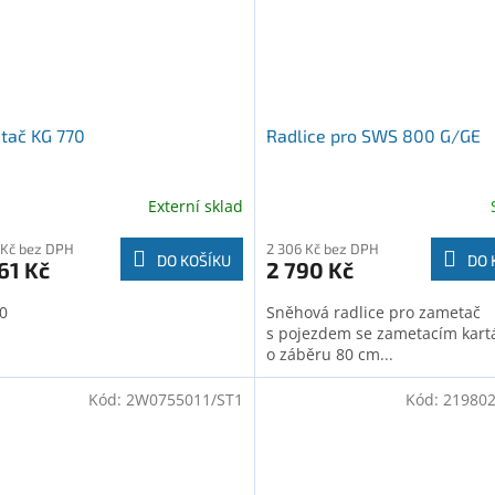
tač KG 770
Radlice pro SWS 800 G/GE
Externí sklad
 Kč bez DPH
2 306 Kč bez DPH
DO KOŠÍKU
DO 
61 Kč
2 790 Kč
0
Sněhová radlice pro zametač
s pojezdem se zametacím kar
o záběru 80 cm...
Kód:
2W0755011/ST1
Kód:
219802