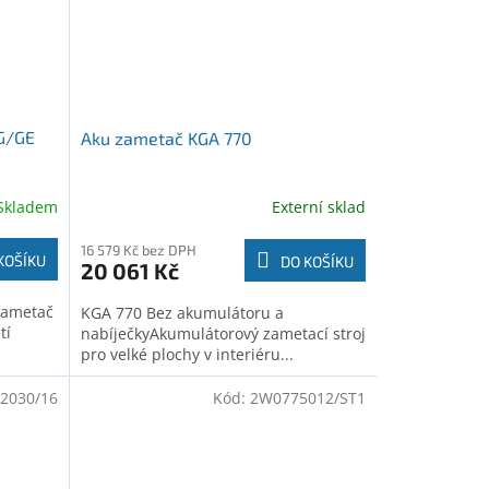
G/GE
Aku zametač KGA 770
Skladem
Externí sklad
16 579 Kč bez DPH
KOŠÍKU
DO KOŠÍKU
20 061 Kč
zametač
KGA 770 Bez akumulátoru a
tí
nabíječkyAkumulátorový zametací stroj
pro velké plochy v interiéru...
2030/16
Kód:
2W0775012/ST1