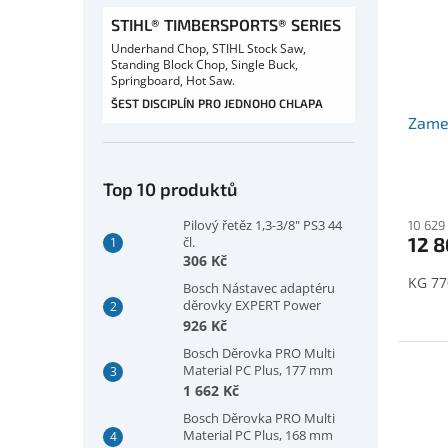
STIHL® TIMBERSPORTS® SERIES
Underhand Chop, STIHL Stock Saw,
Standing Block Chop, Single Buck,
Springboard, Hot Saw.
ŠEST DISCIPLÍN PRO JEDNOHO CHLAPA
Zame
Top 10 produktů
Pilový řetěz 1,3-3/8" PS3 44
10 629
12 8
čl.
306 Kč
KG 77
Bosch Nástavec adaptéru
děrovky EXPERT Power
Change Plus, šestihranná
926 Kč
stopka 11 mm, 300 mm
Bosch Děrovka PRO Multi
(2608902032)
Material PC Plus, 177 mm
(2608594421)
1 662 Kč
Bosch Děrovka PRO Multi
Material PC Plus, 168 mm