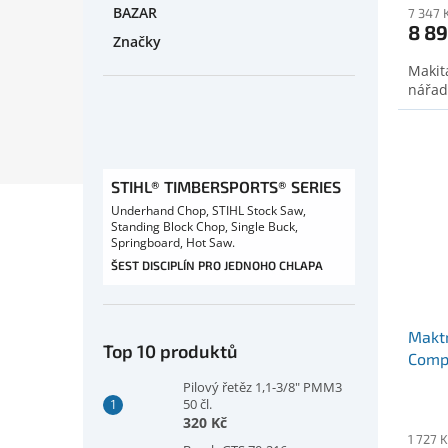
BAZAR
7 347 
8 89
Značky
Makit
nářad
STIHL® TIMBERSPORTS® SERIES
Underhand Chop, STIHL Stock Saw,
Standing Block Chop, Single Buck,
Springboard, Hot Saw.
ŠEST DISCIPLÍN PRO JEDNOHO CHLAPA
Maktr
Top 10 produktů
Comp
Pilový řetěz 1,1-3/8" PMM3
50 čl.
320 Kč
1 727 