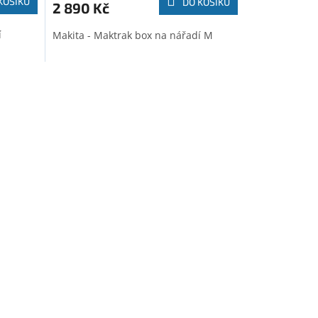
KOŠÍKU
DO KOŠÍKU
2 890 Kč
í
Makita - Maktrak box na nářadí M