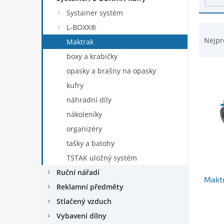
d
n
Systainer systém
u
e
k
Ř
L-BOXX®
l
t
a
Nejpr
Maktrak
ů
z
boxy a krabičky
e
n
opasky a brašny na opasky
í
kufry
p
náhradní díly
r
nákoleníky
o
d
organizéry
u
tašky a batohy
k
TSTAK uložný systém
t
ů
Ruční nářadí
Maktr
Reklamní předměty
Stlačený vzduch
Vybavení dílny