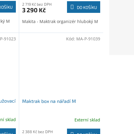
2 719 Kč bez DPH
KOŠÍKU
DO KOŠÍKU
3 290 Kč
lký M
Makita - Maktrak organizér hluboký M
P-91023
Kód:
MA-P-91039
užovací
Maktrak box na nářadí M
rní sklad
Externí sklad
2 388 Kč bez DPH