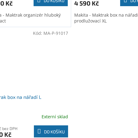
DO KOŠÍKU
DO 
90 Kč
4 590 Kč
a - Maktrak organizér hluboký
Makita - Maktrak box na nářad
act
prodlužovací XL
Kód:
MA-P-91017
ak box na nářadí L
Externí sklad
Kč bez DPH
DO KOŠÍKU
0 Kč