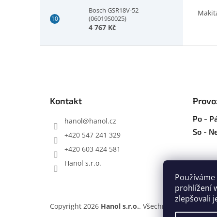
Bosch GSR18V-52
Makit
(06019S0025)
4 767 Kč
Z
á
p
a
t
Kontakt
Provo
í
Po - Pá
hanol
@
hanol.cz
So - N
+420 547 241 329
+420 603 424 581
Hanol s.r.o.
Používáme 
prohlížení 
zlepšovali 
Copyright 2026
Hanol s.r.o.
. Všechna práva vyhraz