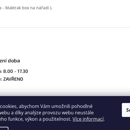
a - Maktrak box na nářadí L
O
v
l
á
d
a
c
í
zní doba
p
r
: 8.00 - 17.30
v
e: ZAVŘENO
k
y
v
ý
p
cookies, abychom Vám umožnili pohodlné
i
S
webu a díky analýze provozu webu neustále
s
jeho funkce, výkon a použitelnost.
Více informací
.
u
ena.
Upravit nastavení cookies