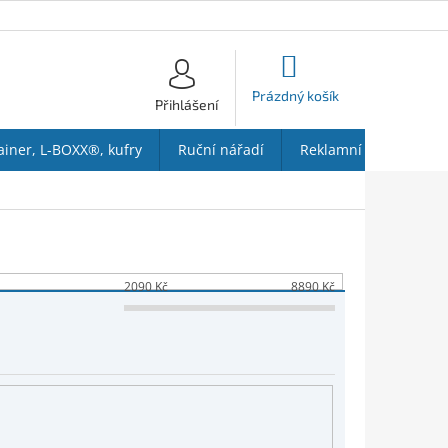
NÁKUPNÍ
KOŠÍK
Prázdný košík
Přihlášení
ainer, L-BOXX®, kufry
Ruční nářadí
Reklamní předměty
2090
Kč
8890
Kč