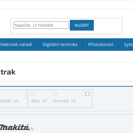
HLEDAT
Elektrické nářadí
Digitální technika
Příslušenství
Syst
trak
skladě
0
Akce
0
Novinka
0
7