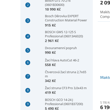
Bosch GTS 70-216
2 0
(0601B30600)
10 990 Kč
Makit
Bosch Děrovka EXPERT
Comp
Construction Material Power
Change Plus, 73 × 60 mm
915 Kč
(2608901933)
BOSCH GWS 12-125 S
Professional (06013A6020)
2 961 Kč
Dvouramenní popruh
990 Kč
Žací hlava AutoCut 46-2
558 Kč
Čtvercová žací struna 2,7x65
m
Maktr
342 Kč
Žací struna CF3 Pro 3,0x43 m
419 Kč
BOSCH GCO 14-24 J
5 116 
Professional (0601B37200)
6 19
5 490 Kč