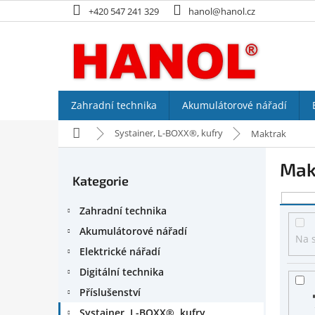
Přejít
+420 547 241 329
hanol@hanol.cz
na
obsah
Zahradní technika
Akumulátorové nářadí
Domů
Systainer, L-BOXX®, kufry
Maktrak
P
Mak
o
Kategorie
Přeskočit
s
kategorie
V
t
Zahradní technika
ý
r
p
a
Akumulátorové nářadí
Na 
i
n
Elektrické nářadí
s
n
Digitální technika
p
í
r
p
Příslušenství
o
a
Systainer, L-BOXX®, kufry