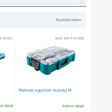
7
položek celkem
P-91051
Kód:
MA-P-91045
Maktrak organizér hluboký M
rní sklad
Externí sklad