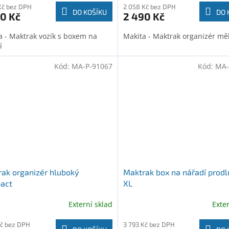
Kč bez DPH
2 058 Kč bez DPH
DO KOŠÍKU
DO 
0 Kč
2 490 Kč
a - Maktrak vozík s boxem na
Makita - Maktrak organizér mě
í
Kód:
MA-P-91067
Kód:
MA-
ak organizér hluboký
Maktrak box na nářadí prodl
act
XL
Externí sklad
Exte
Kč bez DPH
3 793 Kč bez DPH