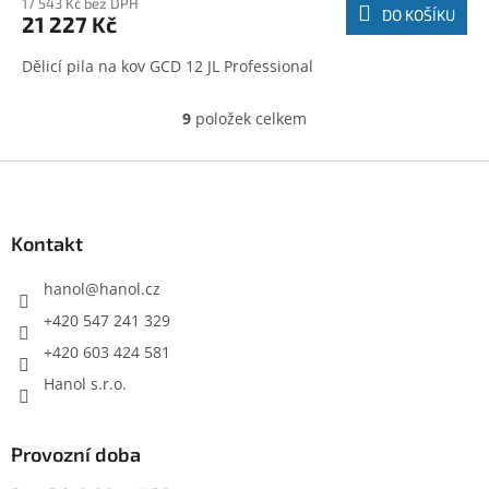
17 543 Kč bez DPH
DO KOŠÍKU
21 227 Kč
Dělicí pila na kov GCD 12 JL Professional
9
položek celkem
O
v
l
Z
á
á
d
p
a
a
Kontakt
c
t
í
í
hanol
@
hanol.cz
p
r
+420 547 241 329
v
+420 603 424 581
k
y
Hanol s.r.o.
v
ý
p
Provozní doba
i
s