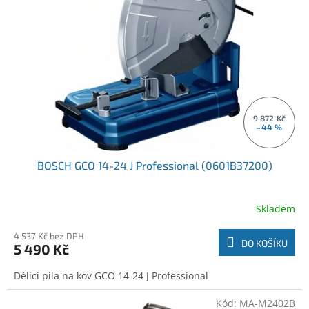
o
t
d
ů
u
k
t
ů
9 872 Kč
–44 %
BOSCH GCO 14-24 J Professional (0601B37200)
Skladem
4 537 Kč bez DPH
DO KOŠÍKU
5 490 Kč
Dělicí pila na kov GCO 14-24 J Professional
Kód:
MA-M2402B