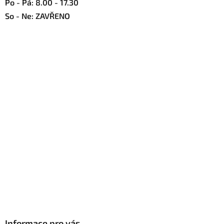
Po - Pá: 8.00 - 17.30
u
So - Ne: ZAVŘENO
Informace pro vás