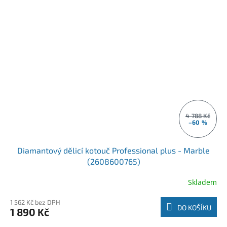
4 788 Kč
–60 %
Diamantový dělicí kotouč Professional plus - Marble
(2608600765)
Skladem
1 562 Kč bez DPH
DO KOŠÍKU
1 890 Kč