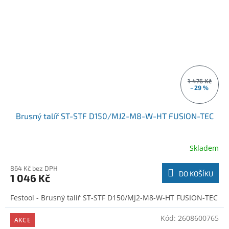
1 476 Kč
–29 %
Brusný talíř ST-STF D150/MJ2-M8-W-HT FUSION-TEC
Skladem
864 Kč bez DPH
DO KOŠÍKU
1 046 Kč
Festool - Brusný talíř ST-STF D150/MJ2-M8-W-HT FUSION-TEC
Kód:
2608600765
AKCE