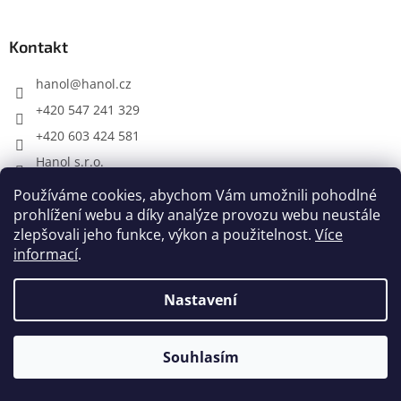
á
p
a
Kontakt
t
í
hanol
@
hanol.cz
+420 547 241 329
+420 603 424 581
Hanol s.r.o.
Používáme cookies, abychom Vám umožnili pohodlné
prohlížení webu a díky analýze provozu webu neustále
Provozní doba
zlepšovali jeho funkce, výkon a použitelnost.
Více
Po - Pá: 8.00 - 17.30
informací
.
So - Ne: ZAVŘENO
Nastavení
Souhlasím