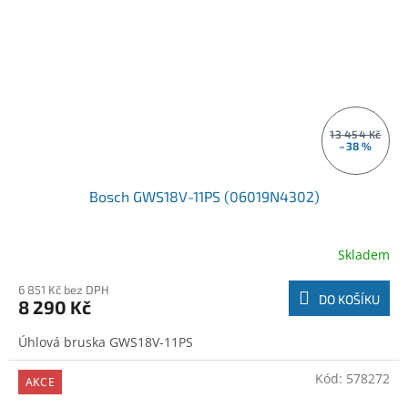
13 454 Kč
–38 %
Bosch GWS18V-11PS (06019N4302)
Skladem
6 851 Kč bez DPH
DO KOŠÍKU
8 290 Kč
Úhlová bruska GWS18V-11PS
Kód:
578272
AKCE