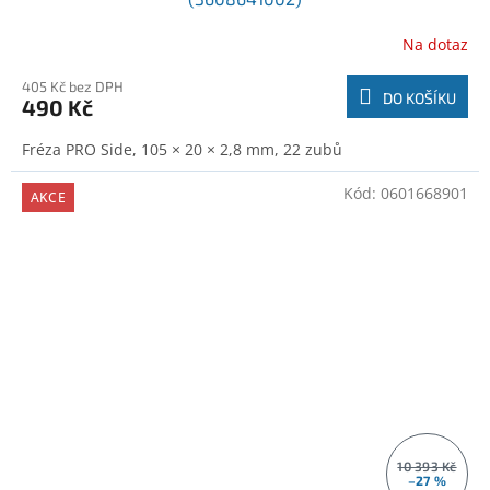
Na dotaz
405 Kč bez DPH
DO KOŠÍKU
490 Kč
Fréza PRO Side, 105 × 20 × 2,8 mm, 22 zubů
Kód:
0601668901
AKCE
10 393 Kč
–27 %