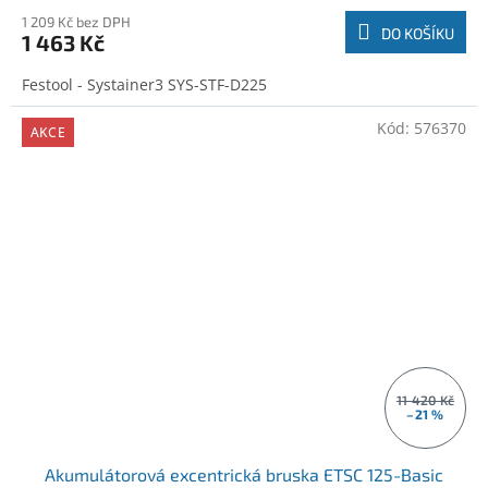
1 209 Kč bez DPH
DO KOŠÍKU
1 463 Kč
Festool - Systainer3 SYS-STF-D225
Kód:
576370
AKCE
11 420 Kč
–21 %
Akumulátorová excentrická bruska ETSC 125-Basic