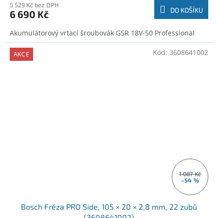
5 529 Kč bez DPH
DO KOŠÍKU
6 690 Kč
Akumulátorový vrtací šroubovák GSR 18V-50 Professional
Kód:
3608641002
AKCE
1 087 Kč
–54 %
Bosch Fréza PRO Side, 105 × 20 × 2,8 mm, 22 zubů
(3608641002)