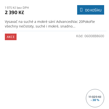
1 975 Kč bez DPH
DO KOŠÍKU
2 390 Kč
Vysavač na suché a mokré sání AdvancedVac 20Pokořte
všechny nečistoty, suché i mokré, snadno...
Kód:
06008B8600
AKCE
11 029 Kč
–38 %