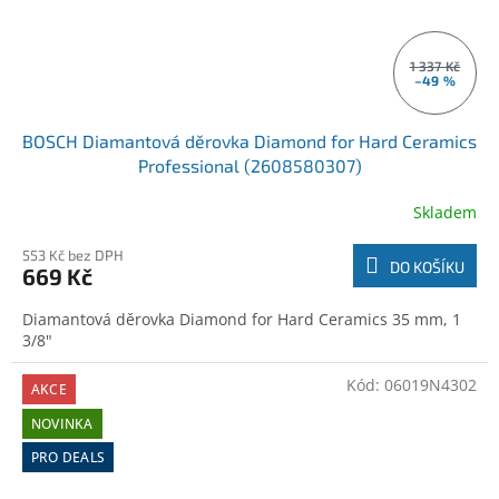
1 337 Kč
–49 %
BOSCH Diamantová děrovka Diamond for Hard Ceramics
Professional (2608580307)
Skladem
553 Kč bez DPH
DO KOŠÍKU
669 Kč
Diamantová děrovka Diamond for Hard Ceramics 35 mm, 1
3/8"
Kód:
06019N4302
AKCE
NOVINKA
PRO DEALS