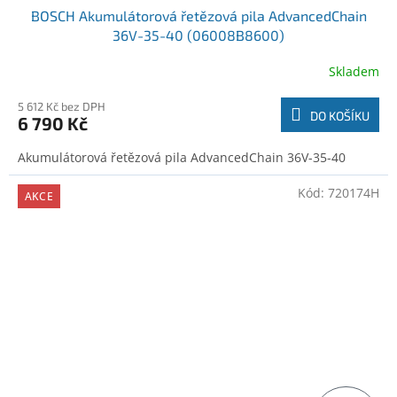
BOSCH Akumulátorová řetězová pila AdvancedChain
36V-35-40 (06008B8600)
Skladem
5 612 Kč bez DPH
DO KOŠÍKU
6 790 Kč
Akumulátorová řetězová pila AdvancedChain 36V-35-40
Kód:
720174H
AKCE