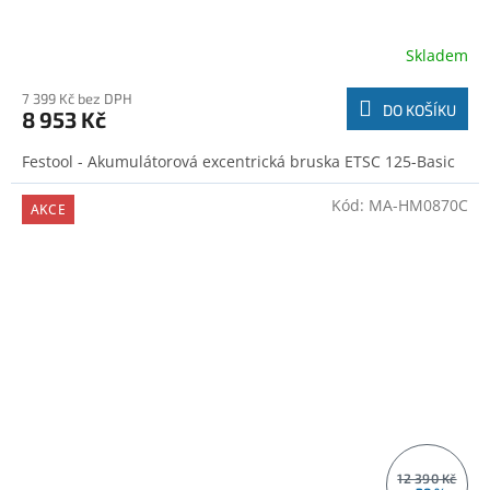
Skladem
7 399 Kč bez DPH
DO KOŠÍKU
8 953 Kč
Festool - Akumulátorová excentrická bruska ETSC 125-Basic
Kód:
MA-HM0870C
AKCE
12 390 Kč