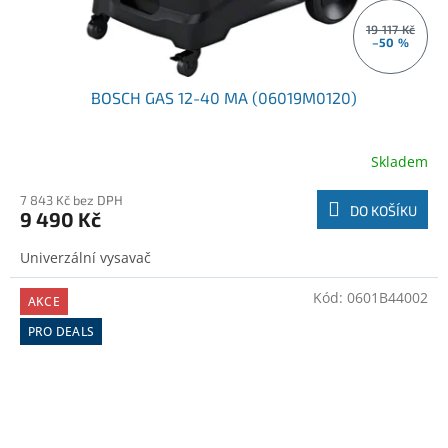
19 117 Kč
–50 %
BOSCH GAS 12-40 MA (06019M0120)
Skladem
7 843 Kč bez DPH
DO KOŠÍKU
9 490 Kč
‌Univerzální vysavač
Kód:
0601B44002
AKCE
PRO DEALS