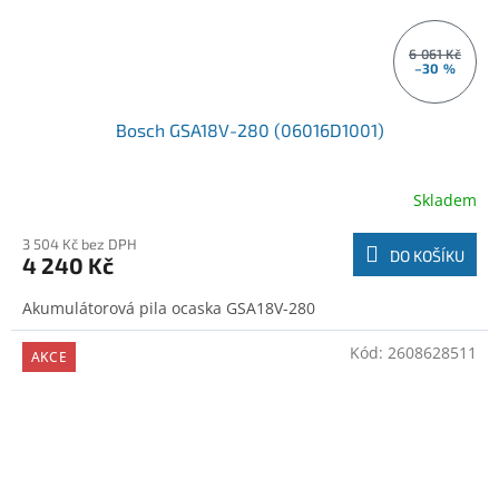
6 061 Kč
–30 %
Bosch GSA18V-280 (06016D1001)
Skladem
3 504 Kč bez DPH
DO KOŠÍKU
4 240 Kč
Akumulátorová pila ocaska GSA18V-280
Kód:
2608628511
AKCE