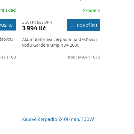
2000 (06008C4202)
rní sklad
Skladem
3 301 Kč bez DPH
KOŠÍKU
DO KOŠÍKU
3 994 Kč
šťovou
Akumulátorová čerpadla na dešťovou
vodu GardenPump 18V-2000
-PF1100
Kód:
MA-PF1010
Kalové čerpadlo 240l/min,1100W