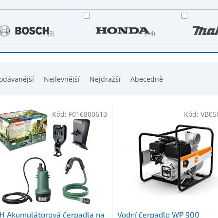
3
14
odávanější
Nejlevnější
Nejdražší
Abecedně
Kód:
F016800613
Kód:
VB05
H Akumulátorová čerpadla na
Vodní čerpadlo WP 900