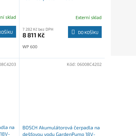
rní sklad
Externí sklad
7 282 Kč bez DPH
KOŠÍKU
DO KOŠÍKU
8 811 Kč
WP 600
08C4203
Kód:
06008C4202
dla na
BOSCH Akumulátorová čerpadla na
18V-
dešťovou vodu GardenPump 18V-