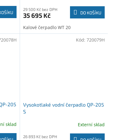
29 500 Kč bez DPH
KOŠÍKU
DO KOŠÍKU
35 695 Kč
Kalové čerpadlo WT 20
720078H
Kód:
720079H
 QP-205
Vysokotlaké vodní čerpadlo QP-205
S
rní sklad
Externí sklad
26 893 Kč bez DPH
KOŠÍKU
DO KOŠÍKU