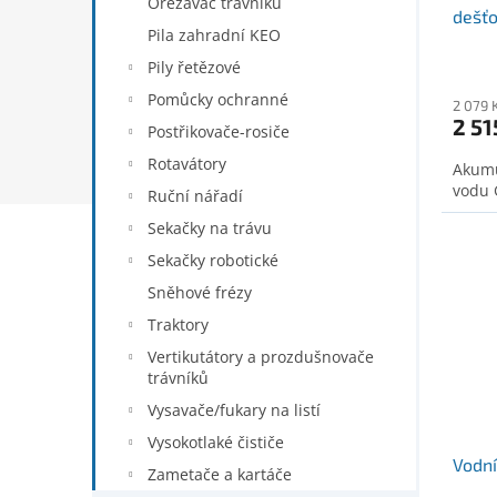
Ořezávač trávníků
dešť
Pila zahradní KEO
2000
Pily řetězové
Pomůcky ochranné
2 079 
2 51
Postřikovače-rosiče
Rotavátory
Akumu
vodu 
Ruční nářadí
Sekačky na trávu
Sekačky robotické
Sněhové frézy
Traktory
Vertikutátory a prozdušnovače
trávníků
Vysavače/fukary na listí
Vysokotlaké čističe
Vodn
Zametače a kartáče