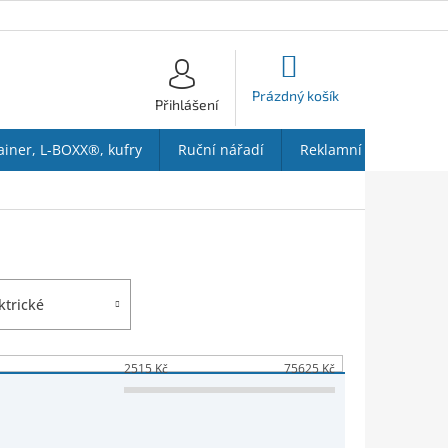
NÁKUPNÍ
KOŠÍK
Prázdný košík
Přihlášení
ainer, L-BOXX®, kufry
Ruční nářadí
Reklamní předměty
ktrické
2515
Kč
75625
Kč