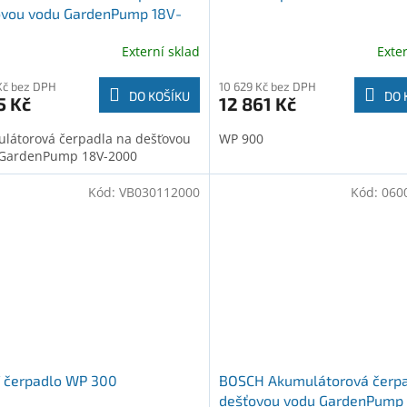
ovou vodu GardenPump 18V-
 (F016800613)
Externí sklad
Exte
Kč bez DPH
10 629 Kč bez DPH
DO KOŠÍKU
DO 
5 Kč
12 861 Kč
látorová čerpadla na dešťovou
WP 900
GardenPump 18V-2000
Kód:
VB030112000
Kód:
060
í čerpadlo WP 300
BOSCH Akumulátorová čerpa
dešťovou vodu GardenPump 