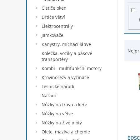
s
n
p
Čističe oken
e
r
Drtiče větví
l
o
Elektrocentrály
d
u
Jamkovače
k
Ř
Kanystry, míchací láhve
t
a
Nejpr
Kolečka, vozíky a pásové
ů
z
transportéry
e
Kombi - multifunkční motory
n
í
Křovinořezy a vyžínače
p
Lesnické nářadí
r
Nářadí
o
d
Nůžky na trávu a keře
u
Nůžky na větve
k
Nůžky na živé ploty
t
ů
Oleje, maziva a chemie
BOSC