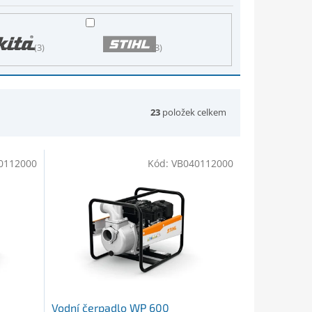
3
3
23
položek celkem
0112000
Kód:
VB040112000
Vodní čerpadlo WP 600