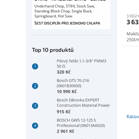
Underhand Chop, STIHL Stock Saw,
Standing Block Chop, Single Buck,
Springboard, Hot Saw.
3 002 
3 63
ŠEST DISCIPLÍN PRO JEDNOHO CHLAPA
Makit
250l/
Top 10 produktů
Pilový řetěz 1,1-3/8" PMM3
50 čl.
320 Kč
Bosch GTS 70-216
(0601B30600)
10 990 Kč
Bosch Děrovka EXPERT
Construction Material Power
Change Plus, 73 × 60 mm
915 Kč
(2608901933)
Kalo
BOSCH GWS 12-125 S
Professional (06013A6020)
2 961 Kč