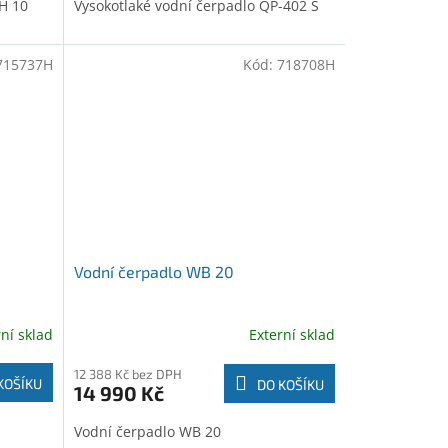
H 10
Vysokotlaké vodní čerpadlo QP-402 S
715737H
Kód:
718708H
Vodní čerpadlo WB 20
rní sklad
Externí sklad
12 388 Kč bez DPH
KOŠÍKU
DO KOŠÍKU
14 990 Kč
Vodní čerpadlo WB 20