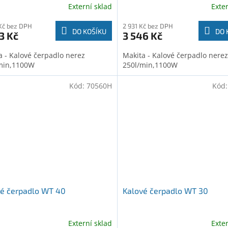
Externí sklad
Exte
Kč bez DPH
2 931 Kč bez DPH
DO KOŠÍKU
DO 
3 Kč
3 546 Kč
a - Kalové čerpadlo nerez
Makita - Kalové čerpadlo nerez
min,1100W
250l/min,1100W
Kód:
70560H
Kód
vé čerpadlo WT 40
Kalové čerpadlo WT 30
Externí sklad
Exte