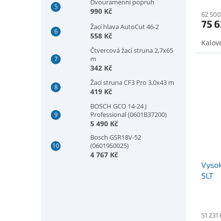
Dvouramenní popruh
990 Kč
62 500
75 6
Žací hlava AutoCut 46-2
558 Kč
Kalov
Čtvercová žací struna 2,7x65
m
342 Kč
Žací struna CF3 Pro 3,0x43 m
419 Kč
BOSCH GCO 14-24 J
Professional (0601B37200)
5 490 Kč
Bosch GSR18V-52
(06019S0025)
4 767 Kč
Vysok
SLT
51 231