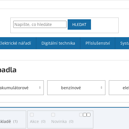
HLEDAT
Elektrické nářadí
Digitální technika
Příslušenství
Syst
padla
akumulátorové
benzínové
ele
skladě
1
Akce
0
Novinka
0