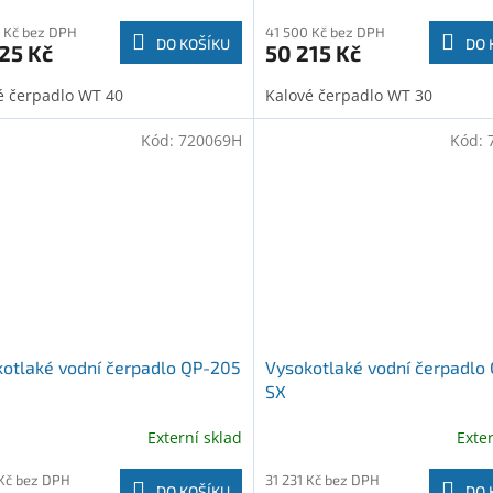
 Kč bez DPH
41 500 Kč bez DPH
DO KOŠÍKU
DO 
25 Kč
50 215 Kč
é čerpadlo WT 40
Kalové čerpadlo WT 30
Kód:
720069H
Kód:
otlaké vodní čerpadlo QP-205
Vysokotlaké vodní čerpadlo
SX
Externí sklad
Exte
 Kč bez DPH
31 231 Kč bez DPH
DO KOŠÍKU
DO 