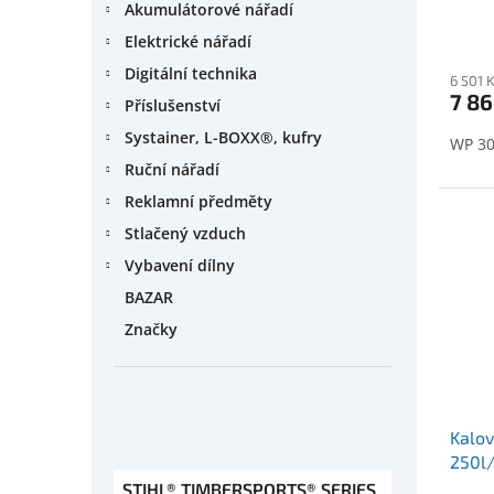
Akumulátorové nářadí
Elektrické nářadí
Digitální technika
6 501 
7 86
Příslušenství
Systainer, L-BOXX®, kufry
WP 3
Ruční nářadí
Reklamní předměty
Stlačený vzduch
Vybavení dílny
BAZAR
Značky
Kalov
250l
STIHL® TIMBERSPORTS® SERIES