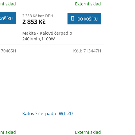
rní sklad
Externí sklad
2 358 Kč bez DPH
KOŠÍKU
DO KOŠÍKU
2 853 Kč
Makita - Kalové čerpadlo
240l/min,1100W
:
70465H
Kód:
713447H
Kalové čerpadlo WT 20
rní sklad
Externí sklad