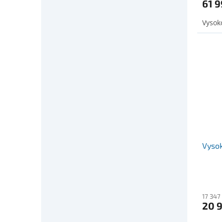
61 9
Vysok
Vysok
17 347
20 