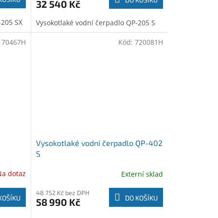
32 540 Kč
-205 SX
Vysokotlaké vodní čerpadlo QP-205 S
:
70467H
Kód:
720081H
Vysokotlaké vodní čerpadlo QP-402
S
Na dotaz
Externí sklad
48 752 Kč bez DPH
KOŠÍKU
DO KOŠÍKU
58 990 Kč