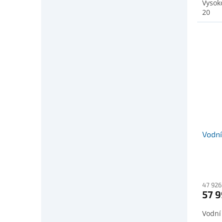
Vysok
20
Vodní
47 926
57 9
Vodní