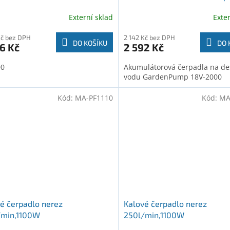
2000 (06008C4203)
Externí sklad
Exte
Kč bez DPH
2 142 Kč bez DPH
DO KOŠÍKU
DO 
6 Kč
2 592 Kč
00
Akumulátorová čerpadla na de
vodu GardenPump 18V-2000
Kód:
MA-PF1110
Kód:
MA
é čerpadlo nerez
Kalové čerpadlo nerez
/min,1100W
250l/min,1100W