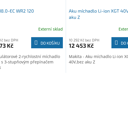
18.0-EC WR2 120
Aku míchadlo Li-ion XGT 40
aku Z
Externí sklad
Exte
Kč bez DPH
10 292 Kč bez DPH
DO KOŠÍKU
DO 
73 Kč
12 453 Kč
látorové 2-rychlostní míchadlo
Makita - Aku míchadlo Li-ion X
V s 3-stupňovým přepínačem
40V,bez aku Z
k
O
v
l
á
d
a
c
í
p