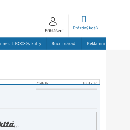
NÁKUPNÍ
KOŠÍK
Prázdný košík
Přihlášení
ainer, L-BOXX®, kufry
Ruční nářadí
Reklamní předměty
7146
Kč
18017
Kč
2