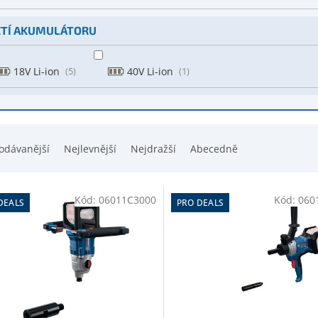
TÍ AKUMULÁTORU
18V Li-ion
5
40V Li-ion
1
odávanější
Nejlevnější
Nejdražší
Abecedně
Kód:
06011C3000
Kód:
060
DEALS
PRO DEALS