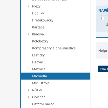
d
n
Frézy
u
e
NAPĚ
k
Hoblíky
l
t
Hřebíkovačky
ů
Kartáče
Kladiva
Koloběžky
Ř
Kompresory a pneuhustiče
a
Nejpr
z
Leštičky
e
Lisovací
n
Maznice
PRO 
í
p
Míchadla
r
Mycí stroje
o
Nůžky
d
Oblečení
u
k
Ostatní nářadí