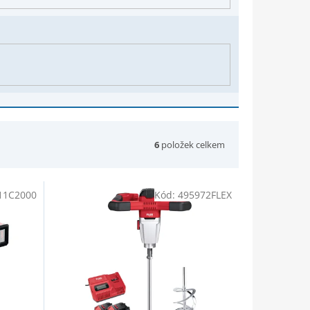
6
položek celkem
11C2000
Kód:
495972FLEX