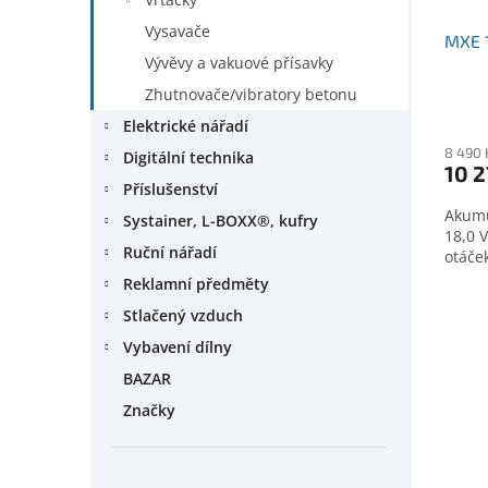
Vysavače
MXE 
Vývěvy a vakuové přísavky
Zhutnovače/vibratory betonu
Elektrické nářadí
8 490 
Digitální technika
10 2
Příslušenství
Akumu
Systainer, L-BOXX®, kufry
18,0 
Ruční nářadí
otáče
Reklamní předměty
Stlačený vzduch
Vybavení dílny
BAZAR
Značky