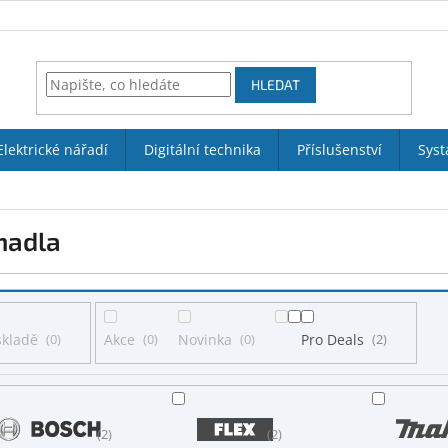
HLEDAT
Elektrické nářadí
Digitální technika
Příslušenství
Syst
hadla
skladě
0
Akce
0
Novinka
0
Pro Deals
2
2
2