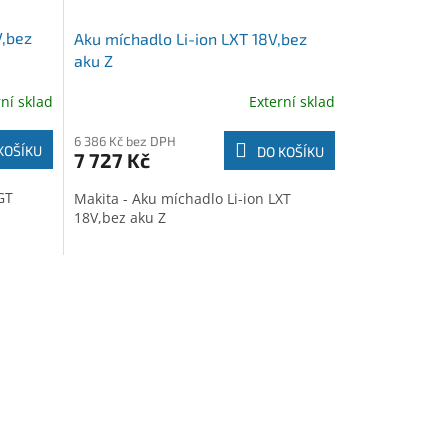
V,bez
Aku míchadlo Li-ion LXT 18V,bez
aku Z
rní sklad
Externí sklad
6 386 Kč bez DPH
KOŠÍKU
DO KOŠÍKU
7 727 Kč
GT
Makita - Aku míchadlo Li-ion LXT
18V,bez aku Z