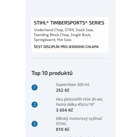
STIHL® TIMBERSPORTS® SERIES
Underhand Chop, STIHL Stock Saw,
Standing Block Chop, Single Buck,
Springboard, Hot Saw.
ŠEST DISCIPLÍN PRO JEDNOHO CHLAPA
Top 10 produktů
Superclean 300 ml
252 Kč
Aku plotostřih HSA 30 set,
řezná délka 45cm/18"
3 654 Kč
Dětský motorový vyžínač
STIHL
810 Kč