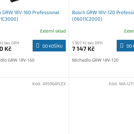
 GRW 18V-160 Professional
Bosch GRW 18V-120 Profess
11C3000)
(06011C2000)
Externí sklad
Exte
Kč bez DPH
5 907 Kč bez DPH
DO KOŠÍKU
DO 
0 Kč
7 147 Kč
dlo GRW 18V-160
Míchadlo GRW 18V-120
Kód:
495964FLEX
Kód:
MA-UT