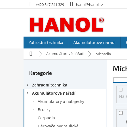
Přejít
+420 547 241 329
hanol@hanol.cz
na
obsah
Zahradní technika
Akumulátorové nářadí
Domů
Akumulátorové nářadí
Míchadla
P
Míc
o
Kategorie
Přeskočit
s
kategorie
V
t
Zahradní technika
ý
r
p
a
Akumulátorové nářadí
Na 
i
n
Akumulátory a nabíječky
s
n
Brusky
p
í
r
p
Čerpadla
o
a
Děrovače hydraulické