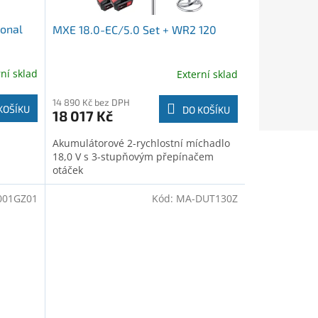
ional
MXE 18.0-EC/5.0 Set + WR2 120
rní sklad
Externí sklad
14 890 Kč bez DPH
KOŠÍKU
DO KOŠÍKU
18 017 Kč
Akumulátorové 2-rychlostní míchadlo
18,0 V s 3-stupňovým přepínačem
otáček
001GZ01
Kód:
MA-DUT130Z