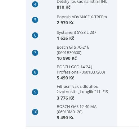
Dětský foukač na listí STIHL
810 Kč
Popruh ADVANCE X-TREEm
2 970 Kč
Systainer3 SYS3 L 237
1 626 Kč
Bosch GTS 70-216
(0601B30600)
10 990 Kč
BOSCH GCO 14-24 J
Professional (0601B37200)
5 490 Kč
Filtrační vak s dlouhou
životností - „Longlife“ LL-FIS-
CT MINI/MIDI-2/CT15
3 776 Kč
BOSCH GAS 12-40 MA
(06019M0120)
9 490 Kč
Z
á