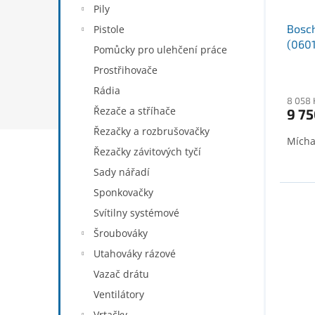
t
Pily
ů
Bosch
Pistole
(060
Pomůcky pro ulehčení práce
Prostřihovače
Rádia
8 058 
Řezače a stříhače
9 75
Řezačky a rozbrušovačky
Mícha
Řezačky závitových tyčí
Sady nářadí
Sponkovačky
Svítilny systémové
Šroubováky
Utahováky rázové
Vazač drátu
Ventilátory
Vrtačky