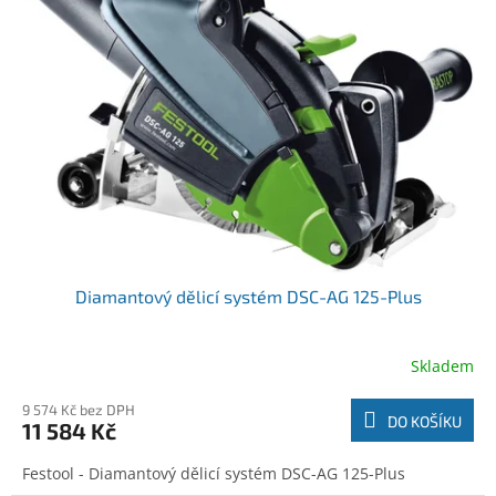
r
k
o
t
d
ů
u
k
t
ů
Diamantový dělicí systém DSC-AG 125-Plus
Skladem
9 574 Kč bez DPH
DO KOŠÍKU
11 584 Kč
Festool - Diamantový dělicí systém DSC-AG 125-Plus