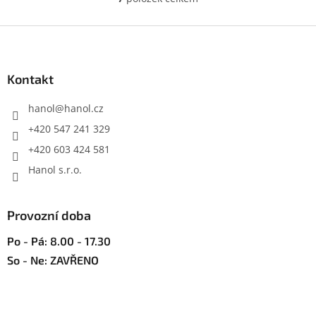
O
v
l
Z
á
á
d
p
a
a
Kontakt
c
t
í
í
hanol
@
hanol.cz
p
r
+420 547 241 329
v
+420 603 424 581
k
y
Hanol s.r.o.
v
ý
p
Provozní doba
i
s
Po - Pá: 8.00 - 17.30
u
So - Ne: ZAVŘENO