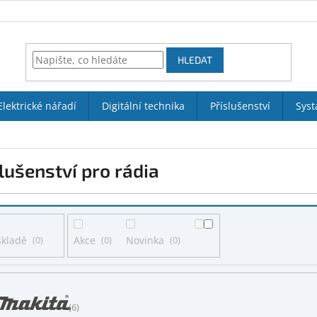
HLEDAT
Elektrické nářadí
Digitální technika
Příslušenství
Syst
lušenství pro rádia
skladě
0
Akce
0
Novinka
0
6