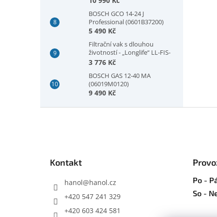
10 990 Kč
BOSCH GCO 14-24 J
Professional (0601B37200)
5 490 Kč
Filtrační vak s dlouhou
životností - „Longlife“ LL-FIS-
CT MINI/MIDI-2/CT15
3 776 Kč
BOSCH GAS 12-40 MA
(06019M0120)
9 490 Kč
Z
á
p
a
t
Kontakt
Provo
í
Po - Pá
hanol
@
hanol.cz
So - N
+420 547 241 329
+420 603 424 581