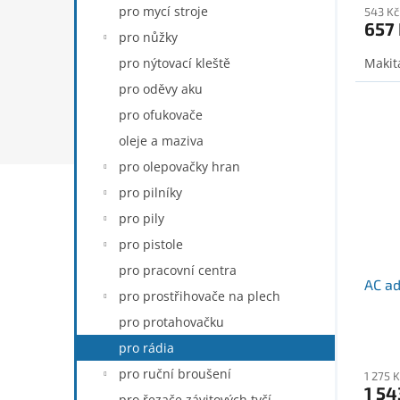
pro mycí stroje
543 Kč
657
pro nůžky
pro nýtovací kleště
Makit
pro oděvy aku
pro ofukovače
oleje a maziva
pro olepovačky hran
pro pilníky
pro pily
pro pistole
pro pracovní centra
AC a
pro prostřihovače na plech
pro protahovačku
pro rádia
pro ruční broušení
1 275 
1 54
pro řezače závitových tyčí