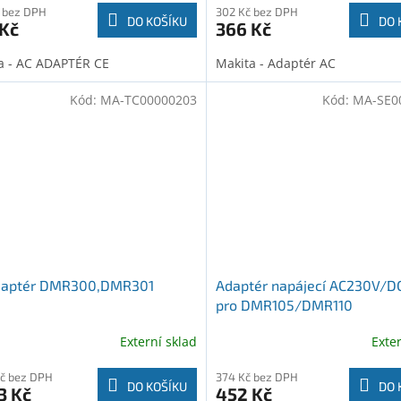
 bez DPH
302 Kč bez DPH
DO KOŠÍKU
DO 
 Kč
366 Kč
a - AC ADAPTÉR CE
Makita - Adaptér AC
Kód:
MA-TC00000203
Kód:
MA-SE0
daptér DMR300,DMR301
Adaptér napájecí AC230V/D
pro DMR105/DMR110
Externí sklad
Exte
Kč bez DPH
374 Kč bez DPH
DO KOŠÍKU
DO 
3 Kč
452 Kč