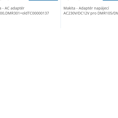
a - AC adaptér
Makita - Adaptér napájecí
00,DMR301=oldTC00000137
AC230V/DC12V pro DMR105/D
O
v
l
á
d
a
c
í
p
r
v
k
y
v
ý
p
i