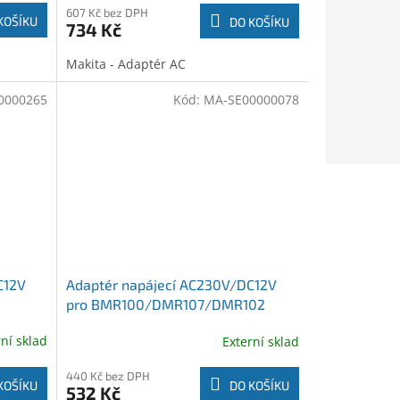
607 Kč bez DPH
KOŠÍKU
DO KOŠÍKU
734 Kč
Makita - Adaptér AC
0000265
Kód:
MA-SE00000078
C12V
Adaptér napájecí AC230V/DC12V
pro BMR100/DMR107/DMR102
rní sklad
Externí sklad
440 Kč bez DPH
KOŠÍKU
DO KOŠÍKU
532 Kč