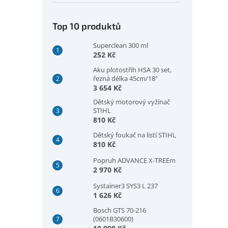
Top 10 produktů
Superclean 300 ml
252 Kč
Aku plotostřih HSA 30 set,
řezná délka 45cm/18"
3 654 Kč
Dětský motorový vyžínač
STIHL
810 Kč
Dětský foukač na listí STIHL
810 Kč
Popruh ADVANCE X-TREEm
2 970 Kč
Systainer3 SYS3 L 237
1 626 Kč
Bosch GTS 70-216
(0601B30600)