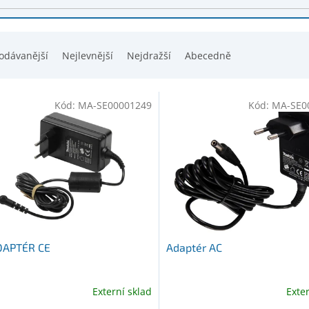
odávanější
Nejlevnější
Nejdražší
Abecedně
Kód:
MA-SE00001249
Kód:
MA-SE0
DAPTÉR CE
Adaptér AC
Externí sklad
Exte