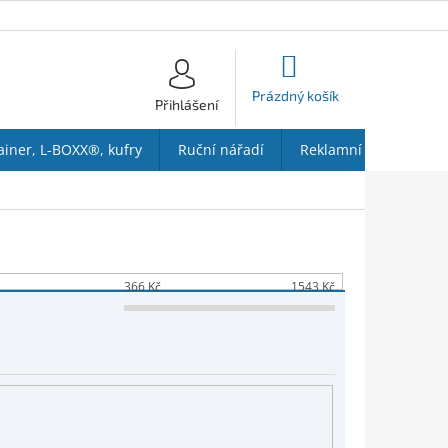
NÁKUPNÍ
KOŠÍK
Prázdný košík
Přihlášení
ainer, L-BOXX®, kufry
Ruční nářadí
Reklamní předměty
366
Kč
1543
Kč