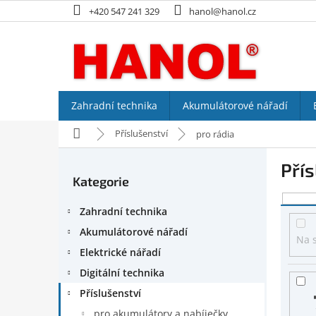
Přejít
+420 547 241 329
hanol@hanol.cz
na
obsah
Zahradní technika
Akumulátorové nářadí
Domů
Příslušenství
pro rádia
P
Přís
o
Kategorie
Přeskočit
s
kategorie
V
t
Zahradní technika
ý
r
p
a
Akumulátorové nářadí
Na 
i
n
Elektrické nářadí
s
n
Digitální technika
p
í
r
p
Příslušenství
o
a
pro akumulátory a nabíječky