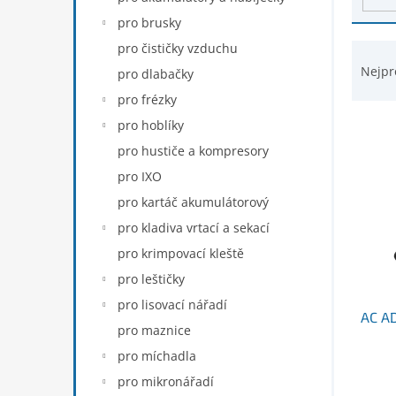
d
n
pro brusky
u
e
k
Ř
pro čističky vzduchu
l
t
a
Nejpr
pro dlabačky
ů
z
pro frézky
e
n
pro hoblíky
í
pro hustiče a kompresory
p
pro IXO
r
pro kartáč akumulátorový
o
d
pro kladiva vrtací a sekací
u
pro krimpovací kleště
k
pro leštičky
t
ů
pro lisovací nářadí
AC A
pro maznice
pro míchadla
pro mikronářadí