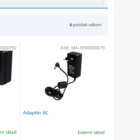
6
položek celkem
0000792
Kód:
MA-SE00000679
Adaptér AC
rní sklad
Externí sklad