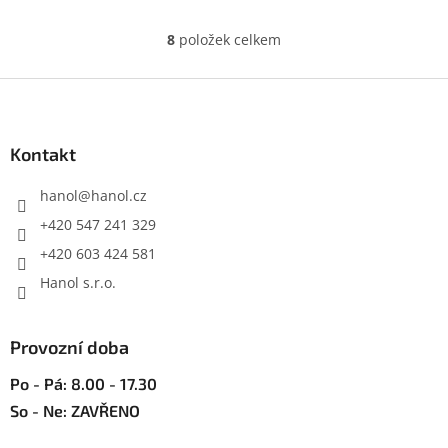
8
položek celkem
O
v
l
Z
á
á
d
p
a
a
Kontakt
c
t
í
í
hanol
@
hanol.cz
p
r
+420 547 241 329
v
+420 603 424 581
k
y
Hanol s.r.o.
v
ý
p
Provozní doba
i
s
Po - Pá: 8.00 - 17.30
u
So - Ne: ZAVŘENO