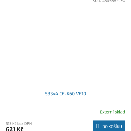
Kód:
434655FLEX
533x4 CE-K60 VE10
Externí sklad
513 Kč bez DPH
DO KOŠÍKU
621 Kč