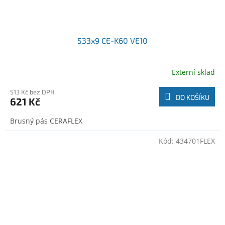
533x9 CE-K60 VE10
Externí sklad
513 Kč bez DPH
DO KOŠÍKU
621 Kč
Brusný pás CERAFLEX
Kód:
434701FLEX