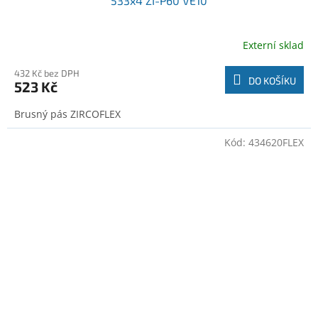
533x4 ZI-P60 VE10
Externí sklad
432 Kč bez DPH
DO KOŠÍKU
523 Kč
Brusný pás ZIRCOFLEX
Kód:
434620FLEX