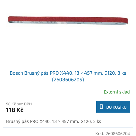
o
t
d
ů
u
k
t
ů
Bosch Brusný pás PRO X440, 13 × 457 mm, G120, 3 ks
(2608606205)
Externí sklad
98 Kč bez DPH
DO KOŠÍKU
118 Kč
Brusný pás PRO X440, 13 × 457 mm, G120, 3 ks
Kód:
2608606204