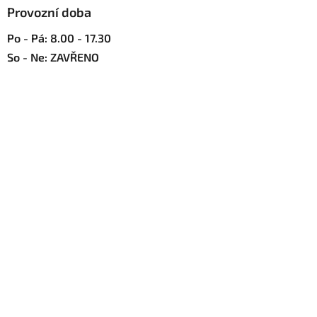
u
Provozní doba
Po - Pá: 8.00 - 17.30
So - Ne: ZAVŘENO