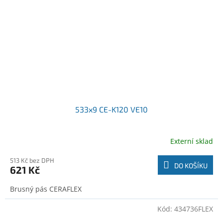
533x9 CE-K120 VE10
Externí sklad
513 Kč bez DPH
DO KOŠÍKU
621 Kč
Brusný pás CERAFLEX
Kód:
434736FLEX