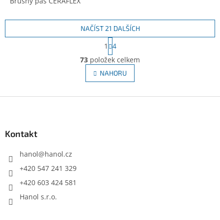
Brusný pás CERAFLEX
NAČÍST 21 DALŠÍCH
S
1
4
t
O
r
73
položek celkem
v
á
l
NAHORU
n
á
k
d
o
v
Z
a
á
c
á
n
í
p
í
p
a
Kontakt
r
t
v
í
hanol
@
hanol.cz
k
y
+420 547 241 329
v
+420 603 424 581
ý
p
Hanol s.r.o.
i
s