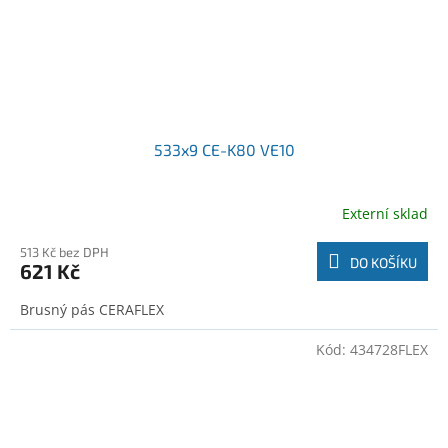
533x9 CE-K80 VE10
Externí sklad
513 Kč bez DPH
DO KOŠÍKU
621 Kč
Brusný pás CERAFLEX
Kód:
434728FLEX