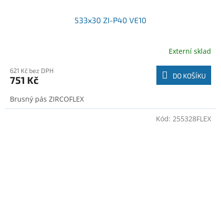
533x30 ZI-P40 VE10
Externí sklad
621 Kč bez DPH
DO KOŠÍKU
751 Kč
Brusný pás ZIRCOFLEX
Kód:
255328FLEX