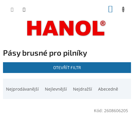
Přejít
NÁKUP
na
obsah
KOŠÍK
Pásy brusné pro pilníky
V
OTEVŘÍT FILTR
ý
p
Ř
i
a
Nejprodávanější
Nejlevnější
Nejdražší
Abecedně
s
z
p
e
r
n
o
Kód:
2608606205
í
d
p
u
r
k