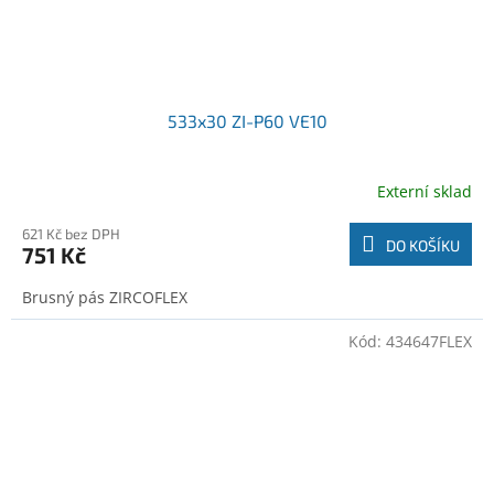
533x30 ZI-P60 VE10
Externí sklad
621 Kč bez DPH
DO KOŠÍKU
751 Kč
Brusný pás ZIRCOFLEX
Kód:
434647FLEX