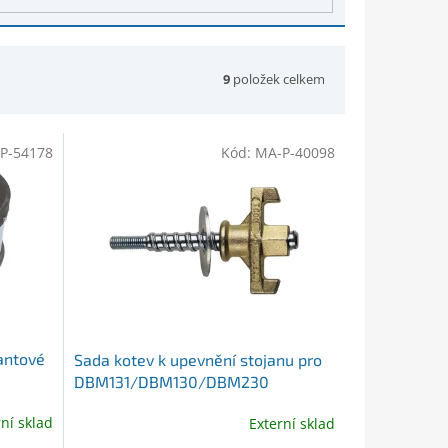
9
položek celkem
P-54178
Kód:
MA-P-40098
antové
Sada kotev k upevnění stojanu pro
DBM131/DBM130/DBM230
rní sklad
Externí sklad