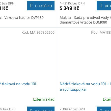
Kč bez DPH
4 421 Kč bez DPH
DO KOŠÍKU
DO 
1 Kč
5 349 Kč
a - Vakuová hadice DVP180
Makita - Sada pro odvod vody 
diamantové vrtačce DBM080
Kód:
MA-957802600
Kód:
MA-98
 tlaková na vodu 10l
Nádrž tlaková na vodu 10l +
a rychlospojka
Externí sklad
Exte
Kč bez DPH
2 309 Kč bez DPH