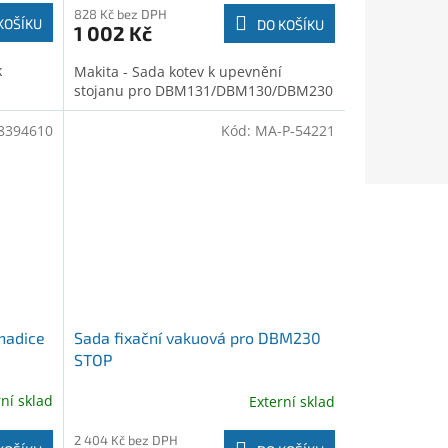
828 Kč bez DPH
KOŠÍKU
DO KOŠÍKU
1 002 Kč
k
Makita - Sada kotev k upevnění
stojanu pro DBM131/DBM130/DBM230
8394610
Kód:
MA-P-54221
 hadice
Sada fixační vakuová pro DBM230
STOP
rní sklad
Externí sklad
2 404 Kč bez DPH