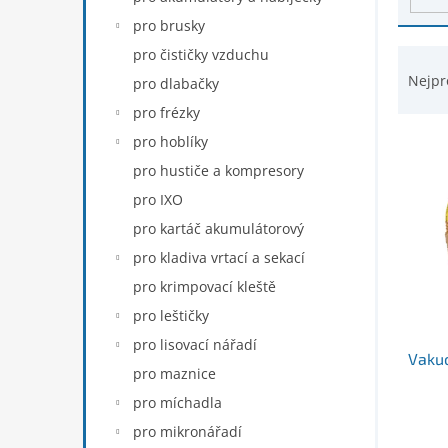
d
n
pro brusky
u
e
k
Ř
pro čističky vzduchu
l
t
a
Nejpr
pro dlabačky
ů
z
pro frézky
e
n
pro hoblíky
í
pro hustiče a kompresory
p
pro IXO
r
pro kartáč akumulátorový
o
d
pro kladiva vrtací a sekací
u
pro krimpovací kleště
k
pro leštičky
t
ů
pro lisovací nářadí
Vaku
pro maznice
pro míchadla
pro mikronářadí