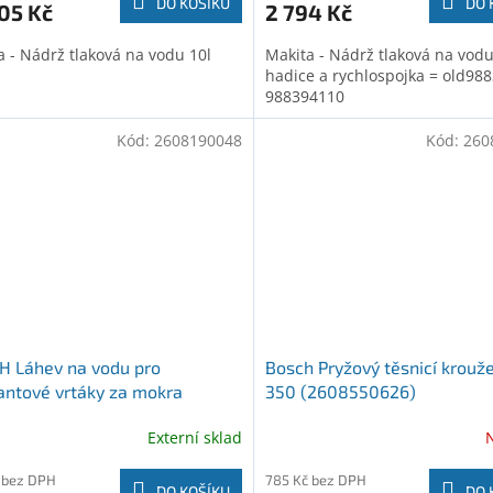
DO KOŠÍKU
DO 
05 Kč
2 794 Kč
a - Nádrž tlaková na vodu 10l
Makita - Nádrž tlaková na vodu
hadice a rychlospojka = old98
988394110
Kód:
2608190048
Kód:
260
H Láhev na vodu pro
Bosch Pryžový těsnicí krouž
ntové vrtáky za mokra
350 (2608550626)
ssional (2608190048)
Externí sklad
 bez DPH
785 Kč bez DPH
DO KOŠÍKU
DO 