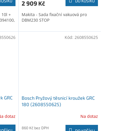
KOŠÍKU
DO KOŠÍKU
2 909 Kč
 10l +
Makita - Sada fixační vakuová pro
8394100,
DBM230 STOP
8550626
Kód:
2608550625
ek GRC
Bosch Pryžový těsnicí kroužek GRC
180 (2608550625)
Na dotaz
Na dotaz
860 Kč bez DPH
KOŠÍKU
DO KOŠÍKU