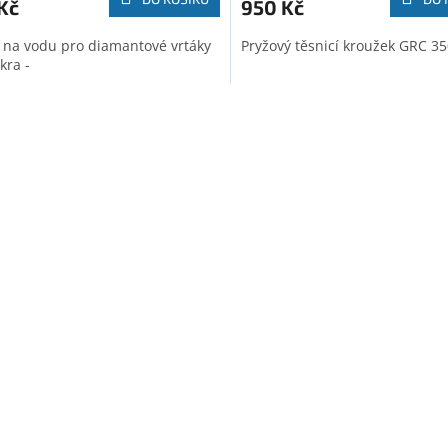
Kč
950 Kč
 na vodu pro diamantové vrtáky
Pryžový těsnicí kroužek GRC 3
kra -
O
v
l
á
d
a
c
í
p
r
v
k
y
v
ý
p
i
s