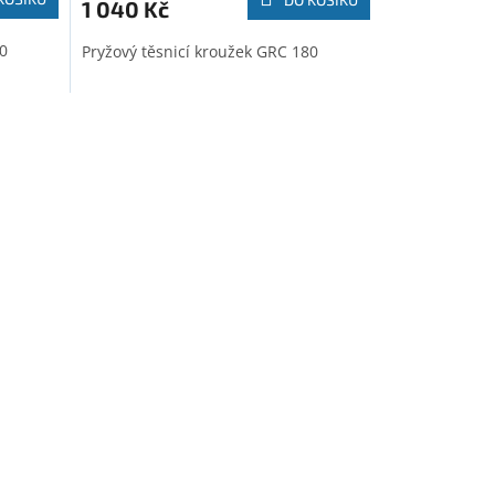
1 040 Kč
50
Pryžový těsnicí kroužek GRC 180