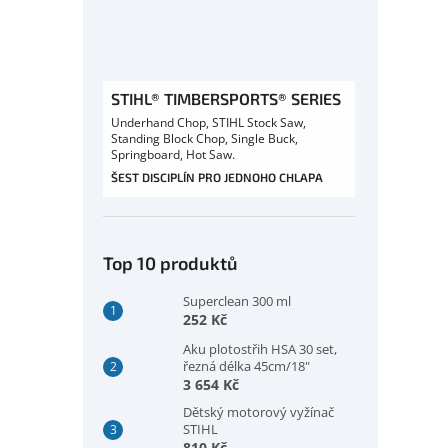
STIHL® TIMBERSPORTS® SERIES
Underhand Chop, STIHL Stock Saw,
Standing Block Chop, Single Buck,
Springboard, Hot Saw.
ŠEST DISCIPLÍN PRO JEDNOHO CHLAPA
Top 10 produktů
Superclean 300 ml
252 Kč
Aku plotostřih HSA 30 set,
řezná délka 45cm/18"
3 654 Kč
Dětský motorový vyžínač
STIHL
810 Kč