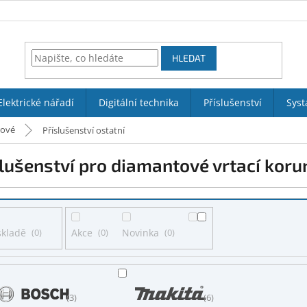
HLEDAT
Elektrické nářadí
Digitální technika
Příslušenství
Syst
rové
Příslušenství ostatní
lušenství pro diamantové vrtací koru
skladě
0
Akce
0
Novinka
0
3
6