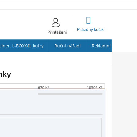
NÁKUPNÍ
KOŠÍK
Prázdný košík
Přihlášení
ainer, L-BOXX®, kufry
Ruční nářadí
Reklamní předměty
nky
670
Kč
10506
Kč