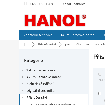
Přejít
+420 547 241 329
hanol@hanol.cz
na
obsah
Zahradní technika
Akumulátorové nářadí
Domů
Příslušenství
pro vrtačky diamantové-jád
P
Přís
o
Kategorie
Přeskočit
s
kategorie
V
t
Zahradní technika
ý
r
p
a
Akumulátorové nářadí
Na 
i
n
Elektrické nářadí
s
n
Digitální technika
p
í
r
p
Příslušenství
o
a
pro akumulátory a nabíječky