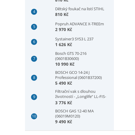
Dětský foukač na listí STIHL
810 Kč
Popruh ADVANCE X-TREEm
2 970 Kč
Systainer3 SYS3 L 237
1 626 Kč
Bosch GTS 70-216
(0601B30600)
10 990 Kč
BOSCH GCO 14-24 J
Professional (0601B37200)
5 490 Kč
Filtrační vak s dlouhou
životností - „Longlife“ LL-FIS-
CT MINI/MIDI-2/CT15
3 776 Kč
BOSCH GAS 12-40 MA
(06019M0120)
9 490 Kč
Z