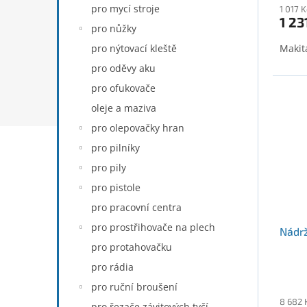
pro mycí stroje
1 017 
1 23
pro nůžky
pro nýtovací kleště
Makit
pro oděvy aku
pro ofukovače
oleje a maziva
pro olepovačky hran
pro pilníky
pro pily
pro pistole
pro pracovní centra
pro prostřihovače na plech
Nádrž
pro protahovačku
pro rádia
pro ruční broušení
8 682 
pro řezače závitových tyčí