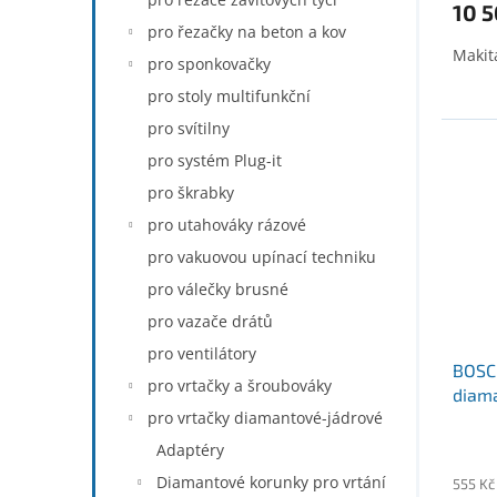
10 5
pro řezačky na beton a kov
Makit
pro sponkovačky
pro stoly multifunkční
pro svítilny
pro systém Plug-it
pro škrabky
pro utahováky rázové
pro vakuovou upínací techniku
pro válečky brusné
pro vazače drátů
pro ventilátory
BOSC
pro vrtačky a šroubováky
diama
pro vrtačky diamantové-jádrové
Profe
Adaptéry
Diamantové korunky pro vrtání
555 Kč