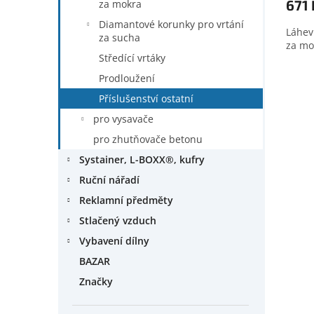
671 
za mokra
Diamantové korunky pro vrtání
Láhev
za sucha
za mo
Středící vrtáky
Prodloužení
Příslušenství ostatní
pro vysavače
pro zhutňovače betonu
Systainer, L-BOXX®, kufry
Ruční nářadí
Reklamní předměty
Stlačený vzduch
Vybavení dílny
BAZAR
Značky