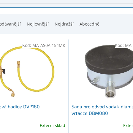
odávanější
Nejlevnější
Nejdražší
Abecedně
Kód:
MA-AS0AI154MK
Kód:
MA-
ová hadice DVP180
Sada pro odvod vody k diam
vrtačce DBM080
Externí sklad
Exte