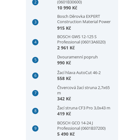
(0601B30600)
10 990 Kč
Bosch Děrovka EXPERT
Construction Material Power
Change Plus, 73 × 60 mm
915 Kč
(2608901933)
BOSCH GWS 12-125 S
Professional (06013A6020)
2 961 Kč
Dvouramenní popruh
990 Kč
Žací hlava AutoCut 46-2
558 Kč
Čtvercová žací struna 2,7x65
m
342 Kč
Žací struna CF3 Pro 3,0x43 m
419 Kč
BOSCH GCO 14-24 J
Professional (0601B37200)
5 490 Kč