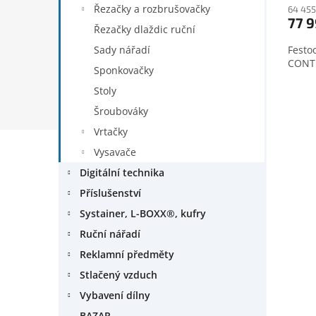
Řezačky a rozbrušovačky
64 455
77 9
Řezačky dlaždic ruční
Sady nářadí
Festo
CONT
Sponkovačky
Stoly
Šroubováky
Vrtačky
Vysavače
Digitální technika
Příslušenství
Systainer, L-BOXX®, kufry
Ruční nářadí
Reklamní předměty
Stlačený vzduch
Vybavení dílny
BAZAR