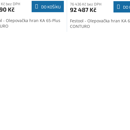
 Kč bez DPH
76 436 Kč bez DPH
DO KOŠÍKU
DO 
90 Kč
92 487 Kč
ol - Olepovačka hran KA 65-Plus
Festool - Olepovačka hran KA 6
URO
CONTURO
O
v
l
á
d
a
c
í
p
r
v
k
y
v
ý
p
i