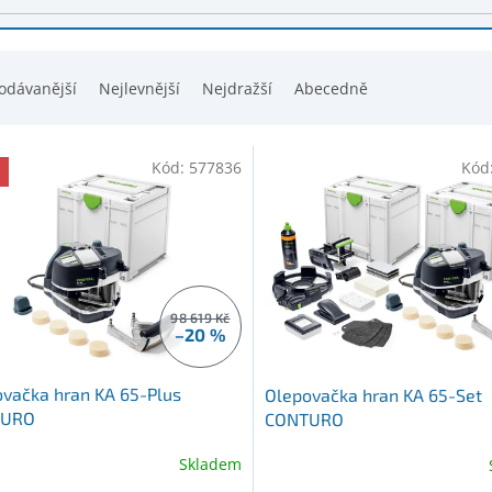
odávanější
Nejlevnější
Nejdražší
Abecedně
Kód:
577836
Kód
98 619 Kč
–20 %
vačka hran KA 65-Plus
Olepovačka hran KA 65-Set
TURO
CONTURO
Skladem