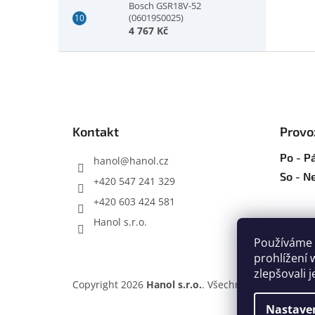
Bosch GSR18V-52
(06019S0025)
4 767 Kč
Z
á
p
a
t
Kontakt
Provo
í
Po - Pá
hanol
@
hanol.cz
So - N
+420 547 241 329
+420 603 424 581
Hanol s.r.o.
Používáme 
prohlížení 
zlepšovali 
Copyright 2026
Hanol s.r.o.
. Všechna práva vyhraz
Nastave