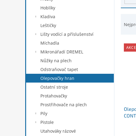
d
n
Hoblíky
u
e
k
Ř
Kladiva
l
t
a
Nejpr
Leštičky
ů
z
Lišty vodící a příslušenství
e
n
Míchadla
AKCE
í
Mikronářadí DREMEL
p
Nůžky na plech
r
Odstraňovač tapet
o
d
Olepovačky hran
u
Ostatní stroje
k
Protahovačky
t
ů
Prostřihovače na plech
Olepo
Pily
CON
Pistole
Utahováky rázové