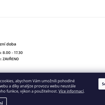
zní doba
: 8.00 - 17.30
e: ZAVŘENO
cookies, abychom Vám umožnili pohodlné
S
webu a díky analýze provozu webu neustále
jeho funkce, výkon a použitelnost.
Více informací
.
ena.
Upravit nastavení cookies
ní