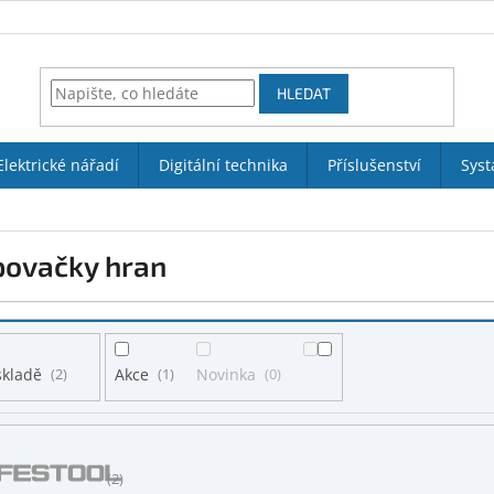
HLEDAT
Elektrické nářadí
Digitální technika
Příslušenství
Syst
povačky hran
skladě
2
Akce
1
Novinka
0
2