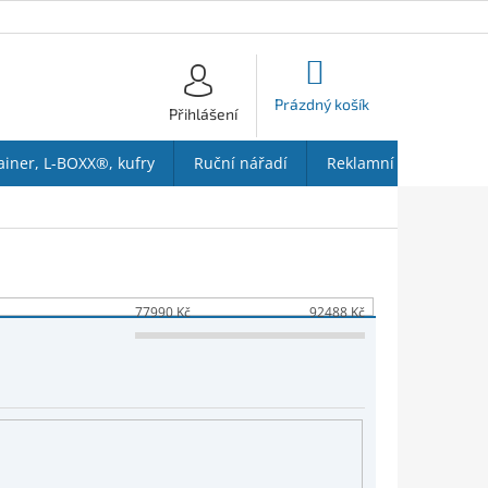
NÁKUPNÍ
KOŠÍK
Prázdný košík
Přihlášení
ainer, L-BOXX®, kufry
Ruční nářadí
Reklamní předměty
77990
Kč
92488
Kč