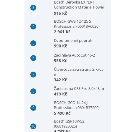
Bosch Děrovka EXPERT
Construction Material Power
Change Plus, 73 × 60 mm
915 Kč
(2608901933)
BOSCH GWS 12-125 S
Professional (06013A6020)
2 961 Kč
Dvouramenní popruh
990 Kč
Žací hlava AutoCut 46-2
558 Kč
Čtvercová žací struna 2,7x65
m
342 Kč
Žací struna CF3 Pro 3,0x43 m
419 Kč
BOSCH GCO 14-24 J
Professional (0601B37200)
5 490 Kč
Bosch GSR18V-52
(06019S0025)
4 767 Kč