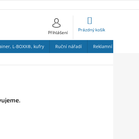
NÁKUPNÍ
KOŠÍK
Prázdný košík
Přihlášení
ainer, L-BOXX®, kufry
Ruční nářadí
Reklamní předměty
vujeme.