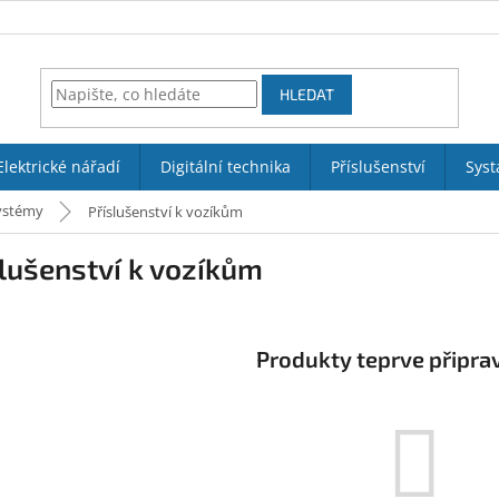
HLEDAT
Elektrické nářadí
Digitální technika
Příslušenství
Syst
systémy
Příslušenství k vozíkům
lušenství k vozíkům
Produkty teprve připra