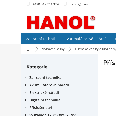
Přejít
+420 547 241 329
hanol@hanol.cz
na
obsah
Zahradní technika
Akumulátorové nářadí
Domů
Vybavení dílny
Dílenské vozíky a úložné 
P
Přís
o
Kategorie
Přeskočit
s
kategorie
t
Zahradní technika
r
a
Akumulátorové nářadí
n
Elektrické nářadí
n
Digitální technika
í
p
Příslušenství
a
Systainer, L-BOXX®, kufry