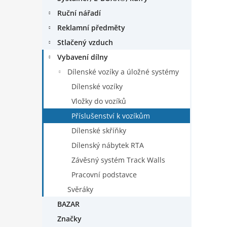
n
Ruční nářadí
e
Reklamní předměty
l
Stlačený vzduch
Vybavení dílny
Dílenské vozíky a úložné systémy
Dílenské vozíky
Vložky do vozíků
Příslušenství k vozíkům
Dílenské skříňky
Dílenský nábytek RTA
Závěsný systém Track Walls
Pracovní podstavce
Svěráky
BAZAR
Značky