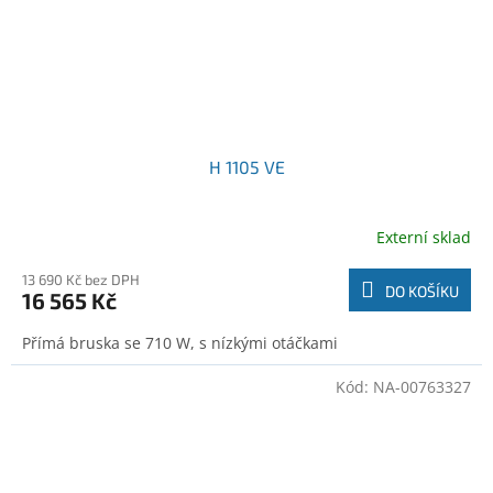
H 1105 VE
Externí sklad
13 690 Kč bez DPH
DO KOŠÍKU
16 565 Kč
Přímá bruska se 710 W, s nízkými otáčkami
Kód:
NA-00763327