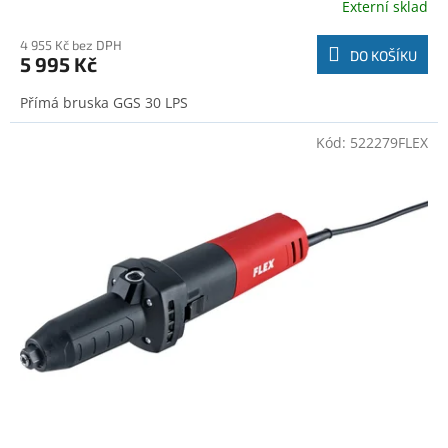
Externí sklad
4 955 Kč bez DPH
DO KOŠÍKU
5 995 Kč
Přímá bruska GGS 30 LPS
Kód:
522279FLEX