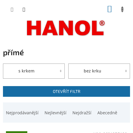
Přejít
NÁKUP
na
obsah
KOŠÍK
přímé
s krkem
bez krku
V
OTEVŘÍT FILTR
ý
p
Ř
i
a
Nejprodávanější
Nejlevnější
Nejdražší
Abecedně
s
z
p
e
r
n