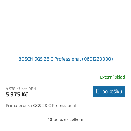
BOSCH GGS 28 C Professional (0601220000)
Externí sklad
4 938 Kč bez DPH
DO KOŠÍKU
5 975 Kč
Přímá bruska GGS 28 C Professional
18
položek celkem
O
v