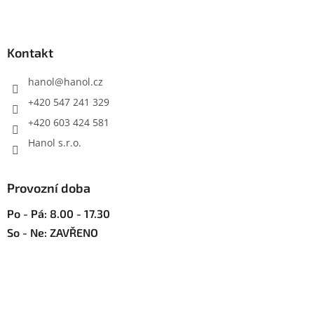
l
Z
á
á
d
p
a
a
Kontakt
c
t
í
í
hanol
@
hanol.cz
p
r
+420 547 241 329
v
+420 603 424 581
k
y
Hanol s.r.o.
v
ý
p
Provozní doba
i
s
Po - Pá: 8.00 - 17.30
u
So - Ne: ZAVŘENO