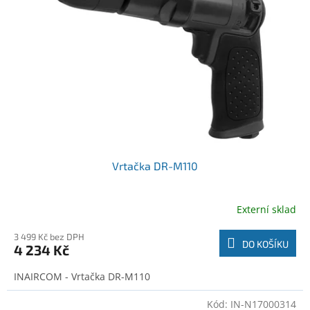
o
t
d
ů
u
k
t
ů
Vrtačka DR-M110
Externí sklad
3 499 Kč bez DPH
DO KOŠÍKU
4 234 Kč
INAIRCOM - Vrtačka DR-M110
Kód:
IN-N17000314