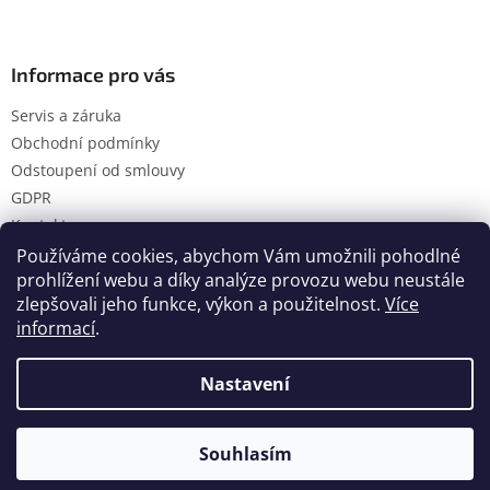
Informace pro vás
Servis a záruka
Obchodní podmínky
Odstoupení od smlouvy
GDPR
Kontakty
Používáme cookies, abychom Vám umožnili pohodlné
prohlížení webu a díky analýze provozu webu neustále
zlepšovali jeho funkce, výkon a použitelnost.
Více
Vytvořil Shoptet
informací
.
Nastavení
Copyright 2026
Hanol s.r.o.
. Všechna práva vyhrazena.
Upravit nastavení cookies
Souhlasím
Tržby jsou evidovány prostřednictvím ekonomického software POHODA.