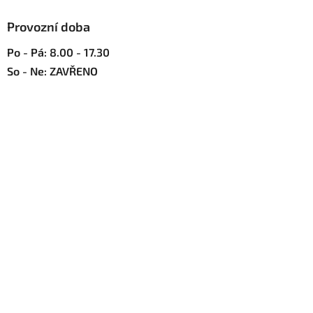
ý
p
Provozní doba
i
s
Po - Pá: 8.00 - 17.30
u
So - Ne: ZAVŘENO