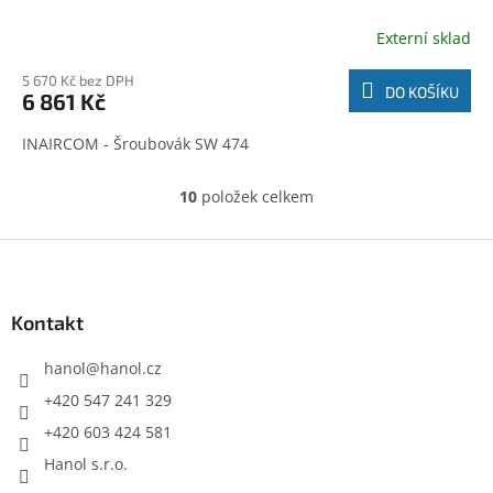
Externí sklad
5 670 Kč bez DPH
DO KOŠÍKU
6 861 Kč
INAIRCOM - Šroubovák SW 474
10
položek celkem
O
v
l
Z
á
á
d
p
a
a
Kontakt
c
t
í
í
hanol
@
hanol.cz
p
r
+420 547 241 329
v
+420 603 424 581
k
y
Hanol s.r.o.
v