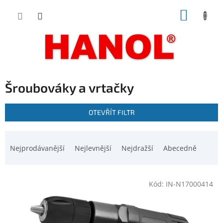
Přejít
NÁKUP
na
obsah
KOŠÍK
Šroubováky a vrtačky
V
OTEVŘÍT FILTR
ý
p
Ř
i
a
Nejprodávanější
Nejlevnější
Nejdražší
Abecedně
s
z
p
e
r
n
o
Kód:
IN-N17000414
í
d
p
u
r
k