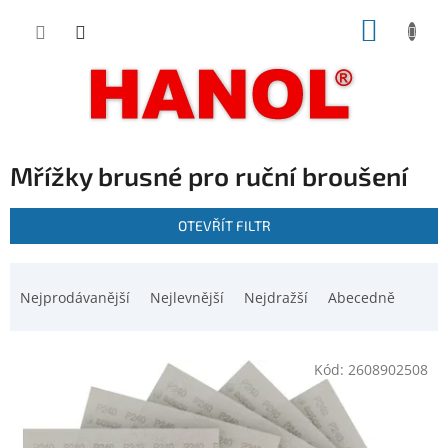
Přejít
NÁKUP
na
obsah
KOŠÍK
Mřížky brusné pro ruční broušení
V
OTEVŘÍT FILTR
ý
p
Ř
i
a
Nejprodávanější
Nejlevnější
Nejdražší
Abecedně
s
z
p
e
r
n
o
Kód:
2608902508
í
d
p
u
r
k