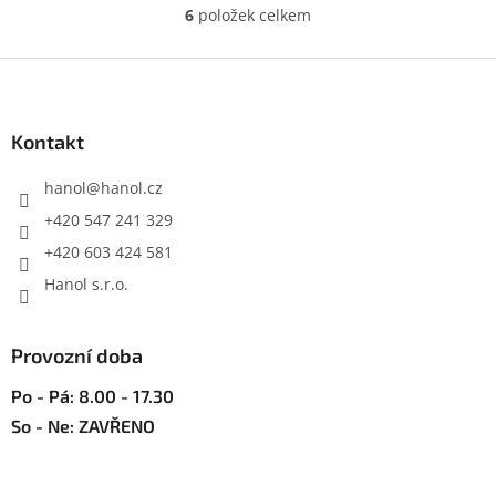
6
položek celkem
O
v
l
Z
á
á
d
p
a
a
Kontakt
c
t
í
í
hanol
@
hanol.cz
p
r
+420 547 241 329
v
+420 603 424 581
k
y
Hanol s.r.o.
v
ý
p
Provozní doba
i
s
Po - Pá: 8.00 - 17.30
u
So - Ne: ZAVŘENO