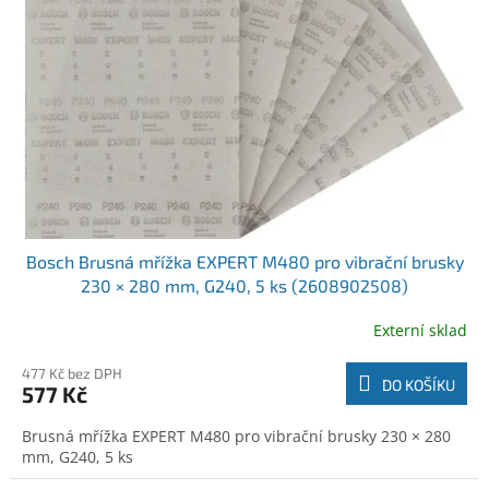
o
t
d
ů
u
k
t
ů
Bosch Brusná mřížka EXPERT M480 pro vibrační brusky
230 × 280 mm, G240, 5 ks (2608902508)
Externí sklad
477 Kč bez DPH
DO KOŠÍKU
577 Kč
Brusná mřížka EXPERT M480 pro vibrační brusky 230 × 280
mm, G240, 5 ks