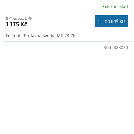
Externí sklad
971 Kč bez DPH
DO KOŠÍKU
1 175 Kč
Festool - Přídavná svorka MFT/3-ZK
Kód:
488030