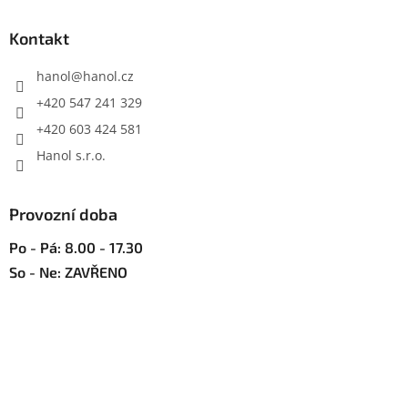
d
p
a
a
Kontakt
c
t
í
í
hanol
@
hanol.cz
p
r
+420 547 241 329
v
+420 603 424 581
k
y
Hanol s.r.o.
v
ý
p
Provozní doba
i
s
Po - Pá: 8.00 - 17.30
u
So - Ne: ZAVŘENO