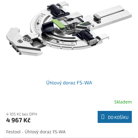
r
k
o
t
d
ů
u
k
t
ů
Úhlový doraz FS-WA
Skladem
4 105 Kč bez DPH
DO KOŠÍKU
4 967 Kč
Festool - Úhlový doraz FS-WA