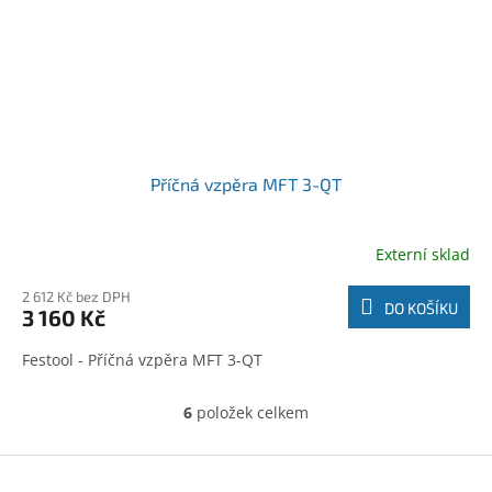
Příčná vzpěra MFT 3-QT
Externí sklad
2 612 Kč bez DPH
DO KOŠÍKU
3 160 Kč
Festool - Příčná vzpěra MFT 3-QT
6
položek celkem
O
v
l
Z
á
á