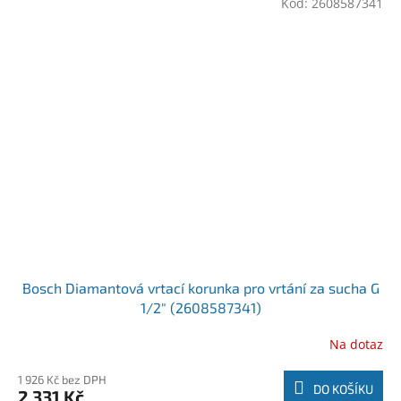
Kód:
2608587341
Bosch Diamantová vrtací korunka pro vrtání za sucha G
1/2" (2608587341)
Na dotaz
1 926 Kč bez DPH
DO KOŠÍKU
2 331 Kč