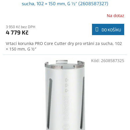
sucha, 102 × 150 mm, G ½″ (2608587327)
Na dotaz
3 950 Kč bez DPH
DO KOŠÍKU
4 779 Kč
Vrtací korunka PRO Core Cutter dry pro vrtání za sucha, 102
× 150 mm, G ½″
Kód:
2608587325