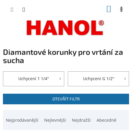
Přejít
NÁKUP
na
obsah
KOŠÍK
Diamantové korunky pro vrtání za
sucha
Uchycení 1 1/4"
Uchycení G 1/2"
V
OTEVŘÍT FILTR
ý
p
Ř
i
a
Nejprodávanější
Nejlevnější
Nejdražší
Abecedně
s
z
p