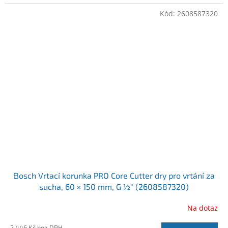
Kód:
2608587320
Bosch Vrtací korunka PRO Core Cutter dry pro vrtání za
sucha, 60 × 150 mm, G ½″ (2608587320)
Na dotaz
2 446 Kč bez DPH