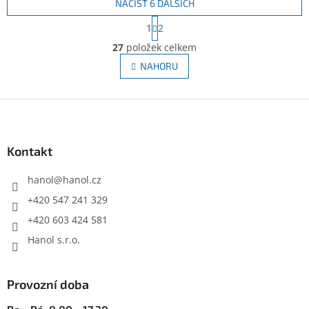
NAČÍST 6 DALŠÍCH
S
1
2
t
O
r
27
položek celkem
v
á
l
NAHORU
n
á
k
d
o
v
Z
a
á
c
á
n
í
p
í
p
a
Kontakt
r
t
v
í
hanol
@
hanol.cz
k
y
+420 547 241 329
v
+420 603 424 581
ý
p
Hanol s.r.o.
i
s
u
Provozní doba