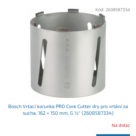
e
r
n
o
Kód:
2608587334
í
d
p
u
r
k
o
t
d
ů
u
k
t
ů
Bosch Vrtací korunka PRO Core Cutter dry pro vrtání za
sucha, 162 × 150 mm, G ½″ (2608587334)
Na dotaz