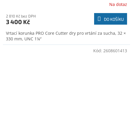
Na dotaz
2 810 Kč bez DPH
DO KOŠÍKU
3 400 Kč
Vrtací korunka PRO Core Cutter dry pro vrtání za sucha, 32 ×
330 mm, UNC 1¼″
Kód:
2608601413