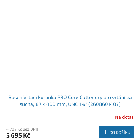
Bosch Vrtací korunka PRO Core Cutter dry pro vrtání za
sucha, 87 × 400 mm, UNC 1¼″ (2608601407)
Na dotaz
4 707 Kč bez DPH
DO KOŠÍKU
5 695 Kč