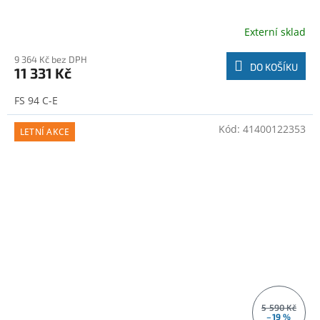
Externí sklad
9 364 Kč bez DPH
DO KOŠÍKU
11 331 Kč
FS 94 C-E
Kód:
41400122353
LETNÍ AKCE
5 590 Kč
–19 %