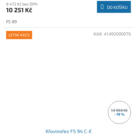
8 472 Kč bez DPH
DO KOŠÍKU
10 251 Kč
FS 89
Kód:
41492000076
LETNÍ AKCE
13 990 Kč
–19 %
Křovinořez FS 94 C-E