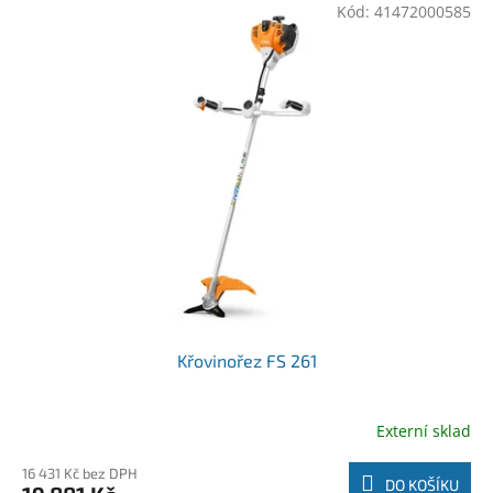
Kód:
41472000585
Křovinořez FS 261
Externí sklad
16 431 Kč bez DPH
DO KOŠÍKU