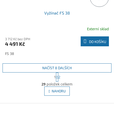
Vyžínač FS 38
Externí sklad
3 712 Kč bez DPH
DO KOŠÍKU
4 491 Kč
FS 38
NAČÍST 8 DALŠÍCH
S
1
2
t
O
r
29
položek celkem
v
á
l
NAHORU
n
á
k
d
o
v
Z
a
á
c
á
n