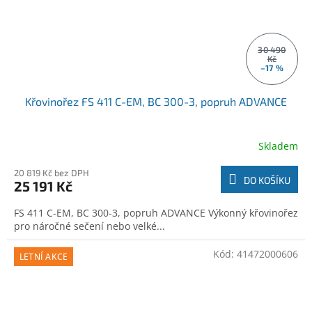
30 490
Kč
–17 %
Křovinořez FS 411 C-EM, BC 300-3, popruh ADVANCE
Skladem
20 819 Kč bez DPH
DO KOŠÍKU
25 191 Kč
FS 411 C-EM, BC 300-3, popruh ADVANCE Výkonný křovinořez
pro náročné sečení nebo velké...
Kód:
41472000606
LETNÍ AKCE