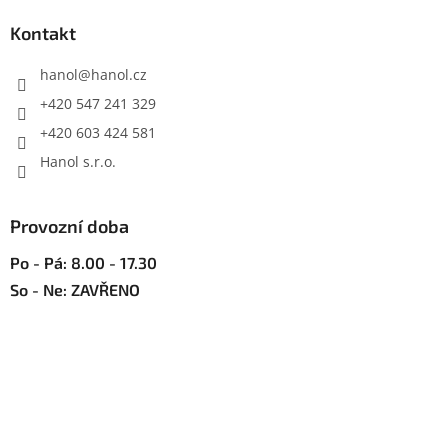
í
p
í
p
a
Kontakt
r
t
v
í
hanol
@
hanol.cz
k
y
+420 547 241 329
v
+420 603 424 581
ý
p
Hanol s.r.o.
i
s
u
Provozní doba
Po - Pá: 8.00 - 17.30
So - Ne: ZAVŘENO