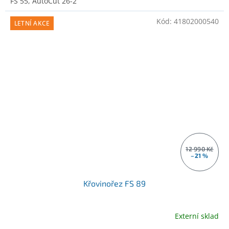
FS 55, AutoCut 26-2
Kód:
41802000540
LETNÍ AKCE
12 990 Kč
–21 %
Křovinořez FS 89
Externí sklad