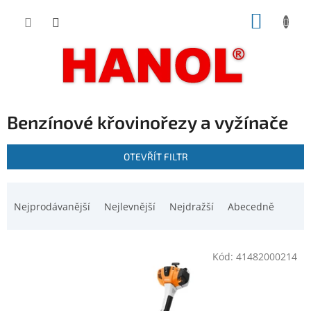
Přejít
NÁKUP
na
obsah
KOŠÍK
Benzínové křovinořezy a vyžínače
V
OTEVŘÍT FILTR
ý
p
Ř
i
a
Nejprodávanější
Nejlevnější
Nejdražší
Abecedně
s
z
p
e
r
n
o
Kód:
41482000214
í
d
p
u
r
k