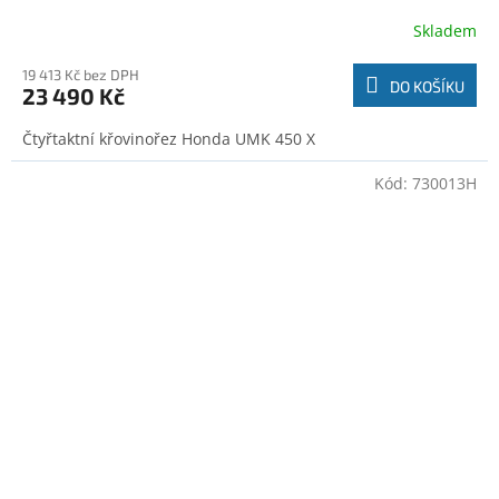
Skladem
19 413 Kč bez DPH
DO KOŠÍKU
23 490 Kč
Čtyřtaktní křovinořez Honda UMK 450 X
Kód:
730013H