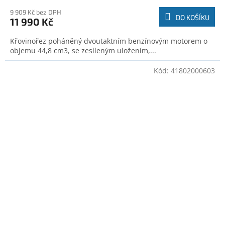
9 909 Kč bez DPH
DO KOŠÍKU
11 990 Kč
Křovinořez poháněný dvoutaktním benzínovým motorem o
objemu 44,8 cm3, se zesíleným uložením,...
Kód:
41802000603