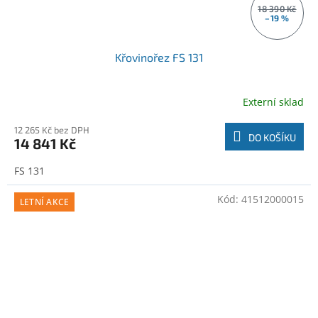
18 390 Kč
–19 %
Křovinořez FS 131
Externí sklad
12 265 Kč bez DPH
DO KOŠÍKU
14 841 Kč
FS 131
Kód:
41512000015
LETNÍ AKCE