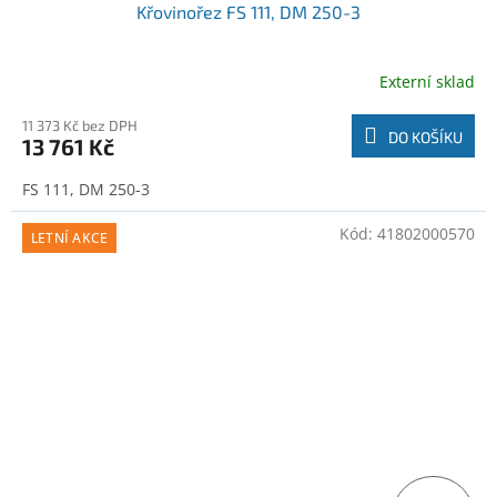
Křovinořez FS 111, DM 250-3
Externí sklad
11 373 Kč bez DPH
DO KOŠÍKU
13 761 Kč
FS 111, DM 250-3
Kód:
41802000570
LETNÍ AKCE