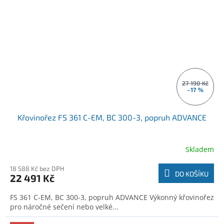
27 190 Kč
–17 %
Křovinořez FS 361 C-EM, BC 300-3, popruh ADVANCE
Skladem
18 588 Kč bez DPH
DO KOŠÍKU
22 491 Kč
FS 361 C-EM, BC 300-3, popruh ADVANCE Výkonný křovinořez
pro náročné sečení nebo velké...