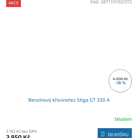
Kód:
287110102/ST2
AKCE
4 290 Kč
–10 %
Benzínový křovinořez Stiga GT 330 A
Skladem
3 182 Kč bez DPH
DO KOŠÍKU
3 850 Kč