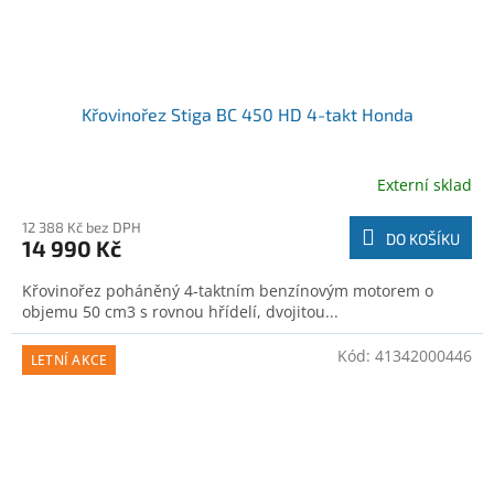
Křovinořez Stiga BC 450 HD 4-takt Honda
Externí sklad
12 388 Kč bez DPH
DO KOŠÍKU
14 990 Kč
Křovinořez poháněný 4-taktním benzínovým motorem o
objemu 50 cm3 s rovnou hřídelí, dvojitou...
Kód:
41342000446
LETNÍ AKCE