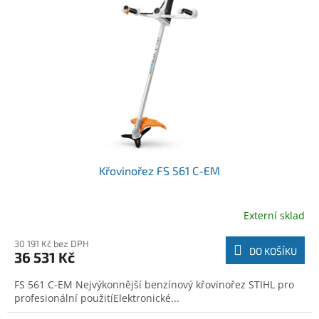
o
t
d
ů
u
k
t
ů
Křovinořez FS 561 C-EM
Externí sklad
30 191 Kč bez DPH
DO KOŠÍKU
36 531 Kč
FS 561 C-EM Nejvýkonnější benzínový křovinořez STIHL pro
profesionální použitíElektronické...