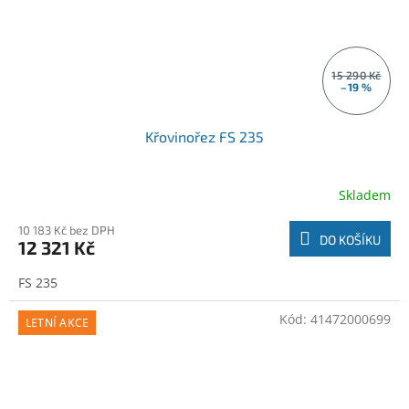
15 290 Kč
–19 %
Křovinořez FS 235
Skladem
10 183 Kč bez DPH
DO KOŠÍKU
12 321 Kč
FS 235
Kód:
41472000699
LETNÍ AKCE