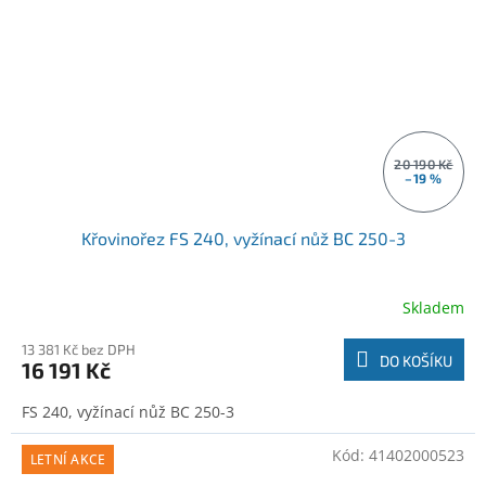
20 190 Kč
–19 %
Křovinořez FS 240, vyžínací nůž BC 250-3
Skladem
13 381 Kč bez DPH
DO KOŠÍKU
16 191 Kč
FS 240, vyžínací nůž BC 250-3
Kód:
41402000523
LETNÍ AKCE