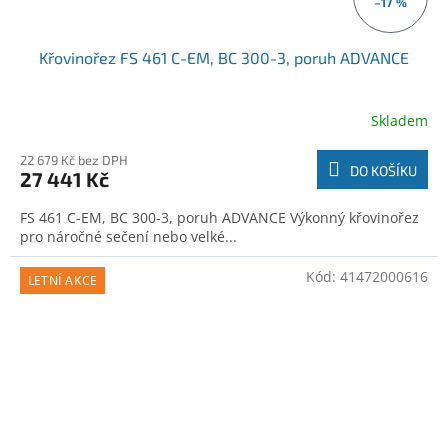
–17 %
Křovinořez FS 461 C-EM, BC 300-3, poruh ADVANCE
Skladem
22 679 Kč bez DPH
DO KOŠÍKU
27 441 Kč
FS 461 C-EM, BC 300-3, poruh ADVANCE Výkonný křovinořez
pro náročné sečení nebo velké...
Kód:
41472000616
LETNÍ AKCE