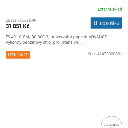
Externí sklad
26 323 Kč bez DPH
DO KOŠÍKU
31 851 Kč
FS 491 C-EM, BC 300-3, univerzální popruh ADVANCE
Výkonný benzínový stroj pro intenzivní...
Kód:
41472000631
LETNÍ AKCE
33 090 Kč