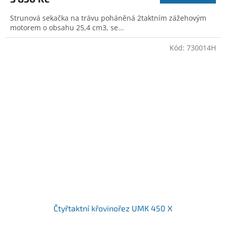
Strunová sekačka na trávu poháněná 2taktním zážehovým
motorem o obsahu 25,4 cm3, se...
Kód:
730014H
Čtyřtaktní křovinořez UMK 450 X