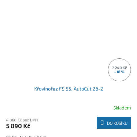
7 240 Kč
–18 %
Křovinořez FS 55, AutoCut 26-2
Skladem
4 868 Kč bez DPH
DO KOŠÍKU
5 890 Kč