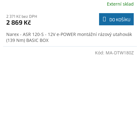
Externí sklad
2 371 Kč bez DPH
DO KOŠÍKU
2 869 Kč
Narex - ASR 120-S - 12V e-POWER montážní rázový utahovák
(139 Nm) BASIC BOX
Kód:
MA-DTW180Z