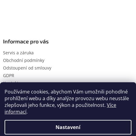
Informace pro vás
Servis a záruka
Obchodní podmínky
Odstoupení od smlouvy
GDPR
Kontakty
Používáme cookies, abychom Vám umožnili pohodlné
prohlížení webu a díky analýze provozu webu neustále
zlepšovali jeho funkce, výkon a použitelnost.
Více
Vytvořil Shoptet
informací
.
Nastavení
Copyright 2026
Hanol s.r.o.
. Všechna práva vyhrazena.
Upravit nastavení cookies