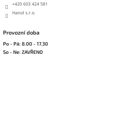
+420 603 424 581
k
y
Hanol s.r.o.
v
ý
p
Provozní doba
i
s
Po - Pá: 8.00 - 17.30
u
So - Ne: ZAVŘENO