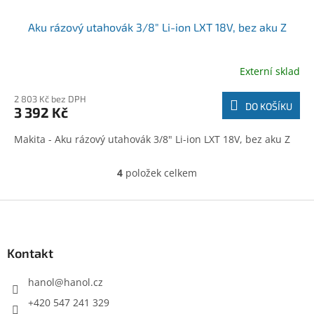
Aku rázový utahovák 3/8" Li-ion LXT 18V, bez aku Z
Externí sklad
2 803 Kč bez DPH
DO KOŠÍKU
3 392 Kč
Makita - Aku rázový utahovák 3/8" Li-ion LXT 18V, bez aku Z
4
položek celkem
O
v
l
Z
á
á
d
p
a
a
Kontakt
c
t
í
í
hanol
@
hanol.cz
p
r
+420 547 241 329
v