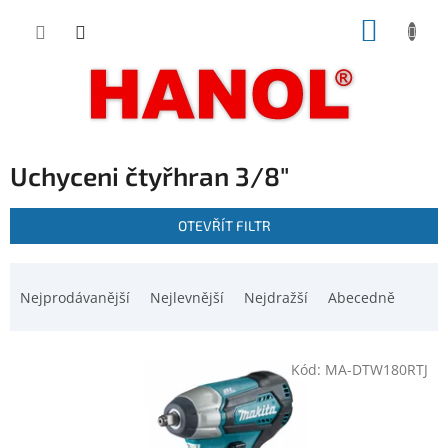
Přejít
NÁKUP
na
obsah
KOŠÍK
Uchyceni čtyřhran 3/8"
V
OTEVŘÍT FILTR
ý
p
Ř
i
a
Nejprodávanější
Nejlevnější
Nejdražší
Abecedně
s
z
p
e
r
n
o
Kód:
MA-DTW180RTJ
í
d
p
u
r
k