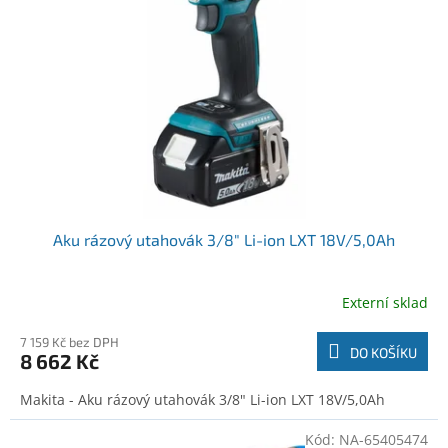
o
t
d
ů
u
k
t
ů
Aku rázový utahovák 3/8" Li-ion LXT 18V/5,0Ah
Externí sklad
7 159 Kč bez DPH
DO KOŠÍKU
8 662 Kč
Makita - Aku rázový utahovák 3/8" Li-ion LXT 18V/5,0Ah
Kód:
NA-65405474