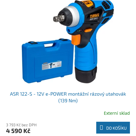
ASR 122-S - 12V e-POWER montážní rázový utahovák
(139 Nm)
Externí sklad
3 793 Kč bez DPH
DO KOŠÍKU
4 590 Kč