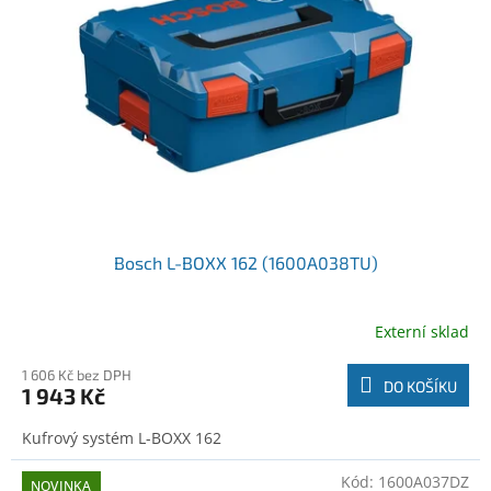
o
t
d
ů
u
k
t
ů
Bosch L-BOXX 162 (1600A038TU)
Externí sklad
1 606 Kč bez DPH
DO KOŠÍKU
1 943 Kč
Kufrový systém L-BOXX 162
Kód:
1600A037DZ
NOVINKA