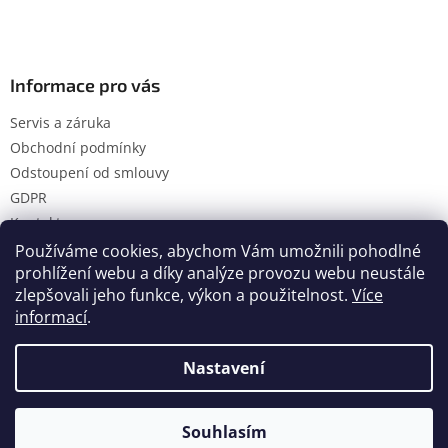
Informace pro vás
Servis a záruka
Obchodní podmínky
Odstoupení od smlouvy
GDPR
Kontakty
Používáme cookies, abychom Vám umožnili pohodlné
prohlížení webu a díky analýze provozu webu neustále
zlepšovali jeho funkce, výkon a použitelnost.
Více
Vytvořil Shoptet
informací
.
Nastavení
Copyright 2026
Hanol s.r.o.
. Všechna práva vyhrazena.
Upravit nastavení cookies
Souhlasím