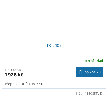
TK-L 102
Externí sklad
1 593 Kč bez DPH
DO KOŠÍKU
1 928 Kč
Přepravní kufr L-BOXX®
Kód:
414085FLEX