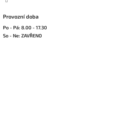
i
s
u
Provozní doba
Po - Pá: 8.00 - 17.30
So - Ne: ZAVŘENO