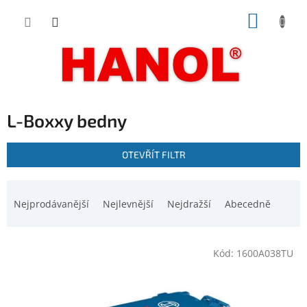
Přejít
NÁKUP
na
obsah
KOŠÍK
L-Boxxy bedny
V
OTEVŘÍT FILTR
ý
p
Ř
i
a
Nejprodávanější
Nejlevnější
Nejdražší
Abecedně
s
z
p
e
r
n
o
Kód:
1600A038TU
í
d
p
u
r
k