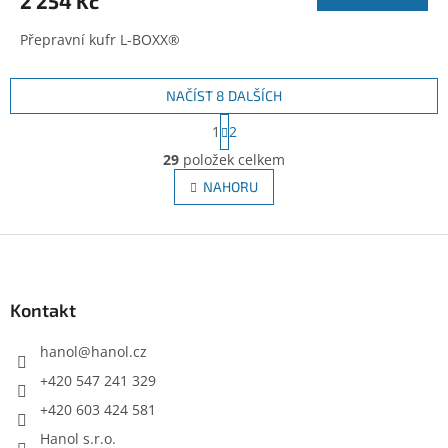
2 254 Kč
Přepravní kufr L-BOXX®
NAČÍST 8 DALŠÍCH
S
1
2
t
O
r
29
položek celkem
v
á
l
NAHORU
n
á
k
d
o
v
Z
a
á
c
á
n
í
p
í
p
a
Kontakt
r
t
v
í
hanol
@
hanol.cz
k
y
+420 547 241 329
v
+420 603 424 581
ý
p
Hanol s.r.o.