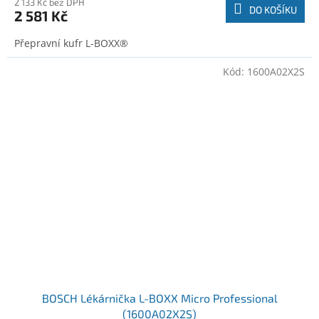
2 133 Kč bez DPH
DO KOŠÍKU
2 581 Kč
Přepravní kufr L-BOXX®
Kód:
1600A02X2S
BOSCH Lékárnička L-BOXX Micro Professional
(1600A02X2S)