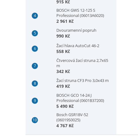
Change Plus, 73 × 60 mm
915 Kč
(2608901933)
BOSCH GWS 12-125 S
Professional (06013A6020)
2 961 Kč
Dvouramenní popruh
990 Kč
Žací hlava AutoCut 46-2
558 Kč
Čtvercová žací struna 2,7x65
m
342 Kč
Žací struna CF3 Pro 3,0x43 m
419 Kč
BOSCH GCO 14-24 J
Professional (0601B37200)
5 490 Kč
Bosch GSR18V-52
(06019S0025)
4 767 Kč
Z