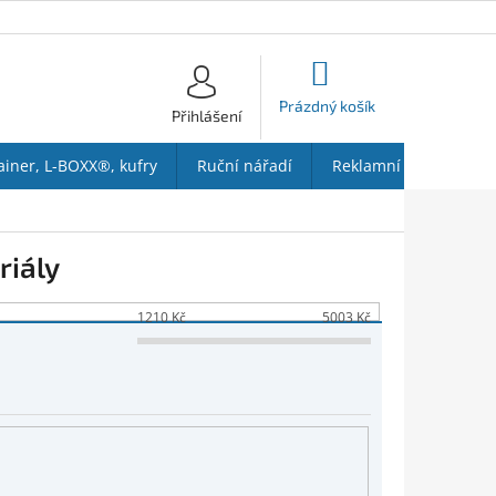
NÁKUPNÍ
KOŠÍK
Prázdný košík
Přihlášení
ainer, L-BOXX®, kufry
Ruční nářadí
Reklamní předměty
riály
1210
Kč
5003
Kč