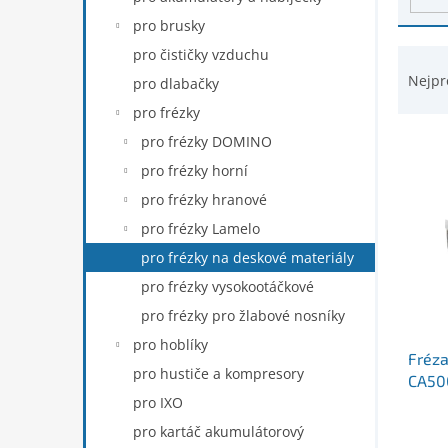
d
n
pro brusky
u
e
k
Ř
pro čističky vzduchu
l
t
a
Nejpr
pro dlabačky
ů
z
pro frézky
e
n
pro frézky DOMINO
í
pro frézky horní
p
pro frézky hranové
r
pro frézky Lamelo
o
d
pro frézky na deskové materiály
u
pro frézky vysokootáčkové
k
pro frézky pro žlabové nosníky
t
ů
pro hoblíky
Fréza
pro hustiče a kompresory
CA50
pro IXO
pro kartáč akumulátorový