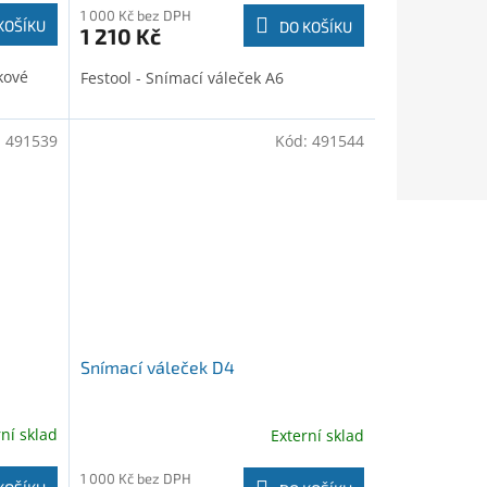
1 000 Kč bez DPH
KOŠÍKU
DO KOŠÍKU
1 210 Kč
kové
Festool - Snímací váleček A6
:
491539
Kód:
491544
Snímací váleček D4
rní sklad
Externí sklad
1 000 Kč bez DPH