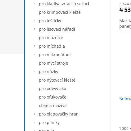
pro kladiva vrtací a sekací
3 744 
4 53
pro krimpovací kleště
pro leštičky
Makita
panel
pro lisovací nářadí
pro maznice
pro míchadla
pro mikronářadí
pro mycí stroje
pro nůžky
pro nýtovací kleště
pro oděvy aku
pro ofukovače
Sníma
oleje a maziva
pro olepovačky hran
pro pilníky
1 000 
pro pily