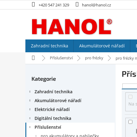
Přejít
+420 547 241 329
hanol@hanol.cz
na
obsah
Zahradní technika
Akumulátorové nářadí
Domů
Příslušenství
pro frézky
pro frézky 
P
Přís
o
Kategorie
Přeskočit
s
kategorie
V
t
Zahradní technika
ý
r
p
a
Akumulátorové nářadí
Na 
i
n
Elektrické nářadí
s
n
Digitální technika
p
í
r
p
Příslušenství
o
a
pro akumulátory a nabíječky