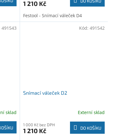
KOŠÍKU
DO KOŠÍKU
1 210 Kč
Festool - Snímací váleček D4
:
491543
Kód:
491542
Snímací váleček D2
rní sklad
Externí sklad
1 000 Kč bez DPH
KOŠÍKU
DO KOŠÍKU
1 210 Kč