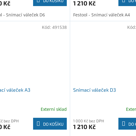
DO KOŠÍKU
DO 
0 Kč
1 210 Kč
ol - Snímací váleček D6
Festool - Snímací váleček A4
Kód:
491538
Kód
cí váleček A3
Snímací váleček D3
Externí sklad
Exte
Kč bez DPH
1 000 Kč bez DPH
DO KOŠÍKU
DO 
0 Kč
1 210 Kč