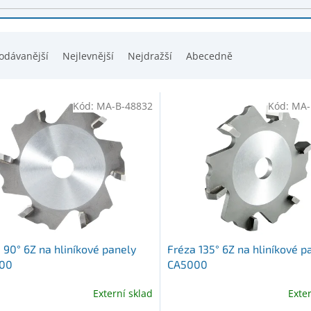
odávanější
Nejlevnější
Nejdražší
Abecedně
Kód:
MA-B-48832
Kód:
MA-
 90° 6Z na hliníkové panely
Fréza 135° 6Z na hliníkové p
00
CA5000
Externí sklad
Exte