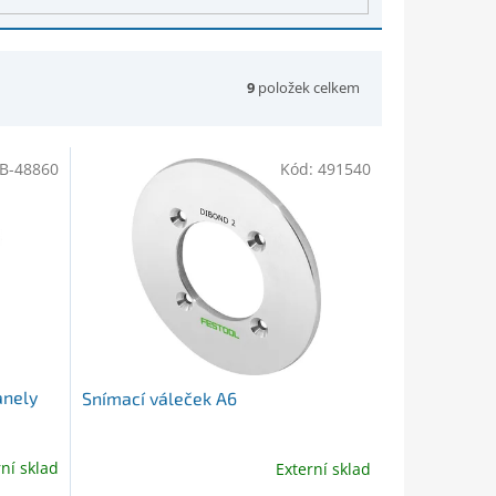
9
položek celkem
B-48860
Kód:
491540
anely
Snímací váleček A6
rní sklad
Externí sklad