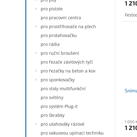
1 21
pro pistole
Festo
pro pracovní centra
pro prostřihovače na plech
pro protahovačku
pro rádia
pro ruční broušení
pro řezače závitových tyčí
pro řezačky na beton a kov
pro sponkovačky
pro stoly multifunkční
Sníma
pro svítilny
pro systém Plug-it
pro škrabky
1 000 
pro utahováky rázové
1 21
pro vakuovou upínací techniku