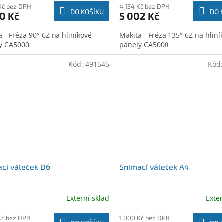
Kč bez DPH
4 134 Kč bez DPH
DO KOŠÍKU
DO 
0 Kč
5 002 Kč
 - Fréza 90° 6Z na hliníkové
Makita - Fréza 135° 6Z na hliní
y CA5000
panely CA5000
Kód:
491545
Kód
cí váleček D6
Snímací váleček A4
Externí sklad
Exte
Kč bez DPH
1 000 Kč bez DPH