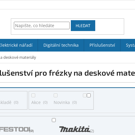
HLEDAT
Elektrické nářadí
Digitální technika
Příslušenství
Syst
na deskové materiály
lušenství pro frézky na deskové mate
skladě
0
Akce
0
Novinka
0
7
2