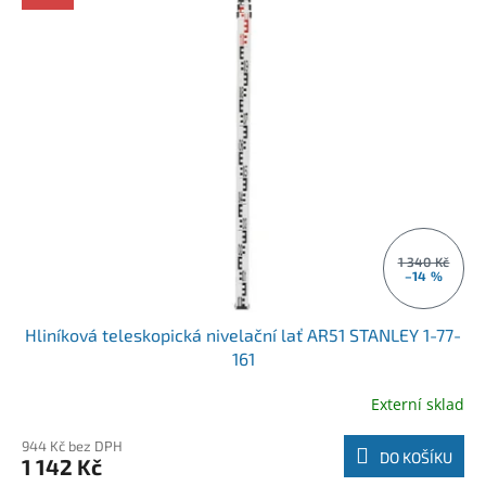
1 340 Kč
–14 %
Hliníková teleskopická nivelační lať AR51 STANLEY 1-77-
161
Externí sklad
944 Kč bez DPH
DO KOŠÍKU
1 142 Kč