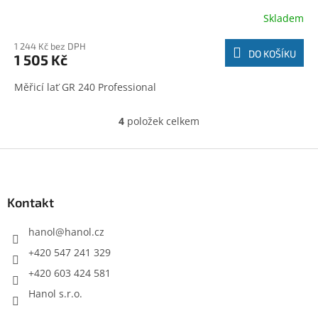
Skladem
1 244 Kč bez DPH
DO KOŠÍKU
1 505 Kč
Měřicí lať GR 240 Professional
4
položek celkem
O
v
l
Z
á
á
d
p
a
a
Kontakt
c
t
í
í
hanol
@
hanol.cz
p
r
+420 547 241 329
v
+420 603 424 581
k
y
Hanol s.r.o.
v
ý