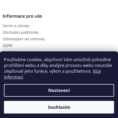
Informace pro vás
Servis a záruka
Obchodní podmínky
Odstoupení od smlouvy
GDPR
Kontakty
Používáme cookies, abychom Vám umožnili pohodlné
prohlížení webu a díky analýze provozu webu neustále
zlepšovali jeho funkce, výkon a použitelnost.
Více
Vytvořil Shoptet
informací
.
Nastavení
Copyright 2026
Hanol s.r.o.
. Všechna práva vyhrazena.
Upravit nastavení cookies
Souhlasím
Tržby jsou evidovány prostřednictvím ekonomického software POHODA.