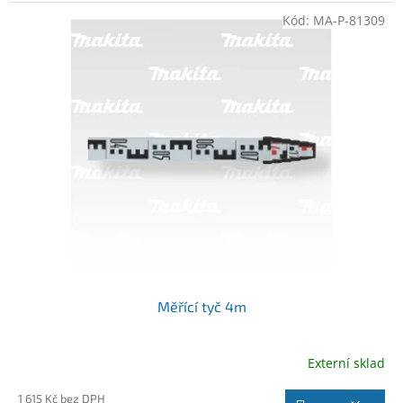
Kód:
MA-P-81309
Měřící tyč 4m
Externí sklad
1 615 Kč bez DPH