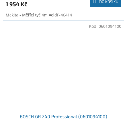
DO KOŠÍKU
1 954 Kč
Makita - Měřící tyč 4m =oldP-46414
Kód:
0601094100
BOSCH GR 240 Professional (0601094100)