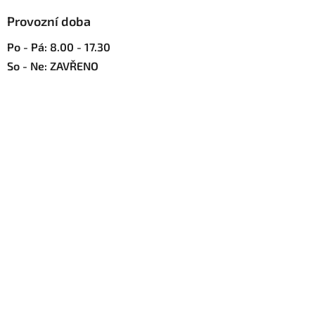
p
Provozní doba
i
s
Po - Pá: 8.00 - 17.30
u
So - Ne: ZAVŘENO