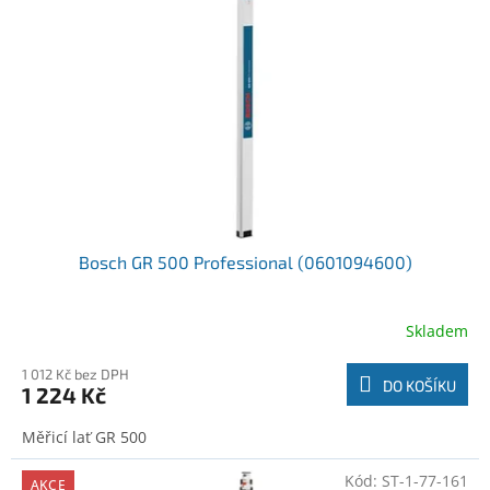
o
t
d
ů
u
k
t
ů
Bosch GR 500 Professional (0601094600)
Skladem
1 012 Kč bez DPH
DO KOŠÍKU
1 224 Kč
Měřicí lať GR 500
Kód:
ST-1-77-161
AKCE