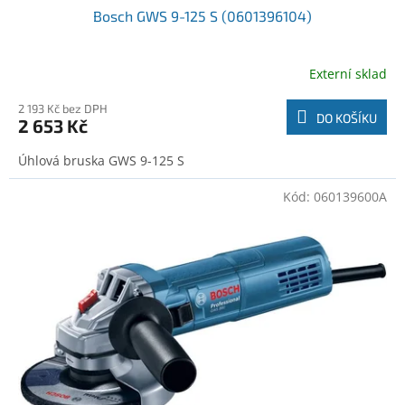
Bosch GWS 9-125 S (0601396104)
Externí sklad
2 193 Kč bez DPH
DO KOŠÍKU
2 653 Kč
Úhlová bruska GWS 9-125 S
Kód:
060139600A