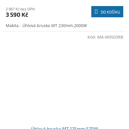
2 967 Kč bez DPH
DO KOŠÍKU
3 590 Kč
Makita - Úhlová bruska MT 230mm,2000W
Kód:
MA-M9503RB
Úhlová bruska MT 125mm,570W