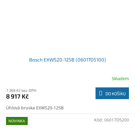
Bosch EXWS20-125B (06017D5100)
Skladem
7 369 Kč bez DPH
DO KOŠÍKU
8 917 Kč
Úhlová bruska EXWS20-125B
Kód:
06017D5200
NOVINKA