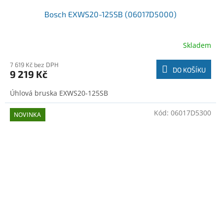
Bosch EXWS20-125SB (06017D5000)
Skladem
7 619 Kč bez DPH
DO KOŠÍKU
9 219 Kč
Úhlová bruska EXWS20-125SB
Kód:
06017D5300
NOVINKA