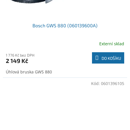
Bosch GWS 880 (060139600A)
Externí sklad
1 776 Kč bez DPH
DO KOŠÍKU
2 149 Kč
Úhlová bruska GWS 880
Kód:
0601396105