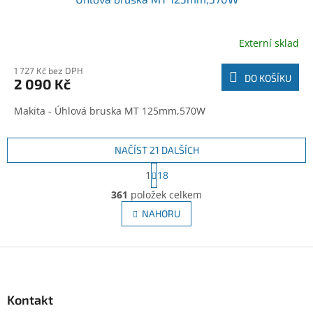
Externí sklad
1 727 Kč bez DPH
DO KOŠÍKU
2 090 Kč
Makita - Úhlová bruska MT 125mm,570W
NAČÍST 21 DALŠÍCH
S
1
18
t
O
r
361
položek celkem
v
á
l
NAHORU
n
á
k
d
o
v
Z
a
á
c
á
n
í
p
í
p
a
Kontakt
r