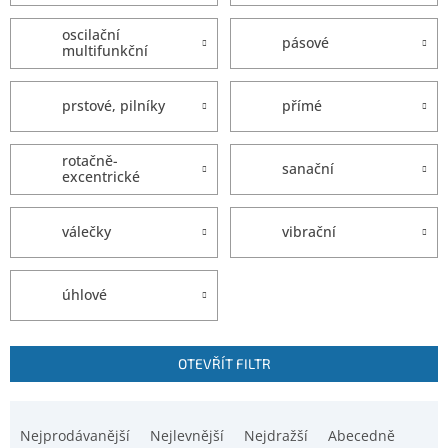
oscilační
pásové
multifunkční
prstové, pilníky
přímé
rotačně-
sanační
excentrické
válečky
vibrační
úhlové
V
OTEVŘÍT FILTR
ý
p
Ř
i
a
Nejprodávanější
Nejlevnější
Nejdražší
Abecedně
s