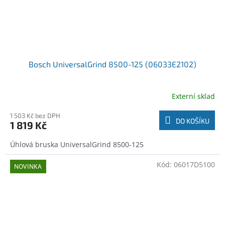
Bosch UniversalGrind 8500-125 (06033E2102)
Externí sklad
1 503 Kč bez DPH
DO KOŠÍKU
1 819 Kč
Úhlová bruska UniversalGrind 8500-125
Kód:
06017D5100
NOVINKA