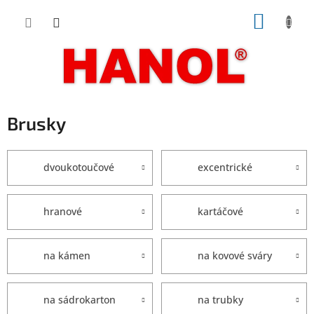
Přejít
NÁKUP
na
obsah
KOŠÍK
Brusky
dvoukotoučové
excentrické
hranové
kartáčové
na kámen
na kovové sváry
na sádrokarton
na trubky