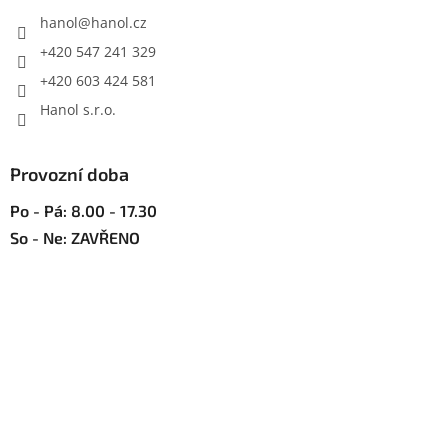
t
v
í
hanol
@
hanol.cz
k
y
+420 547 241 329
v
+420 603 424 581
ý
p
Hanol s.r.o.
i
s
u
Provozní doba
Po - Pá: 8.00 - 17.30
So - Ne: ZAVŘENO