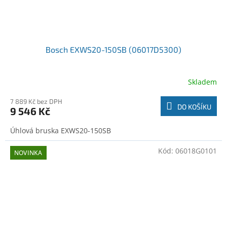
Bosch EXWS20-150SB (06017D5300)
Skladem
7 889 Kč bez DPH
DO KOŠÍKU
9 546 Kč
Úhlová bruska EXWS20-150SB
Kód:
06018G0101
NOVINKA