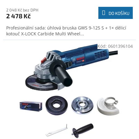
2 048 Kč bez DPH
DO KOŠÍKU
2 478 Kč
Profesionální sada: úhlová bruska GWS 9-125 S + 1× dělicí
kotouč X-LOCK Carbide Multi Wheel...
Kód:
0601396104