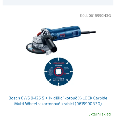
z
p
e
r
n
o
Kód:
0615990N3G
í
d
p
u
r
k
o
t
d
ů
u
k
t
ů
Bosch GWS 9-125 S + 1× dělicí kotouč X-LOCK Carbide
Multi Wheel v kartonové krabici (0615990N3G)
Externí sklad