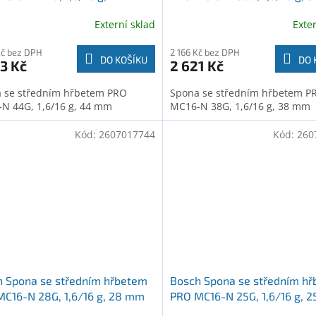
7017748)
(2607017747)
Externí sklad
Exte
Kč bez DPH
2 166 Kč bez DPH
DO KOŠÍKU
DO 
3 Kč
2 621 Kč
 se středním hřbetem PRO
Spona se středním hřbetem P
N 44G, 1,6/16 g, 44 mm
MC16-N 38G, 1,6/16 g, 38 mm
Kód:
2607017744
Kód:
260
h Spona se středním hřbetem
Bosch Spona se středním h
C16-N 28G, 1,6/16 g, 28 mm
PRO MC16-N 25G, 1,6/16 g, 
7017744)
(2607017743)