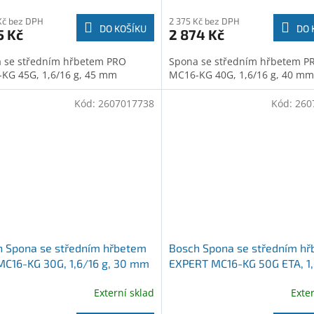
Kč bez DPH
2 375 Kč bez DPH
DO KOŠÍKU
DO 
5 Kč
2 874 Kč
 se středním hřbetem PRO
Spona se středním hřbetem P
KG 45G, 1,6/16 g, 45 mm
MC16-KG 40G, 1,6/16 g, 40 mm
Kód:
2607017738
Kód:
260
h Spona se středním hřbetem
Bosch Spona se středním h
C16-KG 30G, 1,6/16 g, 30 mm
EXPERT MC16-KG 50G ETA, 1,
7017738)
g, 50 mm (2607017762)
Externí sklad
Exte