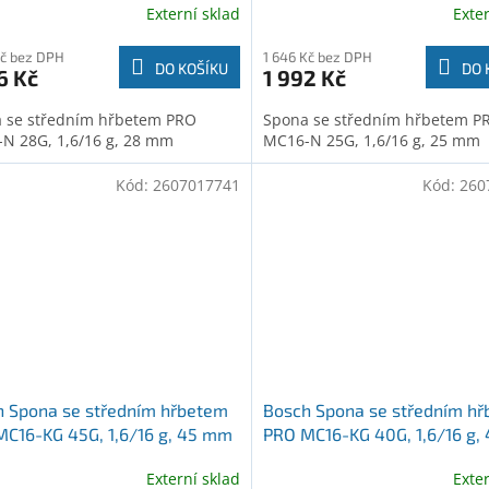
Externí sklad
Exte
Kč bez DPH
1 646 Kč bez DPH
DO KOŠÍKU
DO 
6 Kč
1 992 Kč
 se středním hřbetem PRO
Spona se středním hřbetem P
N 28G, 1,6/16 g, 28 mm
MC16-N 25G, 1,6/16 g, 25 mm
Kód:
2607017741
Kód:
260
h Spona se středním hřbetem
Bosch Spona se středním h
C16-KG 45G, 1,6/16 g, 45 mm
PRO MC16-KG 40G, 1,6/16 g
017741)
(2607017740)
Externí sklad
Exte