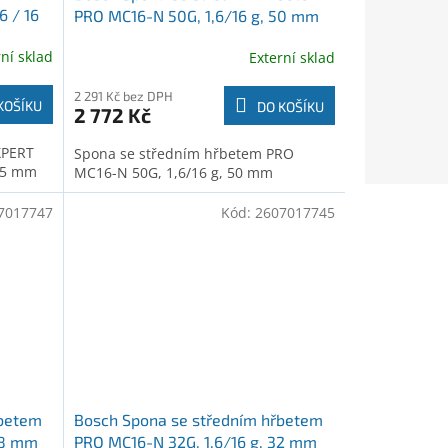
6 / 16
PRO MC16-N 50G, 1,6/16 g, 50 mm
(2607017749)
rní sklad
Externí sklad
2 291 Kč bez DPH
KOŠÍKU
DO KOŠÍKU
2 772 Kč
XPERT
Spona se středním hřbetem PRO
 45 mm
MC16-N 50G, 1,6/16 g, 50 mm
7017747
Kód:
2607017745
řbetem
Bosch Spona se středním hřbetem
38 mm
PRO MC16-N 32G, 1,6/16 g, 32 mm