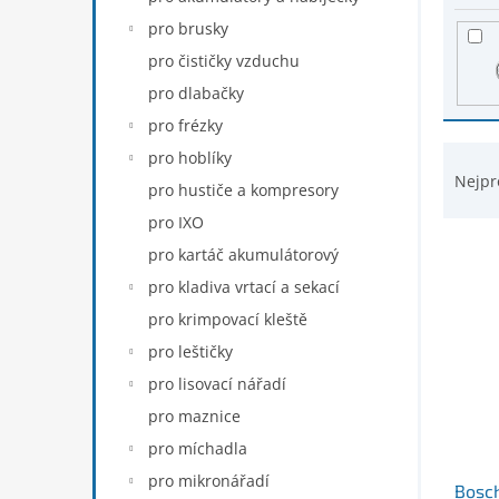
s
n
p
pro brusky
e
r
pro čističky vzduchu
l
o
pro dlabačky
d
u
pro frézky
k
Ř
pro hoblíky
t
a
Nejpr
pro hustiče a kompresory
ů
z
pro IXO
e
n
pro kartáč akumulátorový
í
pro kladiva vrtací a sekací
p
pro krimpovací kleště
r
o
pro leštičky
d
pro lisovací nářadí
u
pro maznice
k
t
pro míchadla
ů
pro mikronářadí
Bosc