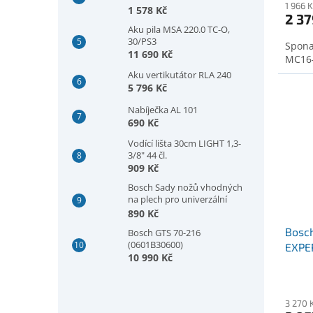
1 966 
(2608594420)
1 578 Kč
2 37
Aku pila MSA 220.0 TC-O,
30/PS3
Spona
11 690 Kč
MC16-
Aku vertikutátor RLA 240
5 796 Kč
Nabíječka AL 101
690 Kč
Vodící lišta 30cm LIGHT 1,3-
3/8" 44 čl.
909 Kč
Bosch Sady nožů vhodných
na plech pro univerzální
nůžky GSC 2.8, plech, 5 kusů
890 Kč
(2607010025)
Bosc
Bosch GTS 70-216
(0601B30600)
EXPER
10 990 Kč
g, 3
3 270 