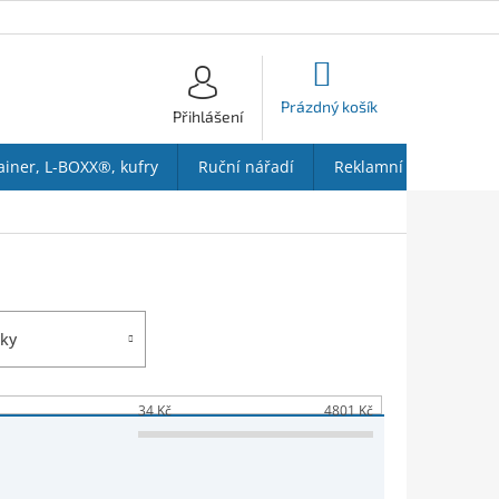
NÁKUPNÍ
KOŠÍK
Prázdný košík
Přihlášení
ainer, L-BOXX®, kufry
Ruční nářadí
Reklamní předměty
ky
34
Kč
4801
Kč