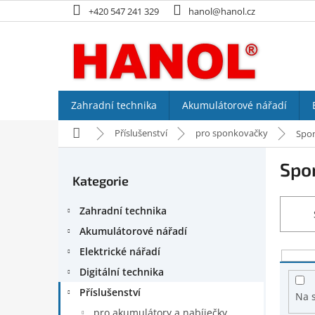
Přejít
+420 547 241 329
hanol@hanol.cz
na
obsah
Zahradní technika
Akumulátorové nářadí
Domů
Příslušenství
pro sponkovačky
Spon
P
Spon
o
Kategorie
Přeskočit
s
kategorie
t
Zahradní technika
r
a
Akumulátorové nářadí
n
Elektrické nářadí
V
n
ý
Digitální technika
í
p
p
Příslušenství
Na 
i
a
pro akumulátory a nabíječky