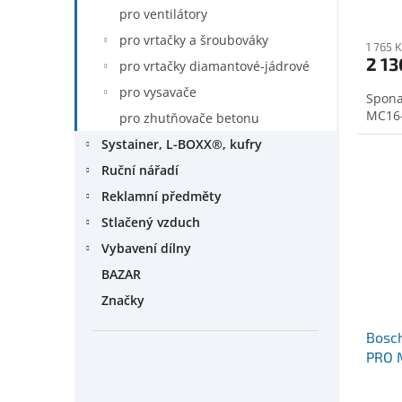
pro ventilátory
pro vrtačky a šroubováky
1 765 
2 13
pro vrtačky diamantové-jádrové
pro vysavače
Spona
MC16-
pro zhutňovače betonu
Systainer, L-BOXX®, kufry
Ruční nářadí
Reklamní předměty
Stlačený vzduch
Vybavení dílny
BAZAR
Značky
Bosc
PRO M
(2607