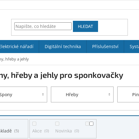
HLEDAT
Elektrické nářadí
Digitální technika
Příslušenství
Syst
y, hřeby a jehly
y, hřeby a jehly pro sponkovačky
Spony
Hřeby
Pin
skladě
5
Akce
0
Novinka
0