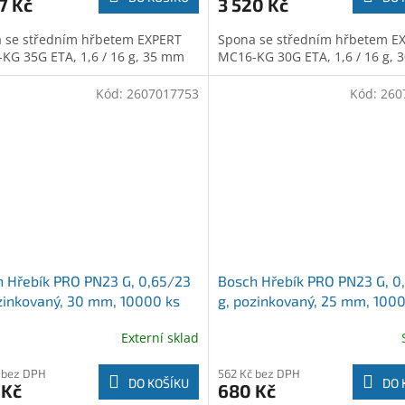
7 Kč
3 520 Kč
 se středním hřbetem EXPERT
Spona se středním hřbetem E
KG 35G ETA, 1,6 / 16 g, 35 mm
MC16-KG 30G ETA, 1,6 / 16 g,
Kód:
2607017753
Kód:
260
 Hřebík PRO PN23 G, 0,65/23
Bosch Hřebík PRO PN23 G, 0
zinkovaný, 30 mm, 10000 ks
g, pozinkovaný, 25 mm, 100
7017753)
(2607017752)
Externí sklad
 bez DPH
562 Kč bez DPH
DO KOŠÍKU
DO 
 Kč
680 Kč