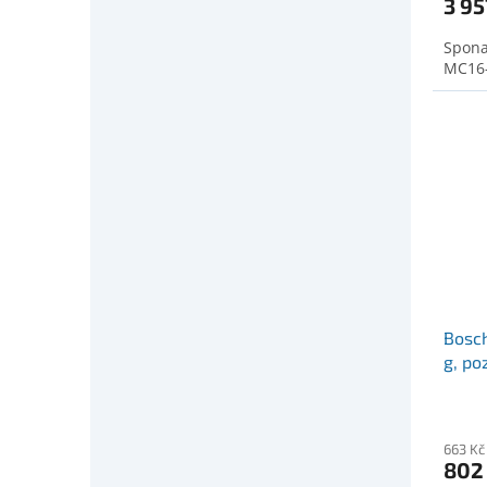
3 95
Spona
MC16-
Bosch
g, po
(260
663 Kč
802