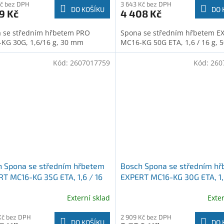
Kč bez DPH
3 643 Kč bez DPH
DO KOŠÍKU
DO 
9 Kč
4 408 Kč
 se středním hřbetem PRO
Spona se středním hřbetem E
KG 30G, 1,6/16 g, 30 mm
MC16-KG 50G ETA, 1,6 / 16 g,
Kód:
2607017759
Kód:
260
h Spona se středním hřbetem
Bosch Spona se středním h
T MC16-KG 35G ETA, 1,6 / 16
EXPERT MC16-KG 30G ETA, 1,
5 mm (2607017759)
g, 30 mm (2607017758)
Externí sklad
Exte
Kč bez DPH
2 909 Kč bez DPH
DO KOŠÍKU
DO 