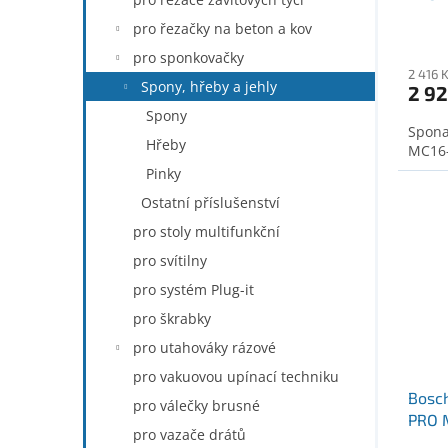
(260
pro řezačky na beton a kov
pro sponkovačky
2 416 
Spony, hřeby a jehly
2 92
Spony
Spona
Hřeby
MC16-
Pinky
Ostatní příslušenství
pro stoly multifunkční
pro svítilny
pro systém Plug-it
pro škrabky
pro utahováky rázové
pro vakuovou upínací techniku
Bosc
pro válečky brusné
PRO M
pro vazače drátů
(260