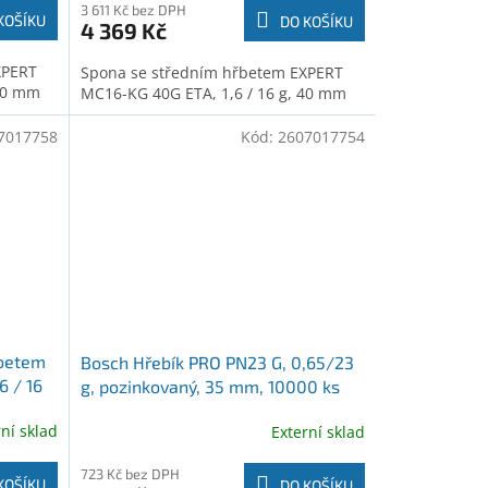
3 611 Kč bez DPH
KOŠÍKU
DO KOŠÍKU
4 369 Kč
XPERT
Spona se středním hřbetem EXPERT
 50 mm
MC16-KG 40G ETA, 1,6 / 16 g, 40 mm
7017758
Kód:
2607017754
řbetem
Bosch Hřebík PRO PN23 G, 0,65/23
6 / 16
g, pozinkovaný, 35 mm, 10000 ks
(2607017754)
rní sklad
Externí sklad
723 Kč bez DPH
KOŠÍKU
DO KOŠÍKU