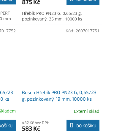
875 Kč
XPERT
Hřebík PRO PN23 G, 0,65/23 g,
 30 mm
pozinkovaný, 35 mm, 10000 ks
7017752
Kód:
2607017751
,65/23
Bosch Hřebík PRO PN23 G, 0,65/23
00 ks
g, pozinkovaný, 19 mm, 10000 ks
(2607017751)
Skladem
Externí sklad
482 Kč bez DPH
KOŠÍKU
DO KOŠÍKU
583 Kč