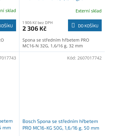
(2607017745)
rní sklad
Externí sklad
1 906 Kč bez DPH
KOŠÍKU
DO KOŠÍKU
2 306 Kč
RO
Spona se středním hřbetem PRO
MC16-N 32G, 1,6/16 g, 32 mm
7017743
Kód:
2607017742
řbetem
Bosch Spona se středním hřbetem
25 mm
PRO MC16-KG 50G, 1,6/16 g, 50 mm
(2607017742)