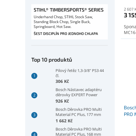
STIHL® TIMBERSPORTS® SERIES
2 607 
3 15
Underhand Chop, STIHL Stock Saw,
Standing Block Chop, Single Buck,
Spona
Springboard, Hot Saw.
MC16-
ŠEST DISCIPLÍN PRO JEDNOHO CHLAPA
Top 10 produktů
Pilový řetěz 1,3-3/8" PS3 44
čl.
306 Kč
Bosch Nástavec adaptéru
děrovky EXPERT Power
Change Plus, šestihranná
926 Kč
stopka 11 mm, 300 mm
Bosc
Bosch Děrovka PRO Multi
(2608902032)
PRO M
Material PC Plus, 177 mm
(2608594421)
1 662 Kč
(260
Bosch Děrovka PRO Multi
Material PC Plus, 168 mm