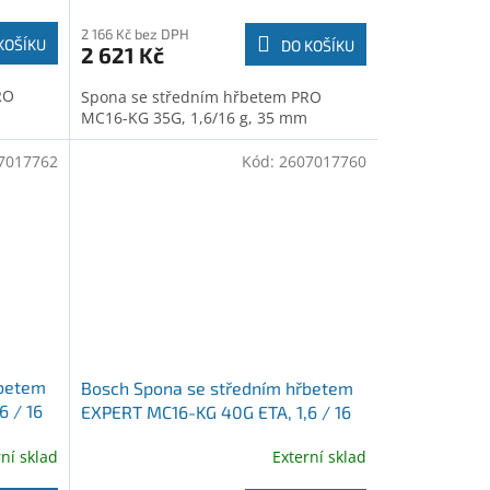
2 166 Kč bez DPH
KOŠÍKU
DO KOŠÍKU
2 621 Kč
RO
Spona se středním hřbetem PRO
MC16-KG 35G, 1,6/16 g, 35 mm
7017762
Kód:
2607017760
řbetem
Bosch Spona se středním hřbetem
6 / 16
EXPERT MC16-KG 40G ETA, 1,6 / 16
g, 40 mm (2607017760)
rní sklad
Externí sklad