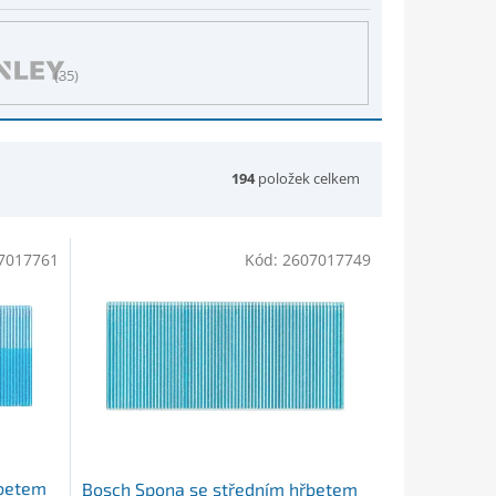
35
194
položek celkem
7017761
Kód:
2607017749
řbetem
Bosch Spona se středním hřbetem