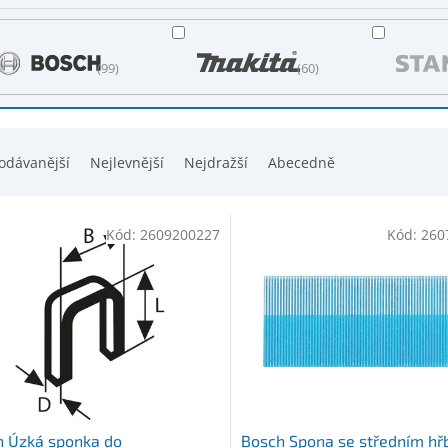
99
60
odávanější
Nejlevnější
Nejdražší
Abecedně
Kód:
2609200227
Kód:
260
h Úzká sponka do
Bosch Spona se středním h