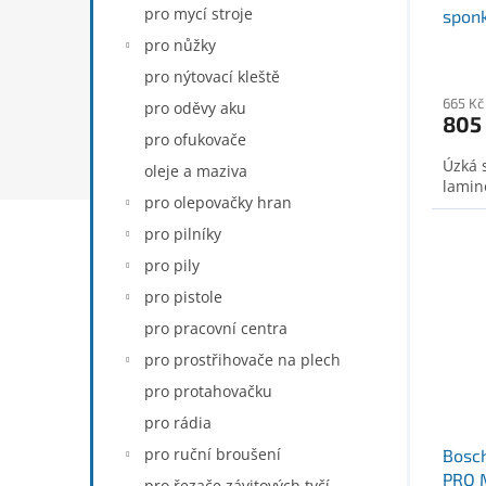
pro mycí stroje
sponk
(260
pro nůžky
pro nýtovací kleště
665 Kč
pro oděvy aku
805
pro ofukovače
Úzká 
oleje a maziva
lamin
pro olepovačky hran
pro pilníky
pro pily
pro pistole
pro pracovní centra
pro prostřihovače na plech
pro protahovačku
pro rádia
pro ruční broušení
Bosc
PRO M
pro řezače závitových tyčí