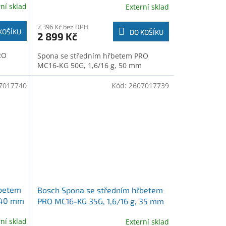
rní sklad
Externí sklad
2 396 Kč bez DPH
KOŠÍKU
DO KOŠÍKU
2 899 Kč
RO
Spona se středním hřbetem PRO
MC16-KG 50G, 1,6/16 g, 50 mm
7017740
Kód:
2607017739
řbetem
Bosch Spona se středním hřbetem
, 40 mm
PRO MC16-KG 35G, 1,6/16 g, 35 mm
(2607017739)
rní sklad
Externí sklad