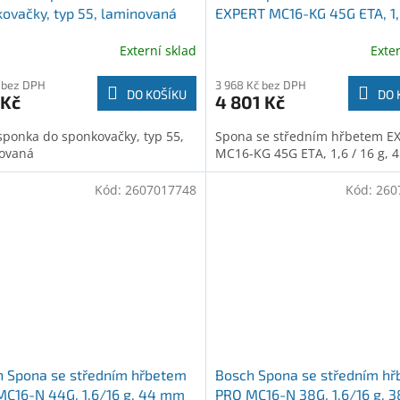
ovačky, typ 55, laminovaná
EXPERT MC16-KG 45G ETA, 1,
9200227)
g, 45 mm (2607017761)
Externí sklad
Exte
 bez DPH
3 968 Kč bez DPH
DO KOŠÍKU
DO 
 Kč
4 801 Kč
sponka do sponkovačky, typ 55,
Spona se středním hřbetem E
ovaná
MC16-KG 45G ETA, 1,6 / 16 g,
Kód:
2607017748
Kód:
260
h Spona se středním hřbetem
Bosch Spona se středním h
C16-N 44G, 1,6/16 g, 44 mm
PRO MC16-N 38G, 1,6/16 g, 