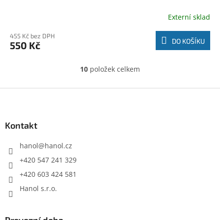
Externí sklad
455 Kč bez DPH
DO KOŠÍKU
550 Kč
10
položek celkem
O
v
l
Z
á
á
d
p
a
a
Kontakt
c
t
í
í
hanol
@
hanol.cz
p
r
+420 547 241 329
v
+420 603 424 581
k
y
Hanol s.r.o.
v
ý
p