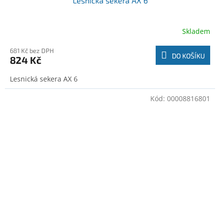
Lesnická sekera AX 6
Skladem
681 Kč bez DPH
DO KOŠÍKU
824 Kč
Lesnická sekera AX 6
Kód:
00008816801