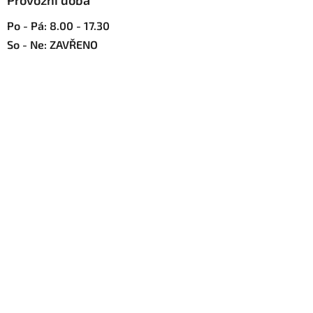
Provozní doba
i
s
Po - Pá: 8.00 - 17.30
u
So - Ne: ZAVŘENO