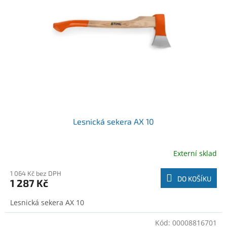
o
t
d
ů
u
k
t
ů
Lesnická sekera AX 10
Externí sklad
1 064 Kč bez DPH
DO KOŠÍKU
1 287 Kč
Lesnická sekera AX 10
Kód:
00008816701