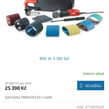
o
t
d
ů
u
k
t
ů
BSE 14-3 100 Set
Externí sklad
20 990 Kč bez DPH
DO KOŠÍKU
25 398 Kč
Satinýrka TRINOXFLEX v sadě
Kód:
471097FLEX