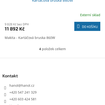
Kartáčová bruska 860W
Externí sklad
9 828 Kč bez DPH
DO KOŠÍKU
11 892 Kč
Makita - Kartáčová bruska 860W
4
položek celkem
O
v
l
Z
á
á
d
p
a
a
Kontakt
c
t
í
í
hanol
@
hanol.cz
p
r
+420 547 241 329
v
+420 603 424 581
k
y