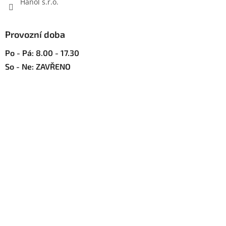
Hanol s.r.o.
v
ý
p
Provozní doba
i
s
Po - Pá: 8.00 - 17.30
u
So - Ne: ZAVŘENO