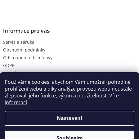
Informace pro vás
Servis a záruka
Obchodní podmínky
Odstoupení od smlouvy
GDPR
Kontakty
Používáme cookies, abychom Vám umožnili pohodlné
prohlížení webu a díky analýze provozu webu neustále
zlepšovali jeho funkce, výkon a použitelnost.
Více
Vytvořil Shoptet
informací
.
Nastavení
Copyright 2026
Hanol s.r.o.
. Všechna práva vyhrazena.
Upravit nastavení cookies
Souhlasím