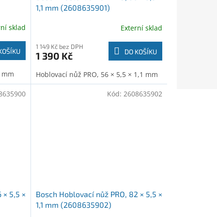
1,1 mm (2608635901)
rní sklad
Externí sklad
1 149 Kč bez DPH
KOŠÍKU
DO KOŠÍKU
1 390 Kč
 3 mm
Hoblovací nůž PRO, 56 × 5,5 × 1,1 mm
8635900
Kód:
2608635902
 × 5,5 ×
Bosch Hoblovací nůž PRO, 82 × 5,5 ×
1,1 mm (2608635902)