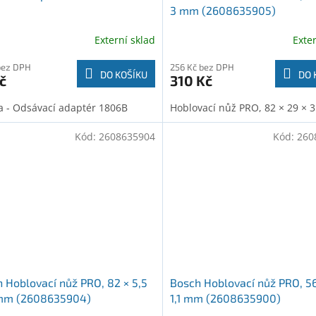
3 mm (2608635905)
Externí sklad
Exte
bez DPH
256 Kč bez DPH
DO KOŠÍKU
DO 
č
310 Kč
a - Odsávací adaptér 1806B
Hoblovací nůž PRO, 82 × 29 ×
Kód:
2608635904
Kód:
260
 Hoblovací nůž PRO, 82 × 5,5
Bosch Hoblovací nůž PRO, 56
1 mm (2608635904)
1,1 mm (2608635900)