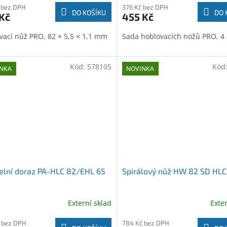
 bez DPH
376 Kč bez DPH
DO KOŠÍKU
DO 
Kč
455 Kč
vací nůž PRO, 82 × 5,5 × 1,1 mm
Sada hoblovacích nožů PRO, 4 
Kód:
578105
Kód
NKA
NOVINKA
elní doraz PA-HLC 82/EHL 65
Spirálový nůž HW 82 SD HLC
Externí sklad
Exte
 bez DPH
784 Kč bez DPH