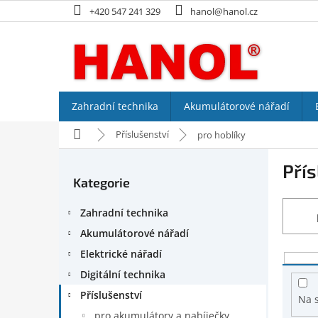
Přejít
+420 547 241 329
hanol@hanol.cz
na
obsah
Zahradní technika
Akumulátorové nářadí
Domů
Příslušenství
pro hoblíky
P
Přís
o
Kategorie
Přeskočit
s
kategorie
t
Zahradní technika
r
a
Akumulátorové nářadí
n
Elektrické nářadí
V
n
ý
Digitální technika
í
p
p
Příslušenství
Na 
i
a
pro akumulátory a nabíječky