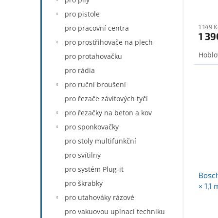
pro pistole
1 149 
pro pracovní centra
1 39
pro prostřihovače na plech
Hoblo
pro protahovačku
pro rádia
pro ruční broušení
pro řezače závitových tyčí
pro řezačky na beton a kov
pro sponkovačky
pro stoly multifunkční
pro svítilny
pro systém Plug-it
Bosch
pro škrabky
× 1,1
pro utahováky rázové
pro vakuovou upínací techniku