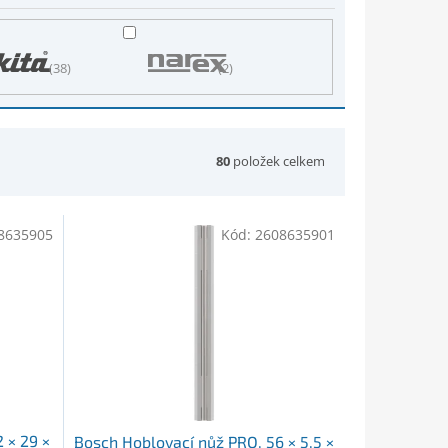
38
2
80
položek celkem
8635905
Kód:
2608635901
 × 29 ×
Bosch Hoblovací nůž PRO, 56 × 5,5 ×