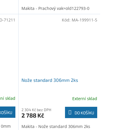
Makita - Prachový vak=old122793-0
D-71211
Kód:
MA-199911-5
Nože standard 306mm 2ks
rní sklad
Externí sklad
2 304 Kč bez DPH
KOŠÍKU
DO KOŠÍKU
2 788 Kč
 110mm
Makita - Nože standard 306mm 2ks