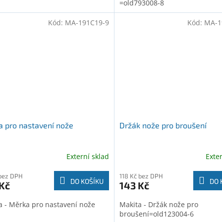
=old793008-8
Kód:
MA-191C19-9
Kód:
MA-1
 pro nastavení nože
Držák nože pro broušení
Externí sklad
Exte
bez DPH
118 Kč bez DPH
DO KOŠÍKU
DO 
Kč
143 Kč
a - Měrka pro nastavení nože
Makita - Držák nože pro
broušení=old123004-6