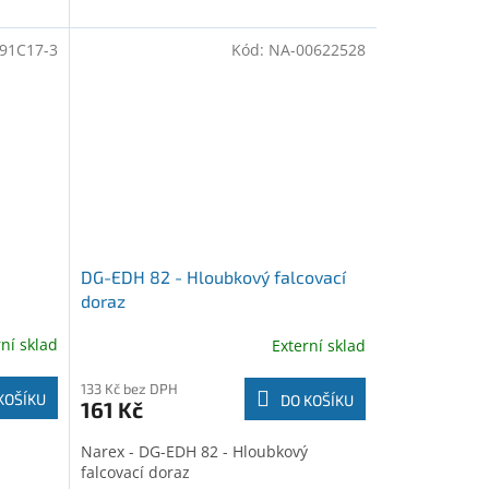
91C17-3
Kód:
NA-00622528
DG-EDH 82 - Hloubkový falcovací
doraz
rní sklad
Externí sklad
133 Kč bez DPH
KOŠÍKU
DO KOŠÍKU
161 Kč
Narex - DG-EDH 82 - Hloubkový
falcovací doraz