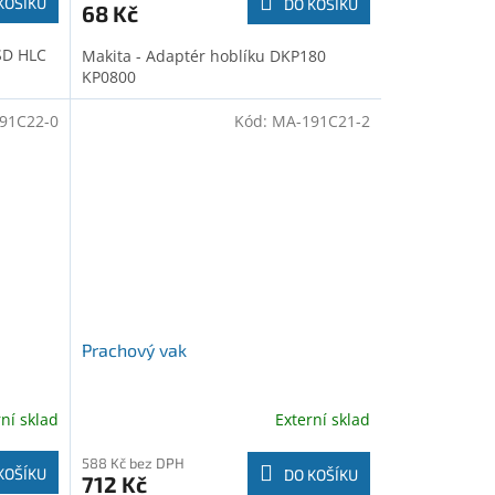
KOŠÍKU
DO KOŠÍKU
68 Kč
 SD HLC
Makita - Adaptér hoblíku DKP180
KP0800
91C22-0
Kód:
MA-191C21-2
Prachový vak
rní sklad
Externí sklad
588 Kč bez DPH
KOŠÍKU
DO KOŠÍKU
712 Kč