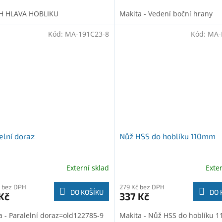
H HLAVA HOBLIKU
Makita - Vedení boční hrany
Kód:
MA-191C23-8
Kód:
MA-
elní doraz
Nůž HSS do hoblíku 110mm
Externí sklad
Exte
 bez DPH
279 Kč bez DPH
DO KOŠÍKU
DO 
Kč
337 Kč
a - Paralelní doraz=old122785-9
Makita - Nůž HSS do hoblíku