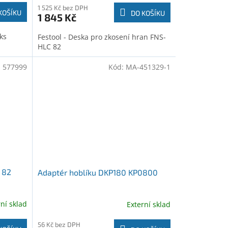
1 525 Kč bez DPH
KOŠÍKU
DO KOŠÍKU
1 845 Kč
ks
Festool - Deska pro zkosení hran FNS-
HLC 82
:
577999
Kód:
MA-451329-1
 82
Adaptér hoblíku DKP180 KP0800
rní sklad
Externí sklad
56 Kč bez DPH