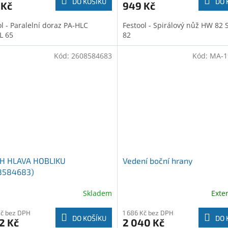
DO KOŠÍKU
DO 
 Kč
949 Kč
l - Paralelní doraz PA-HLC
Festool - Spirálový nůž HW 82
L 65
82
Kód:
2608584683
Kód:
MA-1
H HLAVA HOBLIKU
Vedení boční hrany
8584683)
Skladem
Exte
Kč bez DPH
1 686 Kč bez DPH
DO KOŠÍKU
DO 
2 Kč
2 040 Kč