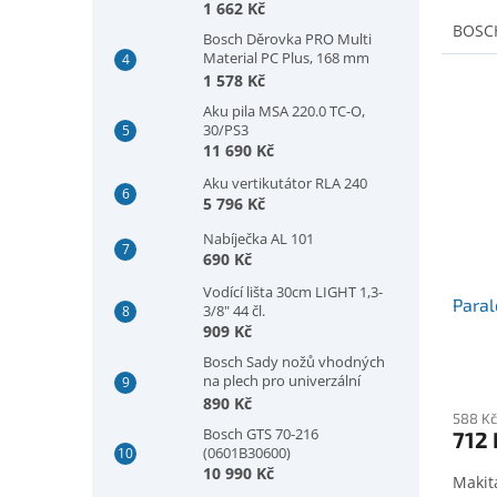
(2608594421)
1 662 Kč
BOSC
Bosch Děrovka PRO Multi
Material PC Plus, 168 mm
(2608594420)
1 578 Kč
Aku pila MSA 220.0 TC-O,
30/PS3
11 690 Kč
Aku vertikutátor RLA 240
5 796 Kč
Nabíječka AL 101
690 Kč
Vodící lišta 30cm LIGHT 1,3-
Paral
3/8" 44 čl.
909 Kč
Bosch Sady nožů vhodných
na plech pro univerzální
nůžky GSC 2.8, plech, 5 kusů
890 Kč
(2607010025)
588 Kč
Bosch GTS 70-216
712 
(0601B30600)
10 990 Kč
Makit