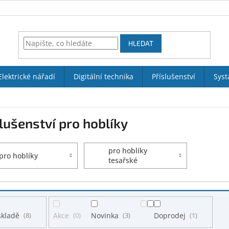
HLEDAT
Elektrické nářadí
Digitální technika
Příslušenství
Syst
lušenství pro hoblíky
pro hoblíky
pro hoblíky
tesařské
skladě
8
Akce
0
Novinka
3
Doprodej
1