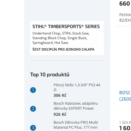
660
Festoo
82/EH
STIHL® TIMBERSPORTS® SERIES
Underhand Chop, STIHL Stock Saw,
Standing Block Chop, Single Buck,
Springboard, Hot Saw.
ŠEST DISCIPLÍN PRO JEDNOHO CHLAPA
Top 10 produktů
Pilový řetěz 1,3-3/8" PS3 44
čl.
BOSC
306 Kč
(260
Bosch Nástavec adaptéru
děrovky EXPERT Power
Change Plus, šestihranná
926 Kč
stopka 11 mm, 300 mm
Bosch Děrovka PRO Multi
1 324 
(2608902032)
1 60
Material PC Plus, 177 mm