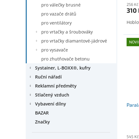
256 Kč
pro válečky brusné
310 
pro vazače drátů
Hoblo
pro ventilátory
pro vrtačky a šroubováky
pro vrtačky diamantové-jádrové
NOVI
pro vysavače
pro zhutňovače betonu
Systainer, L-BOXX®, kufry
Ruční nářadí
Reklamní předměty
Stlačený vzduch
Vybavení dílny
Paral
BAZAR
Značky
545 Kč