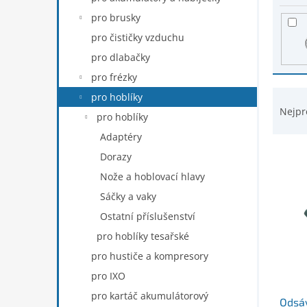
s
n
p
pro brusky
e
r
pro čističky vzduchu
l
o
pro dlabačky
d
u
pro frézky
k
Ř
pro hoblíky
t
a
Nejpr
pro hoblíky
ů
z
Adaptéry
e
n
Dorazy
í
Nože a hoblovací hlavy
p
Sáčky a vaky
r
o
Ostatní příslušenství
d
pro hoblíky tesařské
u
pro hustiče a kompresory
k
t
pro IXO
ů
pro kartáč akumulátorový
Odsáv