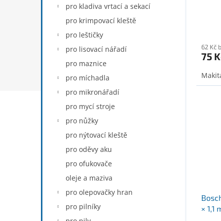
pro kladiva vrtací a sekací
pro krimpovací kleště
pro leštičky
62 Kč 
pro lisovací nářadí
75 K
pro maznice
Makit
pro míchadla
pro mikronářadí
pro mycí stroje
pro nůžky
pro nýtovací kleště
pro oděvy aku
pro ofukovače
oleje a maziva
pro olepovačky hran
Bosch
pro pilníky
× 1,
pro pily