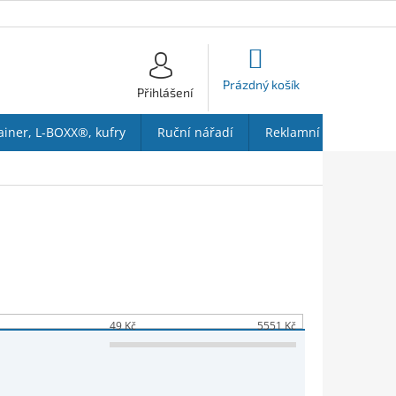
NÁKUPNÍ
KOŠÍK
Prázdný košík
Přihlášení
ainer, L-BOXX®, kufry
Ruční nářadí
Reklamní předměty
49
Kč
5551
Kč