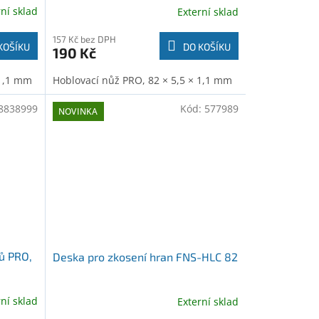
rní sklad
Externí sklad
157 Kč bez DPH
KOŠÍKU
DO KOŠÍKU
190 Kč
 1,1 mm
Hoblovací nůž PRO, 82 × 5,5 × 1,1 mm
8838999
Kód:
577989
NOVINKA
ů PRO,
Deska pro zkosení hran FNS-HLC 82
rní sklad
Externí sklad