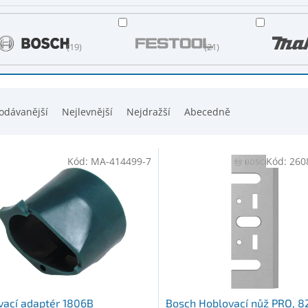
19
21
odávanější
Nejlevnější
Nejdražší
Abecedně
Kód:
MA-414499-7
Kód:
260
ací adaptér 1806B
Bosch Hoblovací nůž PRO, 82