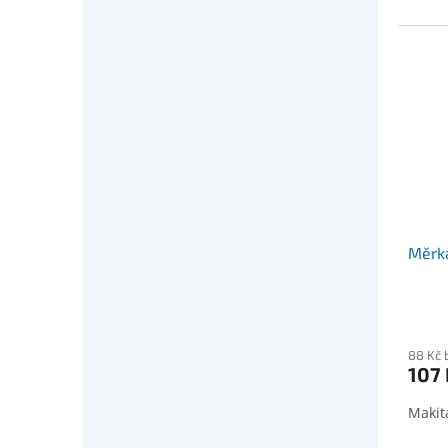
Měrka
88 Kč 
107 
Makit