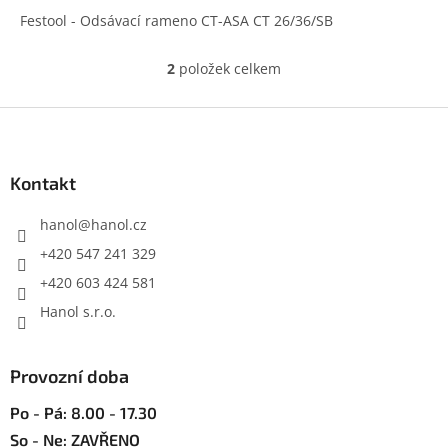
Festool - Odsávací rameno CT-ASA CT 26/36/SB
2
položek celkem
O
v
l
Z
á
á
d
p
a
a
Kontakt
c
t
í
í
hanol
@
hanol.cz
p
r
+420 547 241 329
v
+420 603 424 581
k
y
Hanol s.r.o.
v
ý
p
Provozní doba
i
s
Po - Pá: 8.00 - 17.30
u
So - Ne: ZAVŘENO