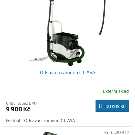
o
t
d
ů
u
k
t
ů
Odsávací rameno CT-ASA
Externí sklad
8 188 Kč bez DPH
DO KOŠÍKU
9 908 Kč
Festool - Odsávací rameno CT-ASA
Kód:
496372