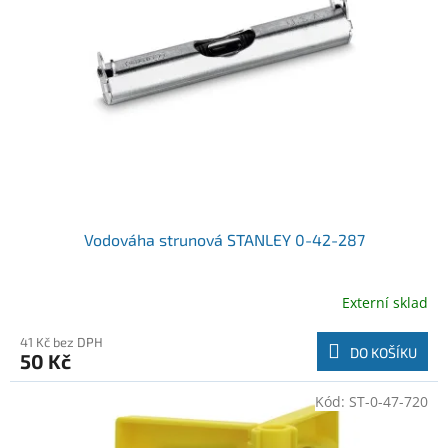
o
t
d
ů
u
k
t
ů
Vodováha strunová STANLEY 0-42-287
Externí sklad
41 Kč bez DPH
DO KOŠÍKU
50 Kč
Kód:
ST-0-47-720