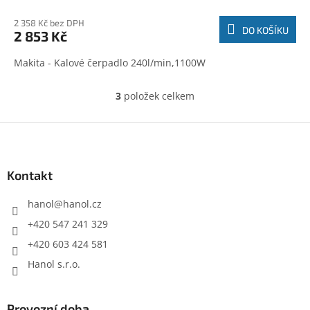
2 358 Kč bez DPH
DO KOŠÍKU
2 853 Kč
Makita - Kalové čerpadlo 240l/min,1100W
3
položek celkem
O
v
l
Z
á
á
d
p
a
a
Kontakt
c
t
í
í
hanol
@
hanol.cz
p
r
+420 547 241 329
v
+420 603 424 581
k
y
Hanol s.r.o.
v
ý
p
Provozní doba