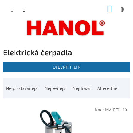
Přejít
NÁKUP
na
obsah
KOŠÍK
Elektrická čerpadla
V
OTEVŘÍT FILTR
ý
p
Ř
i
a
Nejprodávanější
Nejlevnější
Nejdražší
Abecedně
s
z
p
e
r
n
o
Kód:
MA-PF1110
í
d
p
u
r
k