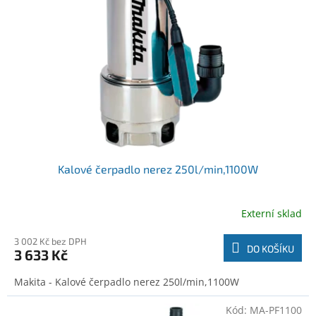
o
t
d
ů
u
k
t
ů
Kalové čerpadlo nerez 250l/min,1100W
Externí sklad
3 002 Kč bez DPH
DO KOŠÍKU
3 633 Kč
Makita - Kalové čerpadlo nerez 250l/min,1100W
Kód:
MA-PF1100