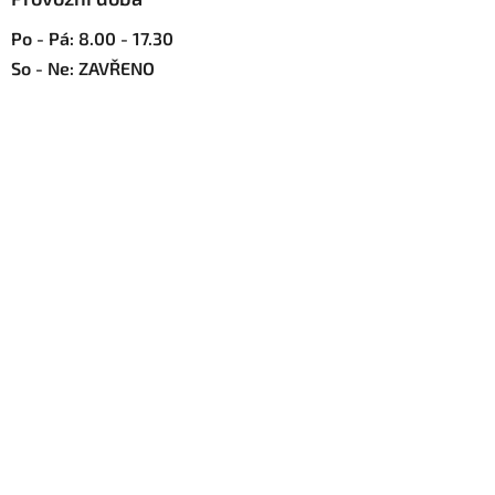
i
s
Po - Pá: 8.00 - 17.30
u
So - Ne: ZAVŘENO