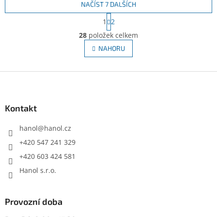
NAČÍST 7 DALŠÍCH
S
1
2
t
O
r
28
položek celkem
v
á
l
NAHORU
n
á
k
d
o
v
Z
a
á
c
á
n
í
p
í
p
a
Kontakt
r
t
v
í
hanol
@
hanol.cz
k
y
+420 547 241 329
v
+420 603 424 581
ý
p
Hanol s.r.o.
i
s
u
Provozní doba