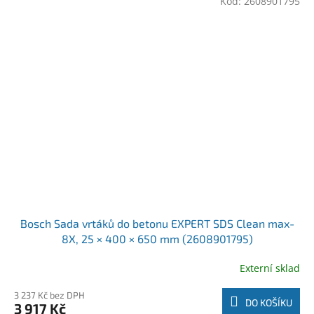
Kód:
2608901795
Bosch Sada vrtáků do betonu EXPERT SDS Clean max-
8X, 25 × 400 × 650 mm (2608901795)
Externí sklad
3 237 Kč bez DPH
DO KOŠÍKU
3 917 Kč