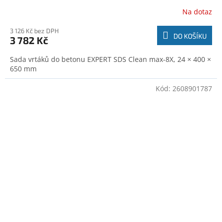
Na dotaz
3 126 Kč bez DPH
DO KOŠÍKU
3 782 Kč
Sada vrtáků do betonu EXPERT SDS Clean max-8X, 24 × 400 ×
650 mm
Kód:
2608901787