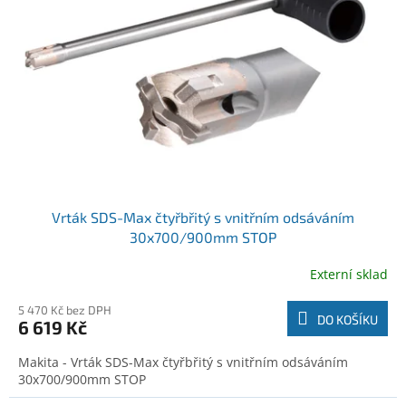
o
t
d
ů
u
k
t
ů
Vrták SDS-Max čtyřbřitý s vnitřním odsáváním
30x700/900mm STOP
Externí sklad
5 470 Kč bez DPH
DO KOŠÍKU
6 619 Kč
Makita - Vrták SDS-Max čtyřbřitý s vnitřním odsáváním
30x700/900mm STOP