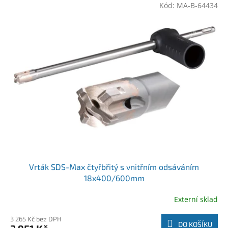
Kód:
MA-B-64434
Vrták SDS-Max čtyřbřitý s vnitřním odsáváním
18x400/600mm
Externí sklad
3 265 Kč bez DPH
DO KOŠÍKU