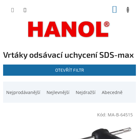
Přejít
NÁKUP
na
obsah
KOŠÍK
Vrtáky odsávací uchycení SDS-max
V
OTEVŘÍT FILTR
ý
p
Ř
i
a
Nejprodávanější
Nejlevnější
Nejdražší
Abecedně
s
z
p
e
r
n
o
Kód:
MA-B-64515
í
d
p
u
r
k