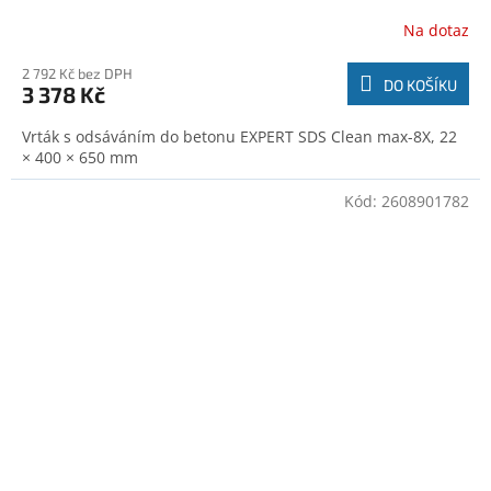
Na dotaz
2 792 Kč bez DPH
DO KOŠÍKU
3 378 Kč
Vrták s odsáváním do betonu EXPERT SDS Clean max-8X, 22
× 400 × 650 mm
Kód:
2608901782