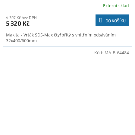
Externí sklad
4 397 Kč bez DPH
DO KOŠÍKU
5 320 Kč
Makita - Vrták SDS-Max čtyřbřitý s vnitřním odsáváním
32x400/600mm
Kód:
MA-B-64484