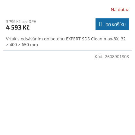
Na dotaz
3 796 Kč bez DPH
DO KOŠÍKU
4 593 Kč
Vrták s odsáváním do betonu EXPERT SDS Clean max-8X, 32
× 400 × 650 mm
Kód:
2608901808