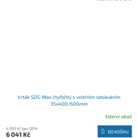
Vrták SDS-Max čtyřbřitý s vnitřním odsáváním
35x400/600mm
Externí sklad
4 993 Kč bez DPH
DO KOŠÍKU
6 041 Kč