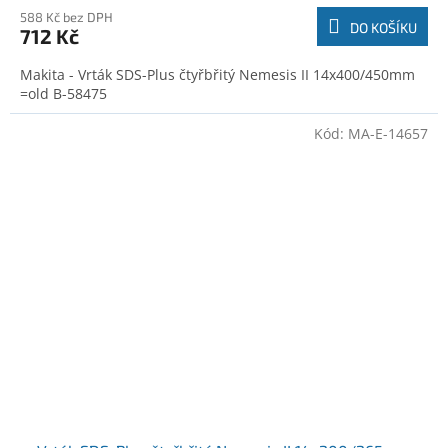
588 Kč bez DPH
DO KOŠÍKU
712 Kč
Makita - Vrták SDS-Plus čtyřbřitý Nemesis II 14x400/450mm
=old B-58475
Kód:
MA-E-14657