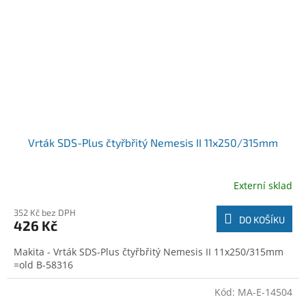
Vrták SDS-Plus čtyřbřitý Nemesis II 11x250/315mm
Externí sklad
352 Kč bez DPH
DO KOŠÍKU
426 Kč
Makita - Vrták SDS-Plus čtyřbřitý Nemesis II 11x250/315mm
=old B-58316
Kód:
MA-E-14504