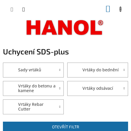
Přejít
NÁKUP
na
obsah
KOŠÍK
Uchycení SDS-plus
Sady vrtáků
Vrtáky do bednění
Vrtáky do betonu a
Vrtáky odsávací
kamene
Vrtáky Rebar
Cutter
V
OTEVŘÍT FILTR
ý