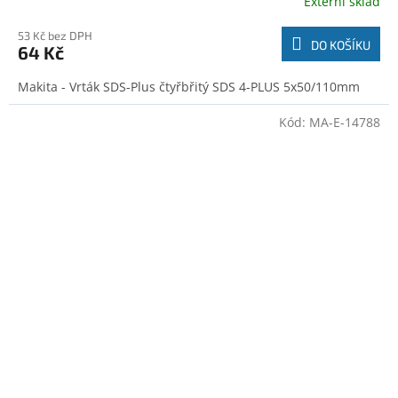
Externí sklad
53 Kč bez DPH
DO KOŠÍKU
64 Kč
Makita - Vrták SDS-Plus čtyřbřitý SDS 4-PLUS 5x50/110mm
Kód:
MA-E-14788