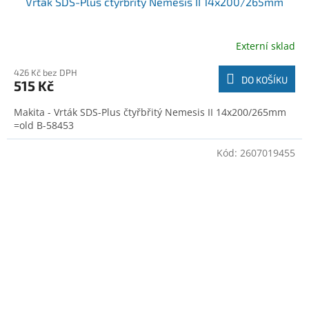
Vrták SDS-Plus čtyřbřitý Nemesis II 14x200/265mm
Externí sklad
426 Kč bez DPH
DO KOŠÍKU
515 Kč
Makita - Vrták SDS-Plus čtyřbřitý Nemesis II 14x200/265mm
=old B-58453
Kód:
2607019455