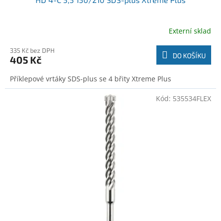
Externí sklad
335 Kč bez DPH
DO KOŠÍKU
405 Kč
Příklepové vrtáky SDS-plus se 4 břity Xtreme Plus
Kód:
535534FLEX