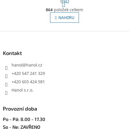
1
42
t
O
r
864
položek celkem
v
á
l
NAHORU
n
á
k
d
o
v
Z
a
á
c
á
n
í
p
í
p
a
Kontakt
r
t
v
í
hanol
@
hanol.cz
k
y
+420 547 241 329
v
+420 603 424 581
ý
p
Hanol s.r.o.
i
s
u
Provozní doba
Po - Pá: 8.00 - 17.30
So - Ne: ZAVŘENO