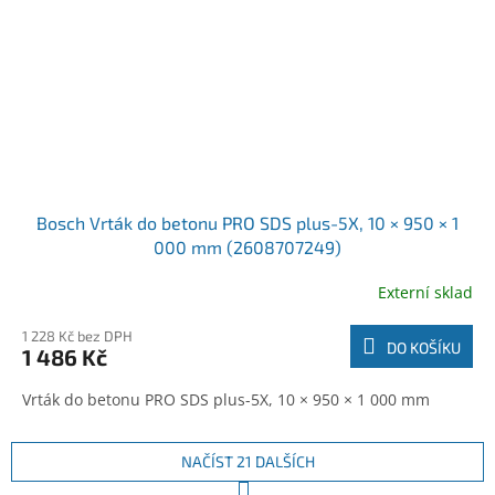
Bosch Vrták do betonu PRO SDS plus-5X, 10 × 950 × 1
000 mm (2608707249)
Externí sklad
1 228 Kč bez DPH
DO KOŠÍKU
1 486 Kč
Vrták do betonu PRO SDS plus-5X, 10 × 950 × 1 000 mm
NAČÍST 21 DALŠÍCH
S