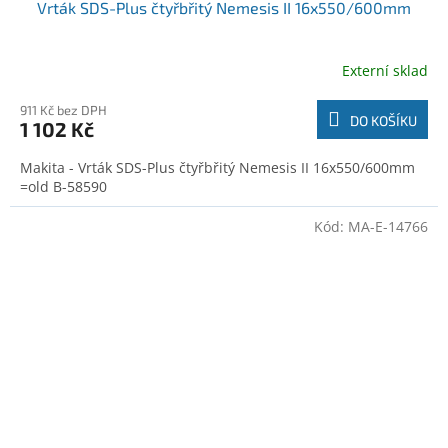
Vrták SDS-Plus čtyřbřitý Nemesis II 16x550/600mm
Externí sklad
911 Kč bez DPH
DO KOŠÍKU
1 102 Kč
Makita - Vrták SDS-Plus čtyřbřitý Nemesis II 16x550/600mm
=old B-58590
Kód:
MA-E-14766