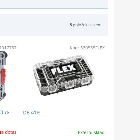
5
položek celkem
7017737
Kód:
530535FLEX
Click
DB 41 E
Na dotaz
Externí sklad