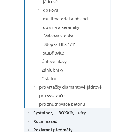
jádrové
do kovu
multimaterial a obklad
do skla a keramiky
Válcová stopka
Stopka HEX 1/4"
stupňovité
Úhlové hlavy
Záhlubníky
Ostatní
pro vrtačky diamantové-jádrové
pro vysavače
pro zhutňovače betonu
Systainer, L-BOXX®, kufry
Ruční nářadí
Reklamní předměty