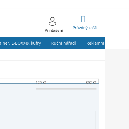
NÁKUPNÍ
KOŠÍK
Prázdný košík
Přihlášení
ainer, L-BOXX®, kufry
Ruční nářadí
Reklamní předměty
129
Kč
392
Kč