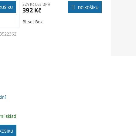
324 Kč bez DPH
KOŠÍKU
DO KOŠÍKU
392 Kč
Bitset Box
8522362
dní
rní sklad
KOŠÍKU