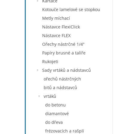
Kartáče
Kotouče lamelové se stopkou
Metly míchací
Nástavce FlexiClick
Nástavce FLEX
Ořechy nástrčné 1/4"
Papíry brusné a talíře
Rukojeti
Sady vrtáků a nádstavců
ořechů nástrčných
bitů a nádstavců
vrtáků
do betonu
diamantové
do dřeva
frézovacích a rašplí