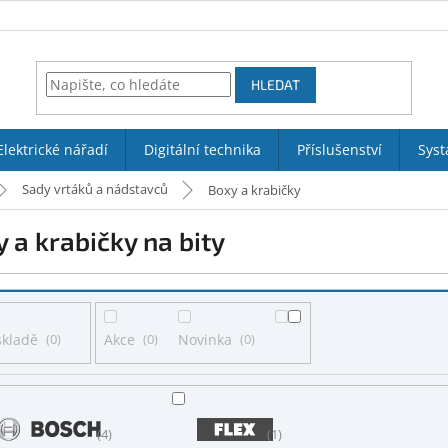
HLEDAT
Elektrické nářadí
Digitální technika
Příslušenství
Syst
Sady vrtáků a nádstavců
Boxy a krabičky
 a krabičky na bity
skladě
0
Akce
0
Novinka
0
4
1