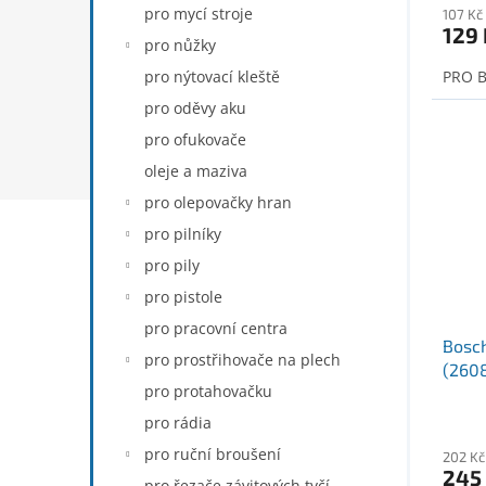
pro mycí stroje
107 Kč
129 
pro nůžky
pro nýtovací kleště
PRO B
pro oděvy aku
pro ofukovače
oleje a maziva
pro olepovačky hran
pro pilníky
pro pily
pro pistole
pro pracovní centra
Bosch
pro prostřihovače na plech
(260
pro protahovačku
pro rádia
pro ruční broušení
202 Kč
245
pro řezače závitových tyčí