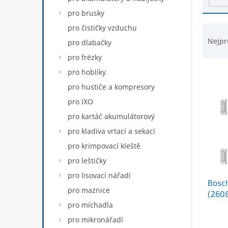
d
n
pro brusky
u
e
k
Ř
pro čističky vzduchu
l
t
a
Nejpr
pro dlabačky
ů
z
pro frézky
e
n
pro hoblíky
í
pro hustiče a kompresory
p
pro IXO
r
pro kartáč akumulátorový
o
d
pro kladiva vrtací a sekací
u
pro krimpovací kleště
k
pro leštičky
t
ů
pro lisovací nářadí
Bosc
pro maznice
(260
pro míchadla
pro mikronářadí