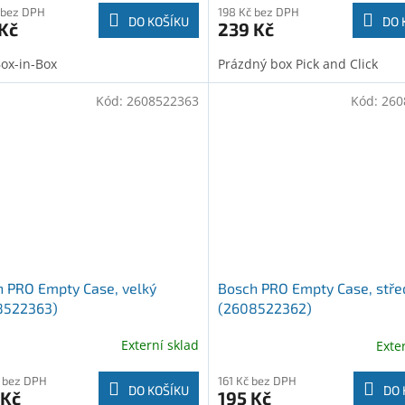
 bez DPH
198 Kč bez DPH
DO KOŠÍKU
DO 
Kč
239 Kč
ox-in-Box
Prázdný box Pick and Click
Kód:
2608522363
Kód:
260
 PRO Empty Case, velký
Bosch PRO Empty Case, stře
8522363)
(2608522362)
Externí sklad
Exte
 bez DPH
161 Kč bez DPH
DO KOŠÍKU
DO 
 Kč
195 Kč