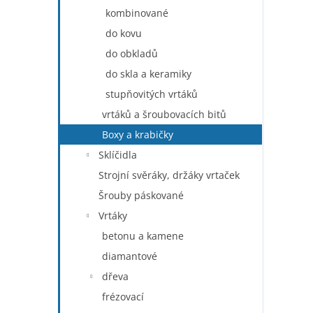
kombinované
do kovu
do obkladů
do skla a keramiky
stupňovitých vrtáků
vrtáků a šroubovacích bitů
Boxy a krabičky
Sklíčidla
Strojní svěráky, držáky vrtaček
Šrouby páskované
Vrtáky
betonu a kamene
diamantové
dřeva
frézovací