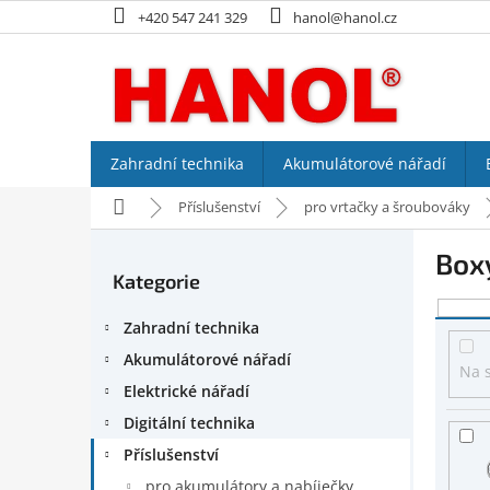
Přejít
+420 547 241 329
hanol@hanol.cz
na
obsah
Zahradní technika
Akumulátorové nářadí
Domů
Příslušenství
pro vrtačky a šroubováky
P
Boxy
o
Kategorie
Přeskočit
s
kategorie
V
t
Zahradní technika
ý
r
p
a
Akumulátorové nářadí
Na 
i
n
Elektrické nářadí
s
n
Digitální technika
p
í
r
p
Příslušenství
o
a
pro akumulátory a nabíječky