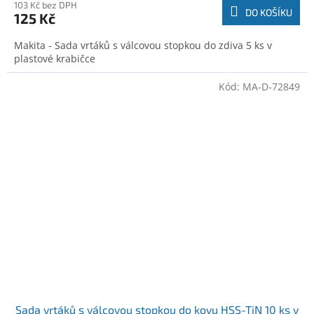
103 Kč bez DPH
DO KOŠÍKU
125 Kč
Makita - Sada vrtáků s válcovou stopkou do zdiva 5 ks v
plastové krabičce
Kód:
MA-D-72849
Sada vrtáků s válcovou stopkou do kovu HSS-TiN 10 ks v