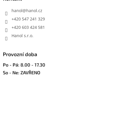
r
t
v
í
hanol
@
hanol.cz
k
y
+420 547 241 329
v
+420 603 424 581
ý
p
Hanol s.r.o.
i
s
u
Provozní doba
Po - Pá: 8.00 - 17.30
So - Ne: ZAVŘENO