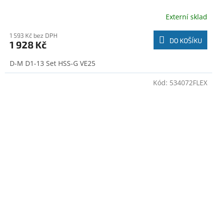
Externí sklad
1 593 Kč bez DPH
DO KOŠÍKU
1 928 Kč
D-M D1-13 Set HSS-G VE25
Kód:
534072FLEX