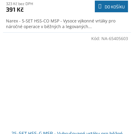
323 Kč bez DPH
DO KOŠÍKU
391 Kč
Narex - 5-SET HSS-CO MSP - Vysoce výkonné vrtáky pro
náročné operace v běžných a legovaných...
Kód:
NA-65405603
25-SET HSS-G MSP - Vybrušované vrtáky pro běžné