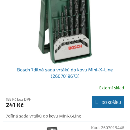
o
t
d
ů
u
k
t
ů
Bosch 7dílná sada vrtáků do kovu Mini-X-Line
(2607019673)
Externí sklad
199 Kč bez DPH
DO KOŠÍKU
241 Kč
7dílná sada vrtáků do kovu Mini-X-Line
Kód:
2607019446