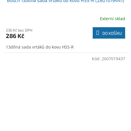
Bosch 13dílná sada vrtáků do kovu HSS-R (2607019441)
Externí sklad
236 Kč bez DPH
DO KOŠÍKU
286 Kč
13dílná sada vrtáků do kovu HSS-R
Kód:
2607019437