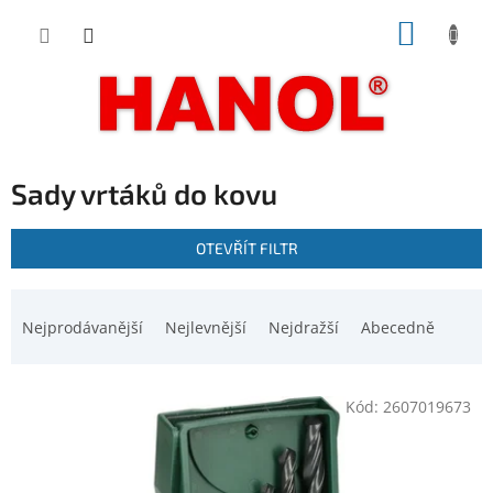
Přejít
NÁKUP
na
obsah
KOŠÍK
Sady vrtáků do kovu
V
OTEVŘÍT FILTR
ý
p
Ř
i
a
Nejprodávanější
Nejlevnější
Nejdražší
Abecedně
s
z
p
e
r
n
o
Kód:
2607019673
í
d
p
u
r
k