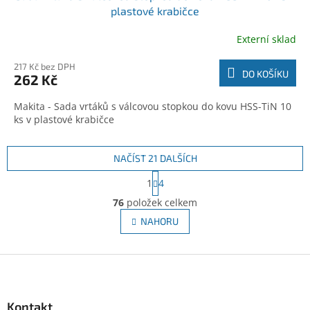
plastové krabičce
Externí sklad
217 Kč bez DPH
DO KOŠÍKU
262 Kč
Makita - Sada vrtáků s válcovou stopkou do kovu HSS-TiN 10
ks v plastové krabičce
NAČÍST 21 DALŠÍCH
S
1
4
t
O
r
76
položek celkem
v
á
l
NAHORU
n
á
k
d
o
v
Z
a
á
c
á
n
í
p
í
p
a
Kontakt