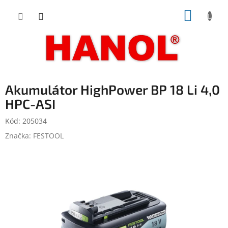
Přejít
NÁKUP
na
obsah
KOŠÍK
Akumulátor HighPower BP 18 Li 4,0
HPC-ASI
Kód:
205034
Značka:
FESTOOL