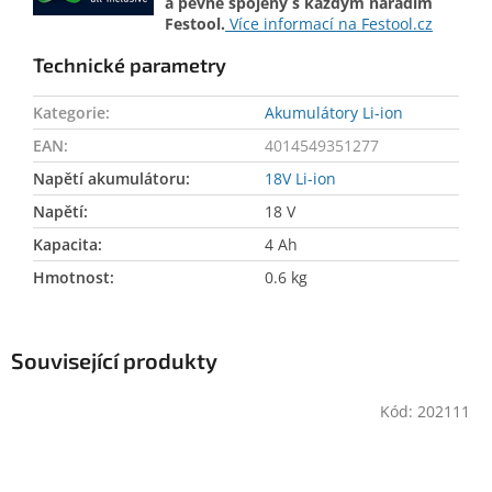
a pevně spojený s každým nářadím
Festool.
Více informací na Festool.cz
Technické parametry
Kategorie
:
Akumulátory Li-ion
EAN
:
4014549351277
Napětí akumulátoru
:
18V Li-ion
Napětí
:
18 V
Kapacita
:
4 Ah
Hmotnost
:
0.6 kg
Související produkty
Kód:
202111