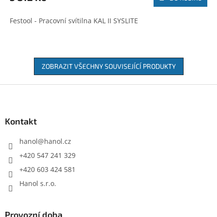
Festool - Pracovní svítilna KAL II SYSLITE
ZOBRAZIT VŠECHNY SOUVISEJÍCÍ PRODUKTY
Z
á
p
a
Kontakt
t
í
hanol
@
hanol.cz
+420 547 241 329
+420 603 424 581
Hanol s.r.o.
Provozní doba