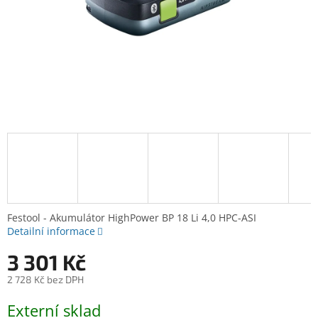
Festool - Akumulátor HighPower BP 18 Li 4,0 HPC-ASI
Detailní informace
3 301 Kč
2 728 Kč bez DPH
Měrná
Externí sklad
cena: