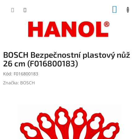
Přejít
NÁKUP
na
obsah
KOŠÍK
BOSCH Bezpečnostní plastový nůž
26 cm (F016800183)
Kód:
F016800183
Značka:
BOSCH