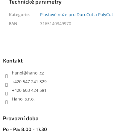
Technické parametry
Kategorie
:
Plastové nože pro DuroCut a PolyCut
EAN
:
3165140349970
Z
á
p
a
Kontakt
t
í
hanol
@
hanol.cz
+420 547 241 329
+420 603 424 581
Hanol s.r.o.
Provozní doba
Po - Pá: 8.00 - 17.30