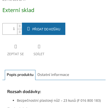
Měrná
Externí sklad
cena:
PŘIDAT DO KOŠÍKU
ZEPTAT SE
SDÍLET
Popis produktu
Ostatní informace
Rozsah dodávky:
Bezpečnostní plastový nůž – 23 kusů (F 016 800 183)