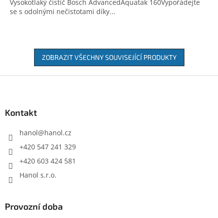
Vysokotlaký čistič Bosch AdvancedAquatak 160Vypořádejte
se s odolnými nečistotami díky...
ZOBRAZIT VŠECHNY SOUVISEJÍCÍ PRODUKTY
Z
á
p
a
Kontakt
t
í
hanol
@
hanol.cz
+420 547 241 329
+420 603 424 581
Hanol s.r.o.
Provozní doba