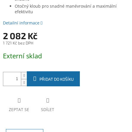
Otočný kloub pro snadné manévrování a maximální
efektivitu
Detailní informace
2 082 Kč
1 721 Kč bez DPH
Měrná
Externí sklad
cena:
PŘIDAT DO KOŠÍKU
ZEPTAT SE
SDÍLET