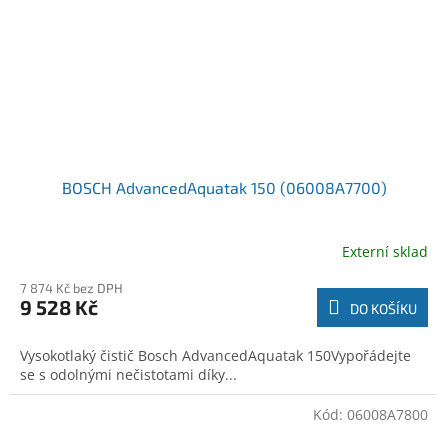
BOSCH AdvancedAquatak 150 (06008A7700)
Externí sklad
7 874 Kč bez DPH
9 528 Kč
DO KOŠÍKU
Vysokotlaký čistič Bosch AdvancedAquatak 150Vypořádejte
se s odolnými nečistotami díky...
Kód:
06008A7800