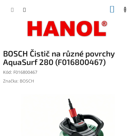
Přejít
NÁKUP
na
obsah
KOŠÍK
BOSCH Čistič na různé povrchy
AquaSurf 280 (F016800467)
Kód:
F016800467
Značka:
BOSCH