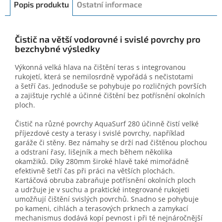
Popis produktu
Ostatní informace
Čistič na větší vodorovné i svislé povrchy pro
bezchybné výsledky
Výkonná velká hlava na čištění teras s integrovanou
rukojetí, která se nemilosrdně vypořádá s nečistotami
a šetří čas. Jednoduše se pohybuje po rozličných površích
a zajišťuje rychlé a účinné čištění bez potřísnění okolních
ploch.
Čistič na různé povrchy AquaSurf 280 účinně čistí velké
příjezdové cesty a terasy i svislé povrchy, například
garáže či stěny. Bez námahy se drží nad čištěnou plochou
a odstraní řasy, lišejník a mech během několika
okamžiků. Díky 280mm široké hlavě také mimořádně
efektivně šetří čas při práci na větších plochách.
Kartáčová obruba zabraňuje potřísnění okolních ploch
a udržuje je v suchu a praktické integrované rukojeti
umožňují čištění svislých povrchů. Snadno se pohybuje
po kameni, cihlách a terasových prknech a zamykací
mechanismus dodává kopí pevnost i při té nejnáročnější