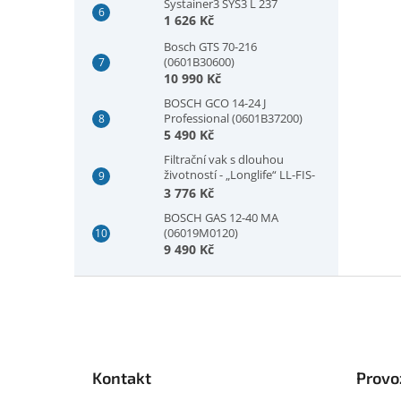
Systainer3 SYS3 L 237
1 626 Kč
Bosch GTS 70-216
(0601B30600)
10 990 Kč
BOSCH GCO 14-24 J
Professional (0601B37200)
5 490 Kč
Filtrační vak s dlouhou
životností - „Longlife“ LL-FIS-
CT MINI/MIDI-2/CT15
3 776 Kč
BOSCH GAS 12-40 MA
(06019M0120)
9 490 Kč
Z
á
p
a
t
Kontakt
Provo
í