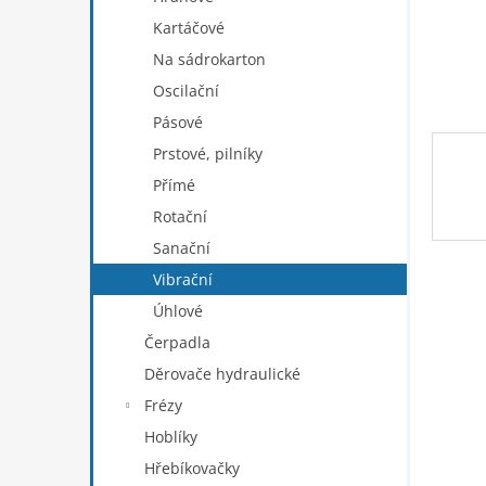
n
Kartáčové
e
Na sádrokarton
l
Oscilační
Pásové
Prstové, pilníky
Přímé
Rotační
Sanační
Vibrační
Úhlové
Čerpadla
Děrovače hydraulické
Frézy
Hoblíky
Hřebíkovačky