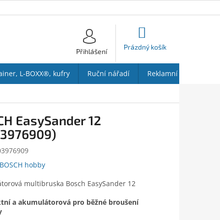
NÁKUPNÍ
KOŠÍK
Prázdný košík
Přihlášení
ainer, L-BOXX®, kufry
Ruční nářadí
Reklamní předměty
H EasySander 12
03976909)
03976909
BOSCH hobby
torová multibruska Bosch EasySander 12
ní a akumulátorová pro běžné broušení
y