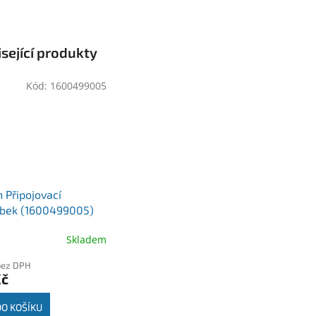
sející produkty
Kód:
1600499005
 Připojovací
ubek (1600499005)
Skladem
bez DPH
Kč
DO KOŠÍKU