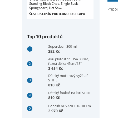
Standing Block Chop, Single Buck,
Springboard, Hot Saw.
Připo
ŠEST DISCIPLÍN PRO JEDNOHO CHLAPA
Top 10 produktů
Superclean 300 ml
252 Kč
Aku plotostřih HSA 30 set,
řezná délka 45cm/18"
3 654 Kč
Dětský motorový vyžínač
STIHL
810 Kč
Dětský foukač na listí STIHL
810 Kč
Popruh ADVANCE X-TREEm
2 970 Kč