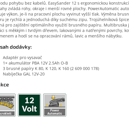
odu pohybu bez kabelů. EasySander 12 s ergonomickou konstrukcí
hy zvládá rohy, okraje i menší rovné plochy. PowerAutomatic aut
uje výkon, je-li na pracovní plochu vyvinut vyšší tlak. Výměna brus
ru je rychlá a jednoduchá díky suchému zipu. Trojúhelníková špice 
ná pro zajištění optimálního využití brusného papíru. Multibruska 
áci s měkkým i tvrdým dřevem, lakovanými a natřenými povrchy, k
menem a hodí se na opracování rámů, lavic a menšího nábytku.
sah dodávky:
Adaptér pro vysavač
1× akumulátor PBA 12V 2.5Ah O-B
3 brusné papíry K 80, K 120, K 160 (2 609 000 178)
Nabíječka GAL 12V-20
nkce