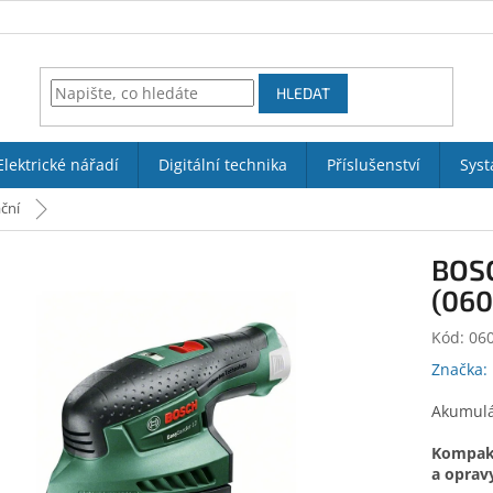
HLEDAT
Elektrické nářadí
Digitální technika
Příslušenství
Syst
ční
BOSC
(06
Kód:
06
Značka:
Akumulá
Kompakt
a oprav