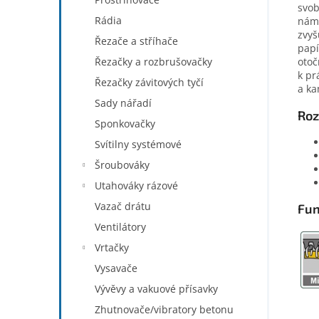
svob
Rádia
náma
zvyš
Řezače a stříhače
papí
otoč
Řezačky a rozbrušovačky
k pr
Řezačky závitových tyčí
a ka
Sady nářadí
Roz
Sponkovačky
Svítilny systémové
Šroubováky
Utahováky rázové
Vazač drátu
Fu
Ventilátory
Vrtačky
Vysavače
Vývěvy a vakuové přísavky
Zhutnovače/vibratory betonu