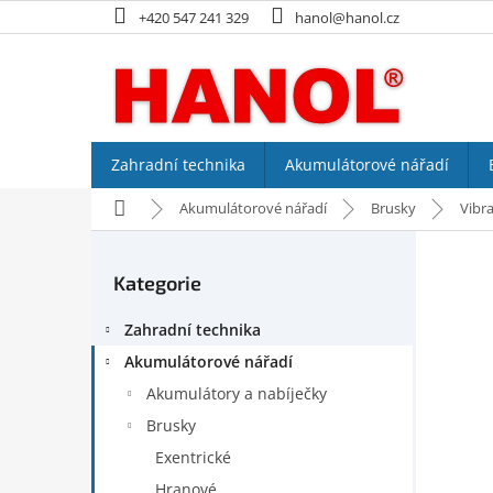
Přejít
+420 547 241 329
hanol@hanol.cz
na
obsah
Zahradní technika
Akumulátorové nářadí
Domů
Akumulátorové nářadí
Brusky
Vibra
P
o
Kategorie
Přeskočit
s
kategorie
t
Zahradní technika
r
a
Akumulátorové nářadí
n
Akumulátory a nabíječky
n
Brusky
í
p
Exentrické
a
Hranové