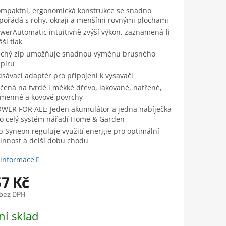
mpaktní, ergonomická konstrukce se snadno
pořádá s rohy, okraji a menšími rovnými plochami
werAutomatic intuitivně zvýší výkon, zaznamená-li
šší tlak
chý zip umožňuje snadnou výměnu brusného
píru
sávací adaptér pro připojení k vysavači
čená na tvrdé i měkké dřevo, lakované, natřené,
menné a kovové povrchy
WER FOR ALL: Jeden akumulátor a jedna nabíječka
o celý systém nářadí Home & Garden
p Syneon reguluje využití energie pro optimální
innost a delší dobu chodu
 informace
57 Kč
 bez DPH
ní sklad