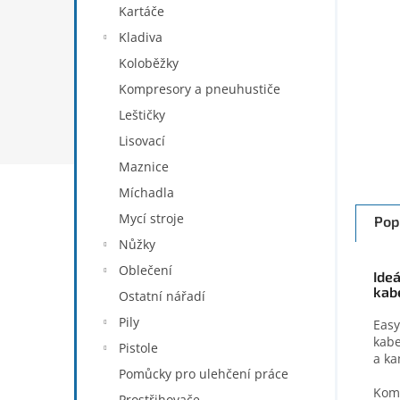
Kartáče
Kladiva
Koloběžky
Kompresory a pneuhustiče
Leštičky
Lisovací
Maznice
Míchadla
Mycí stroje
Pop
Nůžky
Oblečení
Ideá
kab
Ostatní nářadí
Pily
Easy
kabe
Pistole
a ka
Pomůcky pro ulehčení práce
Komp
Prostřihovače