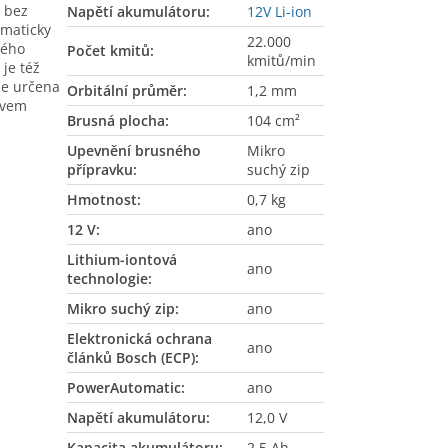
 bez
Napětí akumulátoru
:
12V Li-ion
omaticky
22.000
ného
Počet kmitů
:
kmitů/min
je též
je určena
Orbitální průměr
:
1,2 mm
ovem
Brusná plocha
:
104 cm²
Upevnění brusného
Mikro
přípravku
:
suchý zip
Hmotnost
:
0,7 kg
12 V
:
ano
Lithium-iontová
ano
technologie
:
Mikro suchý zip
:
ano
Elektronická ochrana
ano
článků Bosch (ECP)
:
PowerAutomatic
:
ano
Napětí akumulátoru
:
12,0 V
Kapacita akumulátoru
:
2,5 Ah