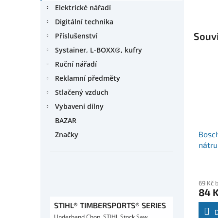
Elektrické nářadí
Digitální technika
Souvi
Příslušenství
Systainer, L-BOXX®, kufry
Ruční nářadí
Reklamní předměty
Stlačený vzduch
Vybavení dílny
BAZAR
Bosch
Značky
nátr
69 Kč 
84 
STIHL® TIMBERSPORTS® SERIES
Underhand Chop, STIHL Stock Saw,