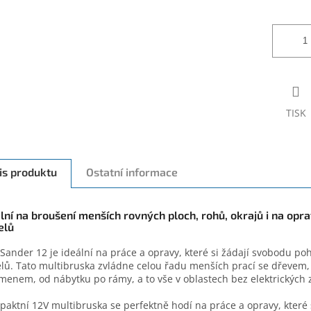
TISK
is produktu
Ostatní informace
lní na broušení menších rovných ploch, rohů, okrajů i na opr
elů
Sander 12 je ideální na práce a opravy, které si žádají svobodu p
lů. Tato multibruska zvládne celou řadu menších prací se dřevem
menem, od nábytku po rámy, a to vše v oblastech bez elektrických 
aktní 12V multibruska se perfektně hodí na práce a opravy, které s