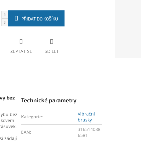
PŘIDAT DO KOŠÍKU
ZEPTAT SE
SDÍLET
avy bez
Technické parametry
Vibrační
ohybu bez
Kategorie
:
brusky
, kovem
zásuvek.
316514088
EAN
:
6581
i žádají