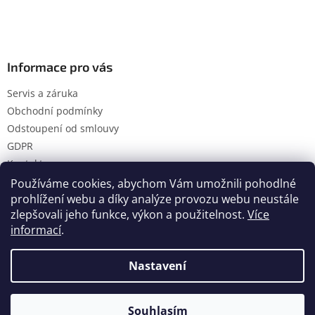
Informace pro vás
Servis a záruka
Obchodní podmínky
Odstoupení od smlouvy
GDPR
Kontakty
Používáme cookies, abychom Vám umožnili pohodlné
prohlížení webu a díky analýze provozu webu neustále
zlepšovali jeho funkce, výkon a použitelnost.
Více
Vytvořil Shoptet
informací
.
Nastavení
Copyright 2026
Hanol s.r.o.
. Všechna práva vyhrazena.
Upravit nastavení cookies
Souhlasím