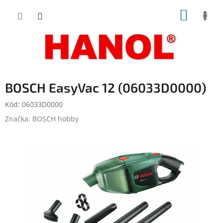
Přejít
NÁKUP
na
obsah
KOŠÍK
BOSCH EasyVac 12 (06033D0000)
Kód:
06033D0000
Značka:
BOSCH hobby