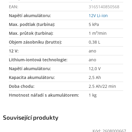
EAN
:
3165140850568
Napětí akumulátoru
:
12V Li-ion
Max. podtlak (turbína)
:
5 kPa
Max. průtok (turbína)
:
1 m³/min
Objem zásobníku (brutto)
:
0,38 L
12 V
:
ano
Lithium-iontová technologie
:
ano
Napětí akumulátoru
:
12,0 V
Kapacita akumulátoru
:
2,5 Ah
Doba chodu
:
2.5 Ah/22 min
Hmotnost nářadí s akumulátorem
:
1 kg
Související produkty
Kód:
2608000667