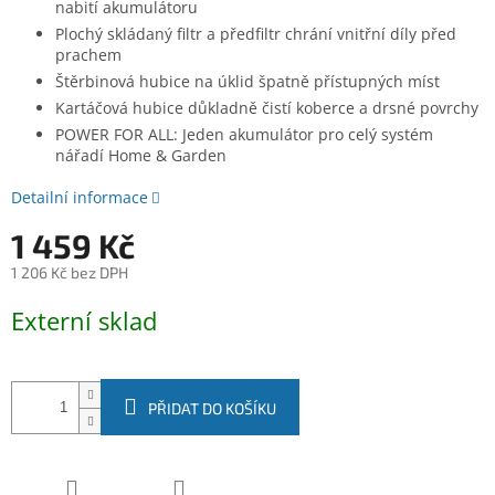
nabití akumulátoru
Plochý skládaný filtr a předfiltr chrání vnitřní díly před
prachem
Štěrbinová hubice na úklid špatně přístupných míst
Kartáčová hubice důkladně čistí koberce a drsné povrchy
POWER FOR ALL: Jeden akumulátor pro celý systém
nářadí Home & Garden
Detailní informace
1 459 Kč
1 206 Kč bez DPH
Měrná
Externí sklad
cena:
PŘIDAT DO KOŠÍKU