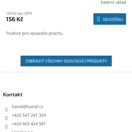
Externí sklad
129 Kč bez DPH
156 Kč
DO KOŠÍKU
Trubice pro vysavače prachu
ZOBRAZIT VŠECHNY SOUVISEJÍCÍ PRODUKTY
Z
á
p
a
Kontakt
t
í
hanol
@
hanol.cz
+420 547 241 329
+420 603 424 581