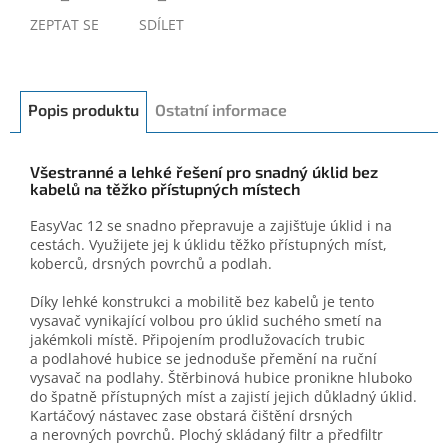
ZEPTAT SE
SDÍLET
Popis produktu
Ostatní informace
Všestranné a lehké řešení pro snadný úklid bez
kabelů na těžko přístupných místech
EasyVac 12 se snadno přepravuje a zajišťuje úklid i na
cestách. Využijete jej k úklidu těžko přístupných míst,
koberců, drsných povrchů a podlah.
Díky lehké konstrukci a mobilitě bez kabelů je tento
vysavač vynikající volbou pro úklid suchého smetí na
jakémkoli místě. Připojením prodlužovacích trubic
a podlahové hubice se jednoduše přemění na ruční
vysavač na podlahy. Štěrbinová hubice pronikne hluboko
do špatně přístupných míst a zajistí jejich důkladný úklid.
Kartáčový nástavec zase obstará čištění drsných
a nerovných povrchů. Plochý skládaný filtr a předfiltr